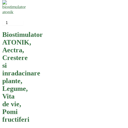
de
prețuri:
99,00 lei
Acest
până
produs
la
are
450,00 lei
mai
Biostimulator
multe
ATONIK,
variații.
Opțiunile
Aectra,
pot
Crestere
fi
alese
si
în
inradacinare
pagina
produsului.
plante,
Legume,
Vita
de vie,
Pomi
fructiferi