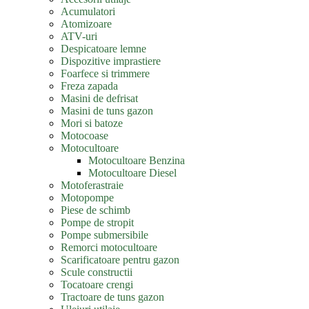
Acumulatori
Atomizoare
ATV-uri
Despicatoare lemne
Dispozitive imprastiere
Foarfece si trimmere
Freza zapada
Masini de defrisat
Masini de tuns gazon
Mori si batoze
Motocoase
Motocultoare
Motocultoare Benzina
Motocultoare Diesel
Motoferastraie
Motopompe
Piese de schimb
Pompe de stropit
Pompe submersibile
Remorci motocultoare
Scarificatoare pentru gazon
Scule constructii
Tocatoare crengi
Tractoare de tuns gazon