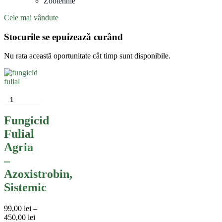
Zootehnie
Cele mai vândute
Stocurile se epuizează curând
Nu rata această oportunitate cât timp sunt disponibile.
Acest
produs
are
mai
Fungicid
multe
Fulial
variații.
Opțiunile
Agria
pot
–
fi
alese
Azoxistrobin,
în
Sistemic
pagina
produsului.
99,00
lei
–
Interval
450,00
lei