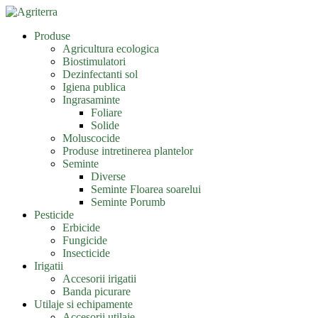
Produse
Agricultura ecologica
Biostimulatori
Dezinfectanti sol
Igiena publica
Ingrasaminte
Foliare
Solide
Moluscocide
Produse intretinerea plantelor
Seminte
Diverse
Seminte Floarea soarelui
Seminte Porumb
Pesticide
Erbicide
Fungicide
Insecticide
Irigatii
Accesorii irigatii
Banda picurare
Utilaje si echipamente
Accesorii utilaje