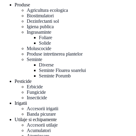
Produse
Agricultura ecologica
Biostimulatori
Dezinfectanti sol
Igiena publica
Ingrasaminte
Foliare
Solide
Moluscocide
Produse intretinerea plantelor
Seminte
Diverse
Seminte Floarea soarelui
Seminte Porumb
Pesticide
Erbicide
Fungicide
Insecticide
Irigatii
Accesorii irigatii
Banda picurare
Utilaje si echipamente
Accesorii utilaje
Acumulatori
Atomizoare