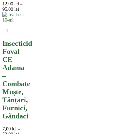
12,00
lei
–
Interval
95,00
lei
de
prețuri:
Acest
12,00 lei
produs
până
are
la
mai
95,00 lei
Insecticid
multe
Foval
variații.
Opțiunile
CE
pot
Adama
fi
alese
–
în
Combate
pagina
produsului.
Muște,
Țânțari,
Furnici,
Gândaci
7,00
lei
–
Interval