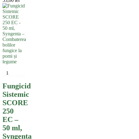
53,00
lei
de
prețuri:
7,00 lei
până
la
53,00 lei
Fungicid
Sistemic
SCORE
250
EC –
50 ml,
Syngenta