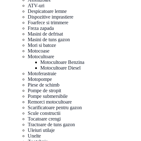
ATV-uri
Despicatoare lemne
Dispozitive imprastiere
Foarfece si trimmere
Freza zapada
Masini de defrisat
Masini de tuns gazon
Mori si batoze
Motocoase
Motocultoare
Motocultoare Benzina
Motocultoare Diesel
Motoferastraie
Motopompe
Piese de schimb
Pompe de stropit
Pompe submersibile
Remorci motocultoare
Scarificatoare pentru gazon
Scule constructii
Tocatoare crengi
Tractoare de tuns gazon
Uleiuri utilaje
Unelte