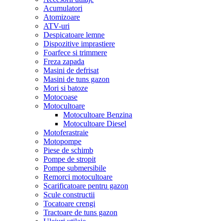
Acumulatori
Atomizoare
ATV-uri
Despicatoare lemne
Dispozitive imprastiere
Foarfece si trimmere
Freza zapada
Masini de defrisat
Masini de tuns gazon
Mori si batoze
Motocoase
Motocultoare
Motocultoare Benzina
Motocultoare Diesel
Motoferastraie
Motopompe
Piese de schimb
Pompe de stropit
Pompe submersibile
Remorci motocultoare
Scarificatoare pentru gazon
Scule constructii
Tocatoare crengi
Tractoare de tuns gazon