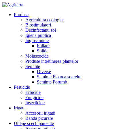
Produse
Agricultura ecologica
Biostimulatori
Dezinfectanti sol
Igiena publica
Ingrasaminte
Foliare
Solide
Moluscocide
Produse intretinerea plantelor
Seminte
Diverse
Seminte Floarea soarelui
Seminte Porumb
Pesticide
Erbicide
Fungicide
Insecticide
Irigatii
Accesorii irigatii
Banda picurare
Utilaje si echipamente
Accesorii utilaje