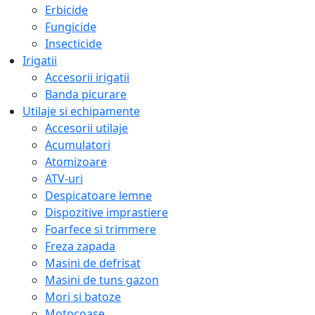
Erbicide
Fungicide
Insecticide
Irigatii
Accesorii irigatii
Banda picurare
Utilaje si echipamente
Accesorii utilaje
Acumulatori
Atomizoare
ATV-uri
Despicatoare lemne
Dispozitive imprastiere
Foarfece si trimmere
Freza zapada
Masini de defrisat
Masini de tuns gazon
Mori si batoze
Motocoase