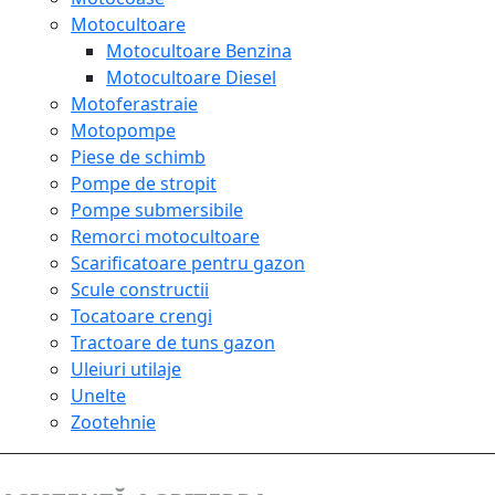
Motocultoare
Motocultoare Benzina
Motocultoare Diesel
Motoferastraie
Motopompe
Piese de schimb
Pompe de stropit
Pompe submersibile
Remorci motocultoare
Scarificatoare pentru gazon
Scule constructii
Tocatoare crengi
Tractoare de tuns gazon
Uleiuri utilaje
Unelte
Zootehnie