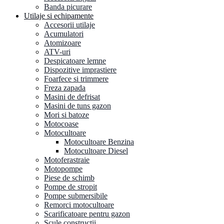
Banda picurare
Utilaje si echipamente
Accesorii utilaje
Acumulatori
Atomizoare
ATV-uri
Despicatoare lemne
Dispozitive imprastiere
Foarfece si trimmere
Freza zapada
Masini de defrisat
Masini de tuns gazon
Mori si batoze
Motocoase
Motocultoare
Motocultoare Benzina
Motocultoare Diesel
Motoferastraie
Motopompe
Piese de schimb
Pompe de stropit
Pompe submersibile
Remorci motocultoare
Scarificatoare pentru gazon
Scule constructii