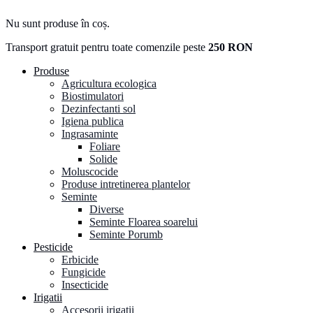
Nu sunt produse în coș.
Transport gratuit pentru toate comenzile peste
250 RON
Produse
Agricultura ecologica
Biostimulatori
Dezinfectanti sol
Igiena publica
Ingrasaminte
Foliare
Solide
Moluscocide
Produse intretinerea plantelor
Seminte
Diverse
Seminte Floarea soarelui
Seminte Porumb
Pesticide
Erbicide
Fungicide
Insecticide
Irigatii
Accesorii irigatii