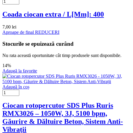
Coada ciocan extra / L[Mm]: 400
7,00
lei
Aproape de final
REDUCERI
Stocurile se epuizează curând
Nu rata această oportunitate cât timp produsele sunt disponibile.
14%
Adaugă la favorite
Adaugă în coș
Ciocan rotopercutor SDS Plus Ruris
RMX3026 – 1050W, 3J, 5100 bpm,
Găurire & Dăltuire Beton, Sistem Anti-
Vibrații