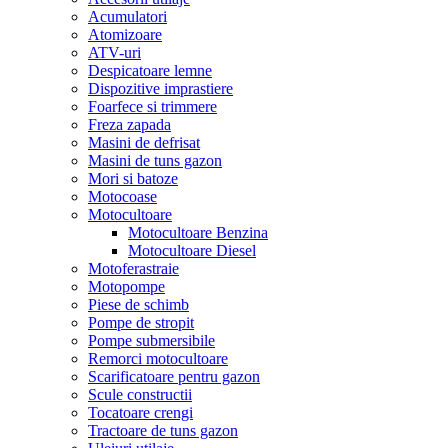
Acumulatori
Atomizoare
ATV-uri
Despicatoare lemne
Dispozitive imprastiere
Foarfece si trimmere
Freza zapada
Masini de defrisat
Masini de tuns gazon
Mori si batoze
Motocoase
Motocultoare
Motocultoare Benzina
Motocultoare Diesel
Motoferastraie
Motopompe
Piese de schimb
Pompe de stropit
Pompe submersibile
Remorci motocultoare
Scarificatoare pentru gazon
Scule constructii
Tocatoare crengi
Tractoare de tuns gazon