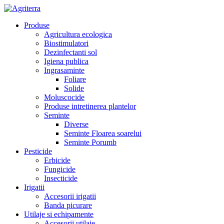
Produse
Agricultura ecologica
Biostimulatori
Dezinfectanti sol
Igiena publica
Ingrasaminte
Foliare
Solide
Moluscocide
Produse intretinerea plantelor
Seminte
Diverse
Seminte Floarea soarelui
Seminte Porumb
Pesticide
Erbicide
Fungicide
Insecticide
Irigatii
Accesorii irigatii
Banda picurare
Utilaje si echipamente
Accesorii utilaje