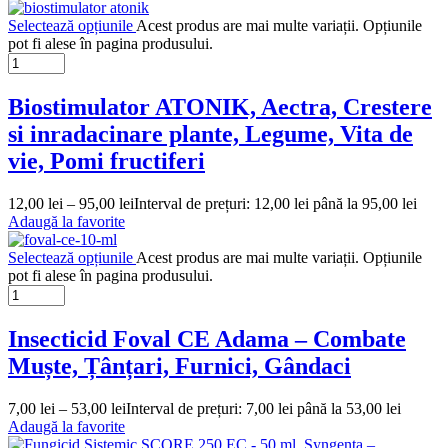
Selectează opțiunile
Acest produs are mai multe variații. Opțiunile
pot fi alese în pagina produsului.
Biostimulator ATONIK, Aectra, Crestere
si inradacinare plante, Legume, Vita de
vie, Pomi fructiferi
12,00
lei
–
95,00
lei
Interval de prețuri: 12,00 lei până la 95,00 lei
Adaugă la favorite
Selectează opțiunile
Acest produs are mai multe variații. Opțiunile
pot fi alese în pagina produsului.
Insecticid Foval CE Adama – Combate
Muște, Țânțari, Furnici, Gândaci
7,00
lei
–
53,00
lei
Interval de prețuri: 7,00 lei până la 53,00 lei
Adaugă la favorite