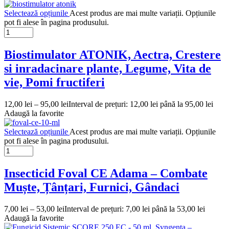
Selectează opțiunile
Acest produs are mai multe variații. Opțiunile
pot fi alese în pagina produsului.
Biostimulator ATONIK, Aectra, Crestere
si inradacinare plante, Legume, Vita de
vie, Pomi fructiferi
12,00
lei
–
95,00
lei
Interval de prețuri: 12,00 lei până la 95,00 lei
Adaugă la favorite
Selectează opțiunile
Acest produs are mai multe variații. Opțiunile
pot fi alese în pagina produsului.
Insecticid Foval CE Adama – Combate
Muște, Țânțari, Furnici, Gândaci
7,00
lei
–
53,00
lei
Interval de prețuri: 7,00 lei până la 53,00 lei
Adaugă la favorite