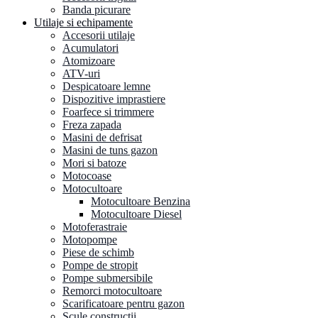
Banda picurare
Utilaje si echipamente
Accesorii utilaje
Acumulatori
Atomizoare
ATV-uri
Despicatoare lemne
Dispozitive imprastiere
Foarfece si trimmere
Freza zapada
Masini de defrisat
Masini de tuns gazon
Mori si batoze
Motocoase
Motocultoare
Motocultoare Benzina
Motocultoare Diesel
Motoferastraie
Motopompe
Piese de schimb
Pompe de stropit
Pompe submersibile
Remorci motocultoare
Scarificatoare pentru gazon
Scule constructii