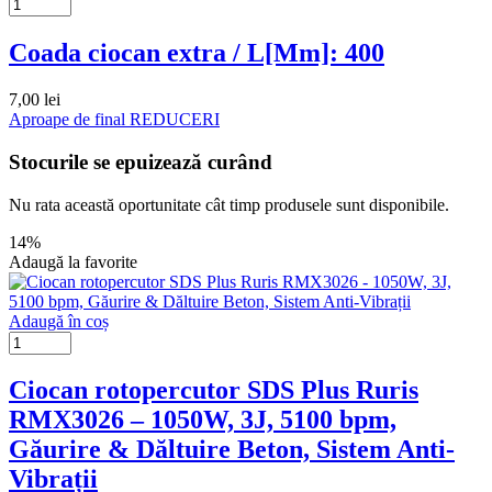
Coada ciocan extra / L[Mm]: 400
7,00
lei
Aproape de final
REDUCERI
Stocurile se epuizează curând
Nu rata această oportunitate cât timp produsele sunt disponibile.
14%
Adaugă la favorite
Adaugă în coș
Ciocan rotopercutor SDS Plus Ruris
RMX3026 – 1050W, 3J, 5100 bpm,
Găurire & Dăltuire Beton, Sistem Anti-
Vibrații