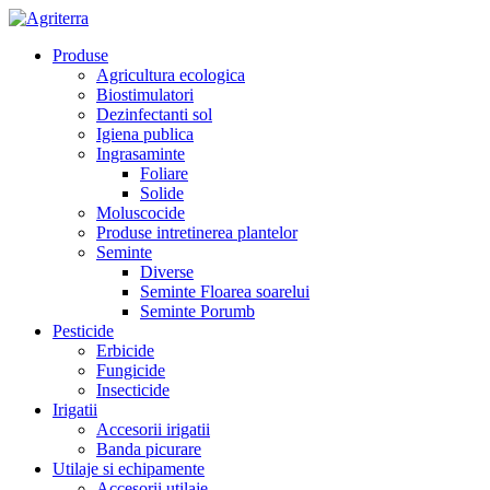
Produse
Agricultura ecologica
Biostimulatori
Dezinfectanti sol
Igiena publica
Ingrasaminte
Foliare
Solide
Moluscocide
Produse intretinerea plantelor
Seminte
Diverse
Seminte Floarea soarelui
Seminte Porumb
Pesticide
Erbicide
Fungicide
Insecticide
Irigatii
Accesorii irigatii
Banda picurare
Utilaje si echipamente
Accesorii utilaje