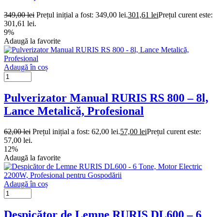
349,00
lei
Prețul inițial a fost: 349,00 lei.
301,61
lei
Prețul curent este:
301,61 lei.
9%
Adaugă la favorite
Adaugă în coș
Pulverizator Manual RURIS RS 800 – 8l,
Lance Metalică, Profesional
62,00
lei
Prețul inițial a fost: 62,00 lei.
57,00
lei
Prețul curent este:
57,00 lei.
12%
Adaugă la favorite
Adaugă în coș
Despicător de Lemne RURIS DL600 – 6