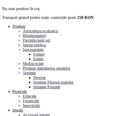
Nu sunt produse în coș.
Transport gratuit pentru toate comenzile peste
250 RON
Produse
Agricultura ecologica
Biostimulatori
Dezinfectanti sol
Igiena publica
Ingrasaminte
Foliare
Solide
Moluscocide
Produse intretinerea plantelor
Seminte
Diverse
Seminte Floarea soarelui
Seminte Porumb
Pesticide
Erbicide
Fungicide
Insecticide
Irigatii
Accesorii irigatii