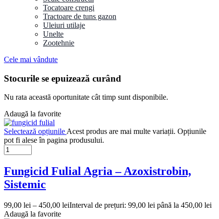
Tocatoare crengi
Tractoare de tuns gazon
Uleiuri utilaje
Unelte
Zootehnie
Cele mai vândute
Stocurile se epuizează curând
Nu rata această oportunitate cât timp sunt disponibile.
Adaugă la favorite
Selectează opțiunile
Acest produs are mai multe variații. Opțiunile
pot fi alese în pagina produsului.
Fungicid Fulial Agria – Azoxistrobin,
Sistemic
99,00
lei
–
450,00
lei
Interval de prețuri: 99,00 lei până la 450,00 lei
Adaugă la favorite