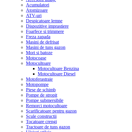
Acumulatori
Atomizoare
ATV-uri
Despicatoare lemne
Dispozitive imprastiere
Foarfece si trimmere
Freza zapada
Masini de defrisat
Masini de tuns gazon
Mori si batoze
Motocoase
Motocultoare
Motocultoare Benzina
Motocultoare Diesel
Motoferastraie
Motopompe
Piese de schimb
Pompe de stropit
Pompe submersibile
Remorci motocultoare
Scarificatoare pentru gazon
Scule constructii
Tocatoare crengi
Tractoare de tuns gazon