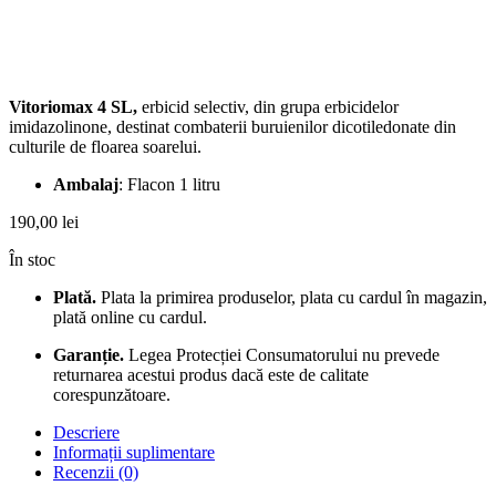
Vitoriomax 4 SL,
erbicid selectiv, din grupa erbicidelor
imidazolinone, destinat combaterii buruienilor dicotiledonate din
culturile de floarea soarelui.
Ambalaj
: Flacon 1 litru
190,00
lei
În stoc
Plată.
Plata la primirea produselor, plata cu cardul în magazin,
plată online cu cardul.
Garanție.
Legea Protecției Consumatorului nu prevede
returnarea acestui produs dacă este de calitate
corespunzătoare.
Descriere
Informații suplimentare
Recenzii (0)