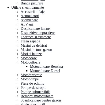
Banda picurare
Utilaje si echipamente
Accesorii utilaje
Acumulatori
Atomizoare
ATV-uri
Despicatoare lemne
Dispozitive imprastiere
Foarfece si trimmere
Freza zapada
Masini de defrisat
Masini de tuns gazon
Mori si batoze
Motocoase
Motocultoare
Motocultoare Benzina
Motocultoare Diesel
Motoferastraie
Motopompe
Piese de schimb
Pompe de stropit
Pompe submersibile
Remorci motocultoare
Scarificatoare pentru gazon
Scule constructii