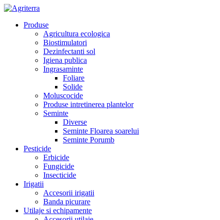
Produse
Agricultura ecologica
Biostimulatori
Dezinfectanti sol
Igiena publica
Ingrasaminte
Foliare
Solide
Moluscocide
Produse intretinerea plantelor
Seminte
Diverse
Seminte Floarea soarelui
Seminte Porumb
Pesticide
Erbicide
Fungicide
Insecticide
Irigatii
Accesorii irigatii
Banda picurare
Utilaje si echipamente
Accesorii utilaje