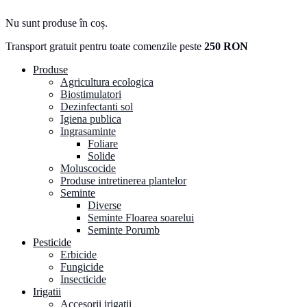
Nu sunt produse în coș.
Transport gratuit pentru toate comenzile peste
250 RON
Produse
Agricultura ecologica
Biostimulatori
Dezinfectanti sol
Igiena publica
Ingrasaminte
Foliare
Solide
Moluscocide
Produse intretinerea plantelor
Seminte
Diverse
Seminte Floarea soarelui
Seminte Porumb
Pesticide
Erbicide
Fungicide
Insecticide
Irigatii
Accesorii irigatii