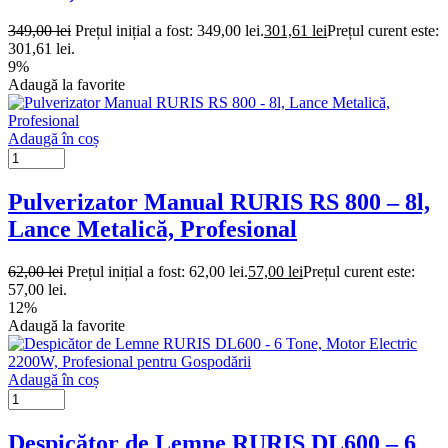
349,00
lei
Prețul inițial a fost: 349,00 lei.
301,61
lei
Prețul curent este:
301,61 lei.
9%
Adaugă la favorite
Adaugă în coș
Pulverizator Manual RURIS RS 800 – 8l,
Lance Metalică, Profesional
62,00
lei
Prețul inițial a fost: 62,00 lei.
57,00
lei
Prețul curent este:
57,00 lei.
12%
Adaugă la favorite
Adaugă în coș
Despicător de Lemne RURIS DL600 – 6