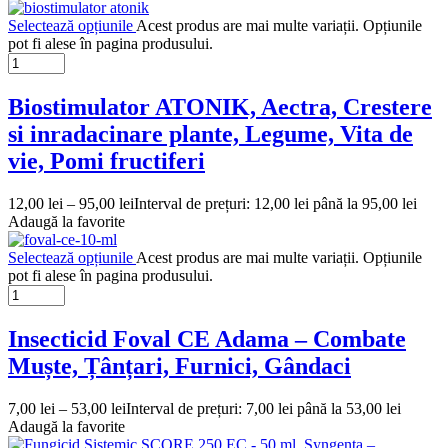
Selectează opțiunile
Acest produs are mai multe variații. Opțiunile
pot fi alese în pagina produsului.
Biostimulator ATONIK, Aectra, Crestere
si inradacinare plante, Legume, Vita de
vie, Pomi fructiferi
12,00
lei
–
95,00
lei
Interval de prețuri: 12,00 lei până la 95,00 lei
Adaugă la favorite
Selectează opțiunile
Acest produs are mai multe variații. Opțiunile
pot fi alese în pagina produsului.
Insecticid Foval CE Adama – Combate
Muște, Țânțari, Furnici, Gândaci
7,00
lei
–
53,00
lei
Interval de prețuri: 7,00 lei până la 53,00 lei
Adaugă la favorite