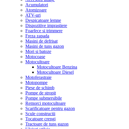
Acumulatori
Atomizoare
ATV-uri
Despicatoare lemne
Dispozitive imprastiere
Foarfece si trimmere
Freza zapada
Masini de defrisat
Masini de tuns gazon
Mori si batoze
Motocoase
Motocultoare
Motocultoare Benzina
Motocultoare Diesel
Motoferastraie
Motopompe
Piese de schimb
Pompe de stropit
Pompe submersibile
Remorci motocultoare
Scarificatoare pentru gazon
Scule constructii
Tocatoare crengi
Tractoare de tuns gazon