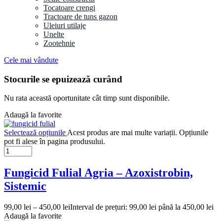
Tocatoare crengi
Tractoare de tuns gazon
Uleiuri utilaje
Unelte
Zootehnie
Cele mai vândute
Stocurile se epuizează curând
Nu rata această oportunitate cât timp sunt disponibile.
Adaugă la favorite
Selectează opțiunile
Acest produs are mai multe variații. Opțiunile
pot fi alese în pagina produsului.
Fungicid Fulial Agria – Azoxistrobin,
Sistemic
99,00
lei
–
450,00
lei
Interval de prețuri: 99,00 lei până la 450,00 lei
Adaugă la favorite