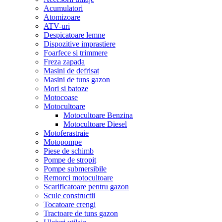
Acumulatori
Atomizoare
ATV-uri
Despicatoare lemne
Dispozitive imprastiere
Foarfece si trimmere
Freza zapada
Masini de defrisat
Masini de tuns gazon
Mori si batoze
Motocoase
Motocultoare
Motocultoare Benzina
Motocultoare Diesel
Motoferastraie
Motopompe
Piese de schimb
Pompe de stropit
Pompe submersibile
Remorci motocultoare
Scarificatoare pentru gazon
Scule constructii
Tocatoare crengi
Tractoare de tuns gazon