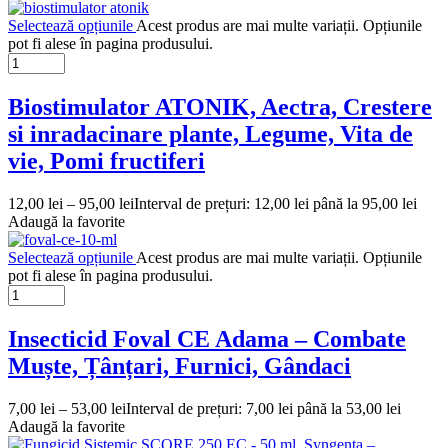
Selectează opțiunile
Acest produs are mai multe variații. Opțiunile
pot fi alese în pagina produsului.
Biostimulator ATONIK, Aectra, Crestere
si inradacinare plante, Legume, Vita de
vie, Pomi fructiferi
12,00
lei
–
95,00
lei
Interval de prețuri: 12,00 lei până la 95,00 lei
Adaugă la favorite
Selectează opțiunile
Acest produs are mai multe variații. Opțiunile
pot fi alese în pagina produsului.
Insecticid Foval CE Adama – Combate
Muște, Țânțari, Furnici, Gândaci
7,00
lei
–
53,00
lei
Interval de prețuri: 7,00 lei până la 53,00 lei
Adaugă la favorite