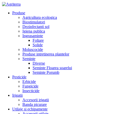
Produse
Agricultura ecologica
Biostimulatori
Dezinfectanti sol
Igiena publica
Ingrasaminte
Foliare
Solide
Moluscocide
Produse intretinerea plantelor
Seminte
Diverse
Seminte Floarea soarelui
Seminte Porumb
Pesticide
Erbicide
Fungicide
Insecticide
Irigatii
Accesorii irigatii
Banda picurare
Utilaje si echipamente
Accesorii utilaje