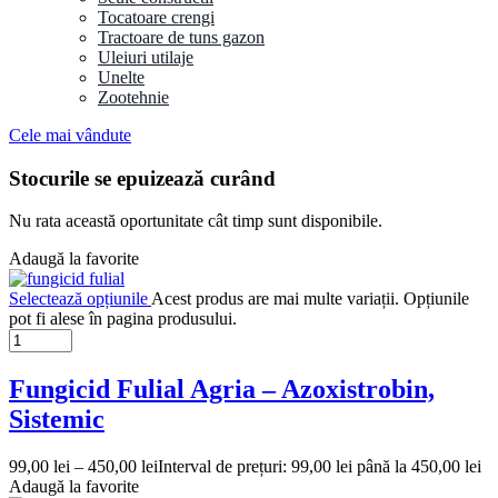
Tocatoare crengi
Tractoare de tuns gazon
Uleiuri utilaje
Unelte
Zootehnie
Cele mai vândute
Stocurile se epuizează curând
Nu rata această oportunitate cât timp sunt disponibile.
Adaugă la favorite
Selectează opțiunile
Acest produs are mai multe variații. Opțiunile
pot fi alese în pagina produsului.
Fungicid Fulial Agria – Azoxistrobin,
Sistemic
99,00
lei
–
450,00
lei
Interval de prețuri: 99,00 lei până la 450,00 lei
Adaugă la favorite