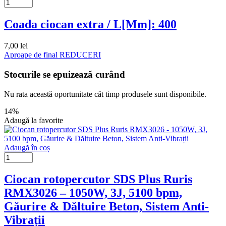
Coada ciocan extra / L[Mm]: 400
7,00
lei
Aproape de final
REDUCERI
Stocurile se epuizează curând
Nu rata această oportunitate cât timp produsele sunt disponibile.
14%
Adaugă la favorite
Adaugă în coș
Ciocan rotopercutor SDS Plus Ruris
RMX3026 – 1050W, 3J, 5100 bpm,
Găurire & Dăltuire Beton, Sistem Anti-
Vibrații