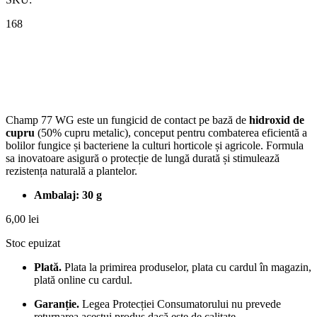
168
Champ 77 WG este un fungicid de contact pe bază de
hidroxid de
cupru
(50% cupru metalic), conceput pentru combaterea eficientă a
bolilor fungice și bacteriene la culturi horticole și agricole. Formula
sa inovatoare asigură o protecție de lungă durată și stimulează
rezistența naturală a plantelor.
Ambalaj: 30 g
6,00
lei
Stoc epuizat
Plată.
Plata la primirea produselor, plata cu cardul în magazin,
plată online cu cardul.
Garanție.
Legea Protecției Consumatorului nu prevede
returnarea acestui produs dacă este de calitate