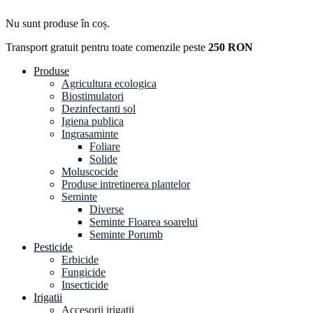
Nu sunt produse în coș.
Transport gratuit pentru toate comenzile peste
250 RON
Produse
Agricultura ecologica
Biostimulatori
Dezinfectanti sol
Igiena publica
Ingrasaminte
Foliare
Solide
Moluscocide
Produse intretinerea plantelor
Seminte
Diverse
Seminte Floarea soarelui
Seminte Porumb
Pesticide
Erbicide
Fungicide
Insecticide
Irigatii
Accesorii irigatii