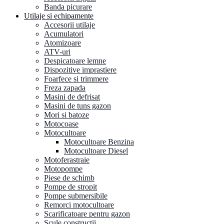
Banda picurare
Utilaje si echipamente
Accesorii utilaje
Acumulatori
Atomizoare
ATV-uri
Despicatoare lemne
Dispozitive imprastiere
Foarfece si trimmere
Freza zapada
Masini de defrisat
Masini de tuns gazon
Mori si batoze
Motocoase
Motocultoare
Motocultoare Benzina
Motocultoare Diesel
Motoferastraie
Motopompe
Piese de schimb
Pompe de stropit
Pompe submersibile
Remorci motocultoare
Scarificatoare pentru gazon
Scule constructii