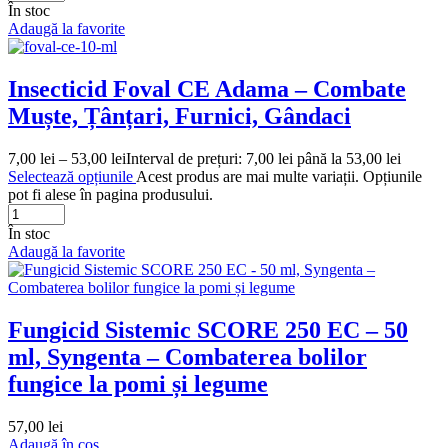
În stoc
Adaugă la favorite
Insecticid Foval CE Adama – Combate
Muște, Țânțari, Furnici, Gândaci
7,00
lei
–
53,00
lei
Interval de prețuri: 7,00 lei până la 53,00 lei
Selectează opțiunile
Acest produs are mai multe variații. Opțiunile
pot fi alese în pagina produsului.
În stoc
Adaugă la favorite
Fungicid Sistemic SCORE 250 EC – 50
ml, Syngenta – Combaterea bolilor
fungice la pomi și legume
57,00
lei
Adaugă în coș