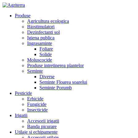
Produse
Agricultura ecologica
Biostimulatori
Dezinfectanti sol
Igiena publica
Ingrasaminte
Foliare
Solide
Moluscocide
Produse intretinerea plantelor
Seminte
Diverse
Seminte Floarea soarelui
Seminte Porumb
Pesticide
Erbicide
Fungicide
Insecticide
Irigatii
Accesorii irigatii
Banda picurare
Utilaje si echipamente
Accesorii utilaje