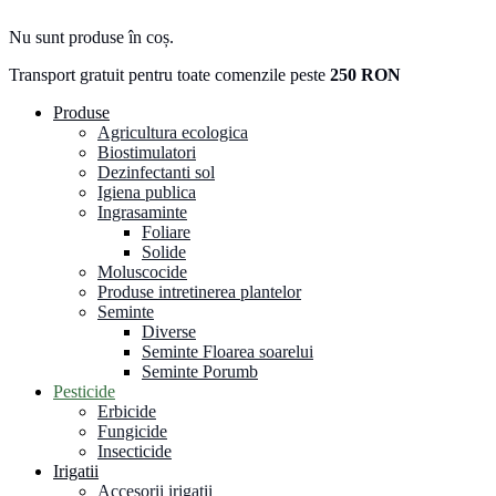
Nu sunt produse în coș.
Transport gratuit pentru toate comenzile peste
250 RON
Produse
Agricultura ecologica
Biostimulatori
Dezinfectanti sol
Igiena publica
Ingrasaminte
Foliare
Solide
Moluscocide
Produse intretinerea plantelor
Seminte
Diverse
Seminte Floarea soarelui
Seminte Porumb
Pesticide
Erbicide
Fungicide
Insecticide
Irigatii
Accesorii irigatii