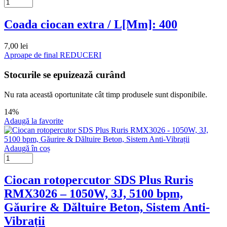
Coada ciocan extra / L[Mm]: 400
7,00
lei
Aproape de final
REDUCERI
Stocurile se epuizează curând
Nu rata această oportunitate cât timp produsele sunt disponibile.
14%
Adaugă la favorite
Adaugă în coș
Ciocan rotopercutor SDS Plus Ruris
RMX3026 – 1050W, 3J, 5100 bpm,
Găurire & Dăltuire Beton, Sistem Anti-
Vibrații