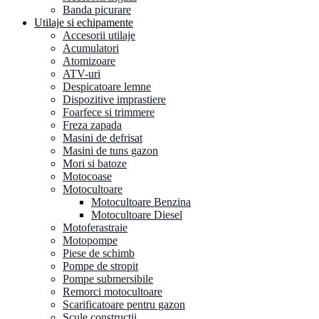
Banda picurare
Utilaje si echipamente
Accesorii utilaje
Acumulatori
Atomizoare
ATV-uri
Despicatoare lemne
Dispozitive imprastiere
Foarfece si trimmere
Freza zapada
Masini de defrisat
Masini de tuns gazon
Mori si batoze
Motocoase
Motocultoare
Motocultoare Benzina
Motocultoare Diesel
Motoferastraie
Motopompe
Piese de schimb
Pompe de stropit
Pompe submersibile
Remorci motocultoare
Scarificatoare pentru gazon
Scule constructii