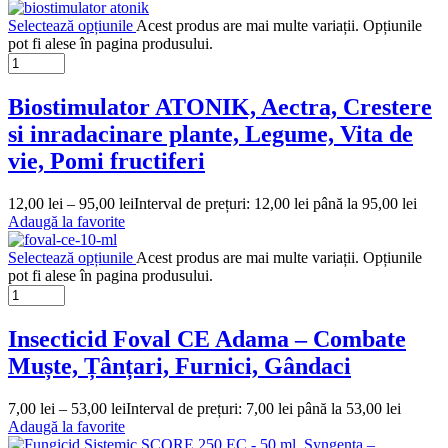
Selectează opțiunile
Acest produs are mai multe variații. Opțiunile
pot fi alese în pagina produsului.
Biostimulator ATONIK, Aectra, Crestere
si inradacinare plante, Legume, Vita de
vie, Pomi fructiferi
12,00
lei
–
95,00
lei
Interval de prețuri: 12,00 lei până la 95,00 lei
Adaugă la favorite
Selectează opțiunile
Acest produs are mai multe variații. Opțiunile
pot fi alese în pagina produsului.
Insecticid Foval CE Adama – Combate
Muște, Țânțari, Furnici, Gândaci
7,00
lei
–
53,00
lei
Interval de prețuri: 7,00 lei până la 53,00 lei
Adaugă la favorite