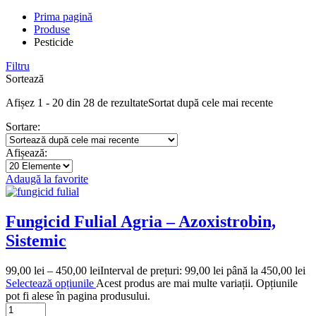
Prima pagină
Produse
Pesticide
Filtru
Sortează
Afișez 1 - 20 din 28 de rezultate
Sortat după cele mai recente
Sortare:
Afișează:
Adaugă la favorite
Fungicid Fulial Agria – Azoxistrobin,
Sistemic
99,00
lei
–
450,00
lei
Interval de prețuri: 99,00 lei până la 450,00 lei
Selectează opțiunile
Acest produs are mai multe variații. Opțiunile
pot fi alese în pagina produsului.