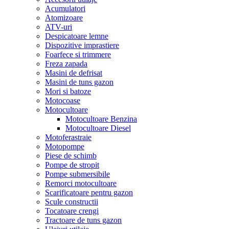
Acumulatori
Atomizoare
ATV-uri
Despicatoare lemne
Dispozitive imprastiere
Foarfece si trimmere
Freza zapada
Masini de defrisat
Masini de tuns gazon
Mori si batoze
Motocoase
Motocultoare
Motocultoare Benzina
Motocultoare Diesel
Motoferastraie
Motopompe
Piese de schimb
Pompe de stropit
Pompe submersibile
Remorci motocultoare
Scarificatoare pentru gazon
Scule constructii
Tocatoare crengi
Tractoare de tuns gazon