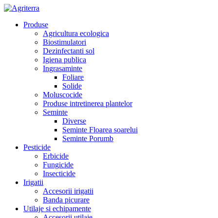
Produse
Agricultura ecologica
Biostimulatori
Dezinfectanti sol
Igiena publica
Ingrasaminte
Foliare
Solide
Moluscocide
Produse intretinerea plantelor
Seminte
Diverse
Seminte Floarea soarelui
Seminte Porumb
Pesticide
Erbicide
Fungicide
Insecticide
Irigatii
Accesorii irigatii
Banda picurare
Utilaje si echipamente
Accesorii utilaje