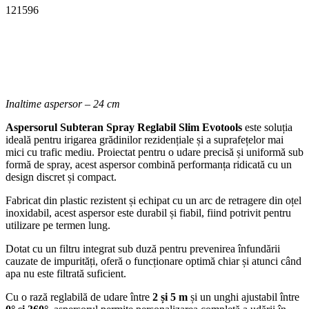
121596
Inaltime aspersor – 24 cm
Aspersorul Subteran Spray Reglabil Slim Evotools
este soluția
ideală pentru irigarea grădinilor rezidențiale și a suprafețelor mai
mici cu trafic mediu. Proiectat pentru o udare precisă și uniformă sub
formă de spray, acest aspersor combină performanța ridicată cu un
design discret și compact.
Fabricat din plastic rezistent și echipat cu un arc de retragere din oțel
inoxidabil, acest aspersor este durabil și fiabil, fiind potrivit pentru
utilizare pe termen lung.
Dotat cu un filtru integrat sub duză pentru prevenirea înfundării
cauzate de impurități, oferă o funcționare optimă chiar și atunci când
apa nu este filtrată suficient.
Cu o rază reglabilă de udare între
2 și 5 m
și un unghi ajustabil între