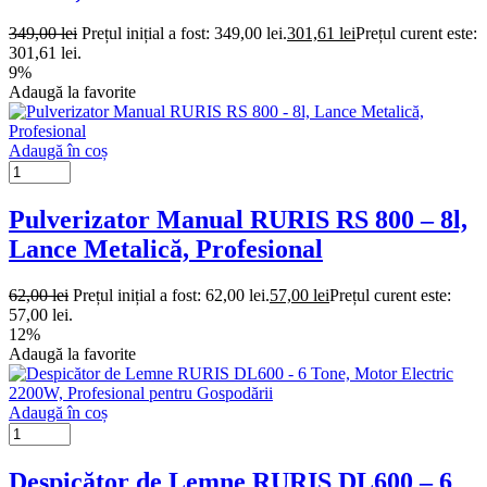
349,00
lei
Prețul inițial a fost: 349,00 lei.
301,61
lei
Prețul curent este:
301,61 lei.
9%
Adaugă la favorite
Adaugă în coș
Pulverizator Manual RURIS RS 800 – 8l,
Lance Metalică, Profesional
62,00
lei
Prețul inițial a fost: 62,00 lei.
57,00
lei
Prețul curent este:
57,00 lei.
12%
Adaugă la favorite
Adaugă în coș
Despicător de Lemne RURIS DL600 – 6