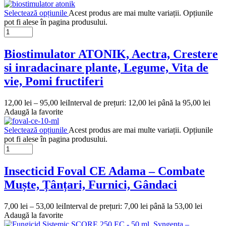
Selectează opțiunile
Acest produs are mai multe variații. Opțiunile
pot fi alese în pagina produsului.
Biostimulator ATONIK, Aectra, Crestere
si inradacinare plante, Legume, Vita de
vie, Pomi fructiferi
12,00
lei
–
95,00
lei
Interval de prețuri: 12,00 lei până la 95,00 lei
Adaugă la favorite
Selectează opțiunile
Acest produs are mai multe variații. Opțiunile
pot fi alese în pagina produsului.
Insecticid Foval CE Adama – Combate
Muște, Țânțari, Furnici, Gândaci
7,00
lei
–
53,00
lei
Interval de prețuri: 7,00 lei până la 53,00 lei
Adaugă la favorite