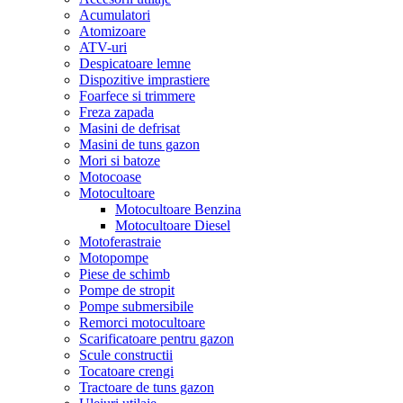
Acumulatori
Atomizoare
ATV-uri
Despicatoare lemne
Dispozitive imprastiere
Foarfece si trimmere
Freza zapada
Masini de defrisat
Masini de tuns gazon
Mori si batoze
Motocoase
Motocultoare
Motocultoare Benzina
Motocultoare Diesel
Motoferastraie
Motopompe
Piese de schimb
Pompe de stropit
Pompe submersibile
Remorci motocultoare
Scarificatoare pentru gazon
Scule constructii
Tocatoare crengi
Tractoare de tuns gazon