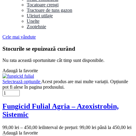
Tocatoare crengi
Tractoare de tuns gazon
Uleiuri utilaje
Unelte
Zootehnie
Cele mai vândute
Stocurile se epuizează curând
Nu rata această oportunitate cât timp sunt disponibile.
Adaugă la favorite
Selectează opțiunile
Acest produs are mai multe variații. Opțiunile
pot fi alese în pagina produsului.
Fungicid Fulial Agria – Azoxistrobin,
Sistemic
99,00
lei
–
450,00
lei
Interval de prețuri: 99,00 lei până la 450,00 lei
Adaugă la favorite