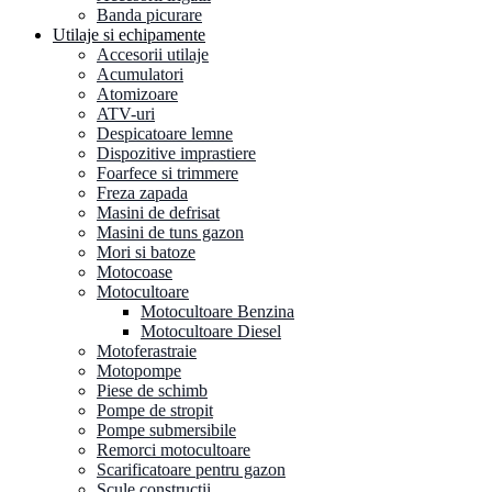
Banda picurare
Utilaje si echipamente
Accesorii utilaje
Acumulatori
Atomizoare
ATV-uri
Despicatoare lemne
Dispozitive imprastiere
Foarfece si trimmere
Freza zapada
Masini de defrisat
Masini de tuns gazon
Mori si batoze
Motocoase
Motocultoare
Motocultoare Benzina
Motocultoare Diesel
Motoferastraie
Motopompe
Piese de schimb
Pompe de stropit
Pompe submersibile
Remorci motocultoare
Scarificatoare pentru gazon
Scule constructii