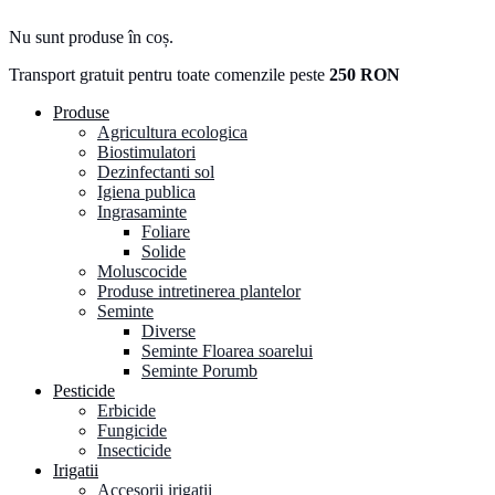
Nu sunt produse în coș.
Transport gratuit pentru toate comenzile peste
250 RON
Produse
Agricultura ecologica
Biostimulatori
Dezinfectanti sol
Igiena publica
Ingrasaminte
Foliare
Solide
Moluscocide
Produse intretinerea plantelor
Seminte
Diverse
Seminte Floarea soarelui
Seminte Porumb
Pesticide
Erbicide
Fungicide
Insecticide
Irigatii
Accesorii irigatii