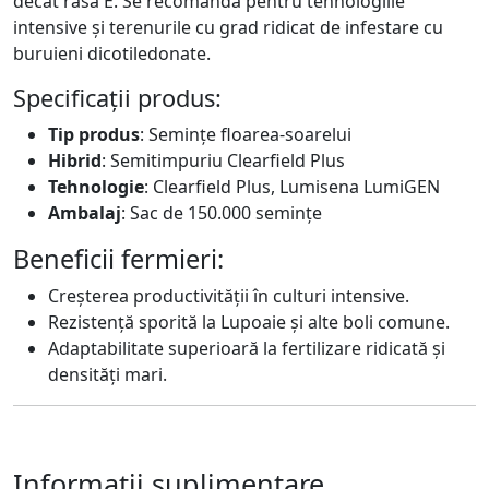
decât rasa E. Se recomandă pentru tehnologiile
intensive și terenurile cu grad ridicat de infestare cu
buruieni dicotiledonate.
Specificații produs:
Tip produs
: Semințe floarea-soarelui
Hibrid
: Semitimpuriu Clearfield Plus
Tehnologie
: Clearfield Plus, Lumisena LumiGEN
Ambalaj
: Sac de 150.000 semințe
Beneficii fermieri:
Creșterea productivității în culturi intensive.
Rezistență sporită la Lupoaie și alte boli comune.
Adaptabilitate superioară la fertilizare ridicată și
densități mari.
Informații suplimentare