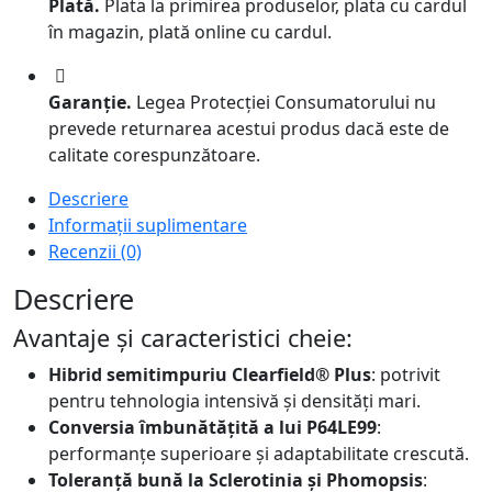
Plată.
Plata la primirea produselor, plata cu cardul
în magazin, plată online cu cardul.
Garanție.
Legea Protecției Consumatorului nu
prevede returnarea acestui produs dacă este de
calitate corespunzătoare.
Descriere
Informații suplimentare
Recenzii (0)
Descriere
Avantaje și caracteristici cheie:
Hibrid semitimpuriu Clearfield® Plus
: potrivit
pentru tehnologia intensivă și densități mari.
Conversia îmbunătățită a lui P64LE99
:
performanțe superioare și adaptabilitate crescută.
Toleranță bună la Sclerotinia și Phomopsis
: