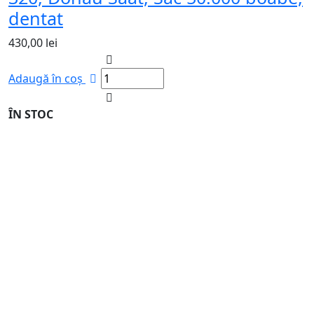
dentat
430,00
lei
Adaugă în coș
ÎN STOC