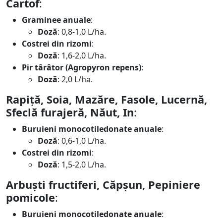
Cartof
:
Graminee anuale
:
Doză
: 0,8-1,0 L/ha.
Costrei din rizomi
:
Doză
: 1,6-2,0 L/ha.
Pir târâtor (Agropyron repens)
:
Doză
: 2,0 L/ha.
Rapiță, Soia, Mazăre, Fasole, Lucernă,
Sfeclă furajeră, Năut, In
:
Buruieni monocotiledonate anuale
:
Doză
: 0,6-1,0 L/ha.
Costrei din rizomi
:
Doză
: 1,5-2,0 L/ha.
Arbuști fructiferi, Căpșun, Pepiniere
pomicole
:
Buruieni monocotiledonate anuale
: