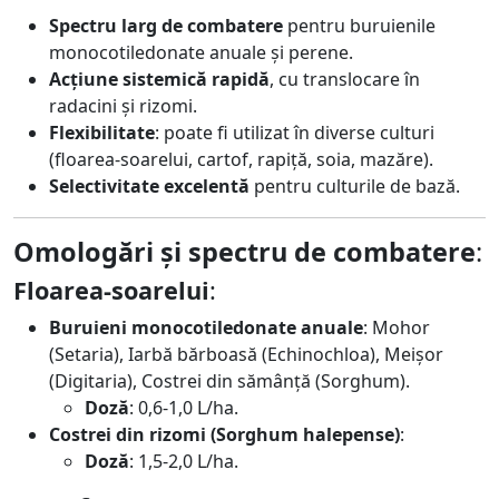
Spectru larg de combatere
pentru buruienile
monocotiledonate anuale și perene.
Acțiune sistemică rapidă
, cu translocare în
radacini și rizomi.
Flexibilitate
: poate fi utilizat în diverse culturi
(floarea-soarelui, cartof, rapiță, soia, mazăre).
Selectivitate excelentă
pentru culturile de bază.
Omologări și spectru de combatere
:
Floarea-soarelui
:
Buruieni monocotiledonate anuale
: Mohor
(Setaria), Iarbă bărboasă (Echinochloa), Meișor
(Digitaria), Costrei din sămânță (Sorghum).
Doză
: 0,6-1,0 L/ha.
Costrei din rizomi (Sorghum halepense)
:
Doză
: 1,5-2,0 L/ha.