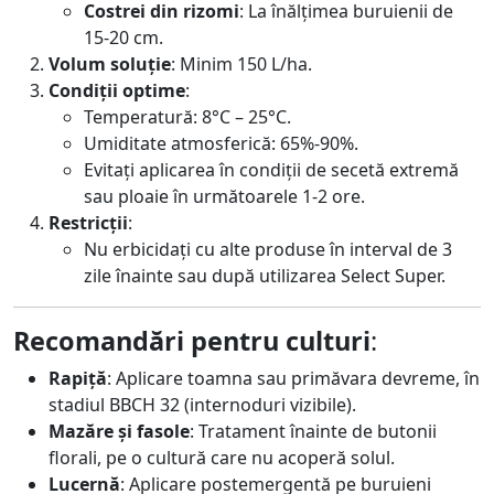
Costrei din rizomi
: La înălțimea buruienii de
15-20 cm.
Volum soluție
: Minim 150 L/ha.
Condiții optime
:
Temperatură: 8°C – 25°C.
Umiditate atmosferică: 65%-90%.
Evitați aplicarea în condiții de secetă extremă
sau ploaie în următoarele 1-2 ore.
Restricții
:
Nu erbicidați cu alte produse în interval de 3
zile înainte sau după utilizarea Select Super.
Recomandări pentru culturi
:
Rapiță
: Aplicare toamna sau primăvara devreme, în
stadiul BBCH 32 (internoduri vizibile).
Mazăre și fasole
: Tratament înainte de butonii
florali, pe o cultură care nu acoperă solul.
Lucernă
: Aplicare postemergentă pe buruieni