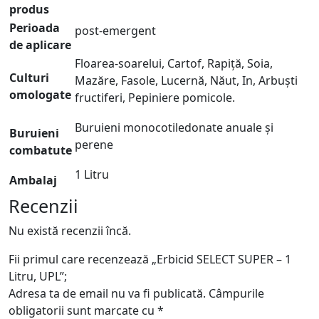
produs
Perioada
post-emergent
de aplicare
Floarea-soarelui, Cartof, Rapiță, Soia,
Culturi
Mazăre, Fasole, Lucernă, Năut, In, Arbuști
omologate
fructiferi, Pepiniere pomicole.
Buruieni monocotiledonate anuale și
Buruieni
perene
combatute
1 Litru
Ambalaj
Recenzii
Nu există recenzii încă.
Fii primul care recenzează „Erbicid SELECT SUPER – 1
Litru, UPL”;
Adresa ta de email nu va fi publicată.
Câmpurile
obligatorii sunt marcate cu
*