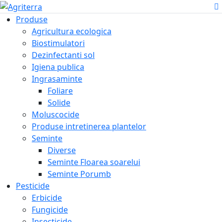
Produse
Agricultura ecologica
Biostimulatori
Dezinfectanti sol
Igiena publica
Ingrasaminte
Foliare
Solide
Moluscocide
Produse intretinerea plantelor
Seminte
Diverse
Seminte Floarea soarelui
Seminte Porumb
Pesticide
Erbicide
Fungicide
Insecticide