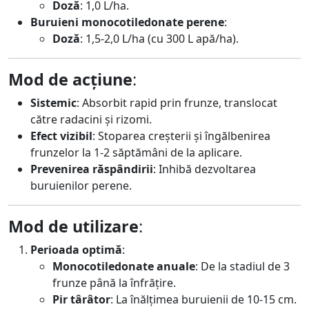
Doză
: 1,0 L/ha.
Buruieni monocotiledonate perene
:
Doză
: 1,5-2,0 L/ha (cu 300 L apă/ha).
Mod de acțiune
:
Sistemic
: Absorbit rapid prin frunze, translocat
către radacini și rizomi.
Efect vizibil
: Stoparea creșterii și îngălbenirea
frunzelor la 1-2 săptămâni de la aplicare.
Prevenirea răspândirii
: Inhibă dezvoltarea
buruienilor perene.
Mod de utilizare
:
Perioada optimă
:
Monocotiledonate anuale
: De la stadiul de 3
frunze până la înfrățire.
Pir târâtor
: La înălțimea buruienii de 10-15 cm.