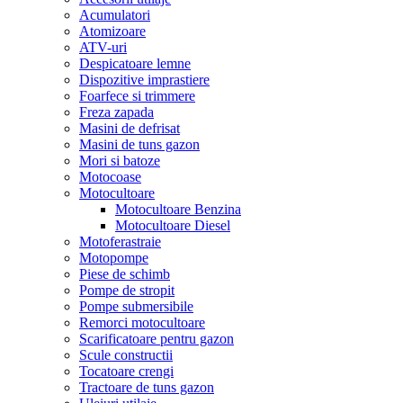
Acumulatori
Atomizoare
ATV-uri
Despicatoare lemne
Dispozitive imprastiere
Foarfece si trimmere
Freza zapada
Masini de defrisat
Masini de tuns gazon
Mori si batoze
Motocoase
Motocultoare
Motocultoare Benzina
Motocultoare Diesel
Motoferastraie
Motopompe
Piese de schimb
Pompe de stropit
Pompe submersibile
Remorci motocultoare
Scarificatoare pentru gazon
Scule constructii
Tocatoare crengi
Tractoare de tuns gazon