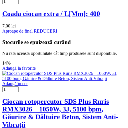
Coada ciocan extra / L[Mm]: 400
7,00
lei
Aproape de final
REDUCERI
Stocurile se epuizează curând
Nu rata această oportunitate cât timp produsele sunt disponibile.
14%
Adaugă la favorite
Adaugă în coș
Ciocan rotopercutor SDS Plus Ruris
RMX3026 – 1050W, 3J, 5100 bpm,
Găurire & Dăltuire Beton, Sistem Anti-
Vibrații