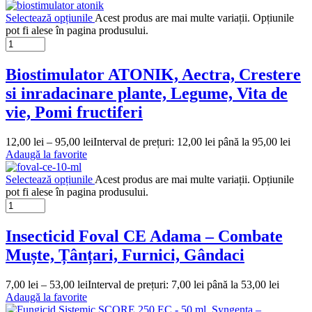
Selectează opțiunile
Acest produs are mai multe variații. Opțiunile
pot fi alese în pagina produsului.
Biostimulator ATONIK, Aectra, Crestere
si inradacinare plante, Legume, Vita de
vie, Pomi fructiferi
12,00
lei
–
95,00
lei
Interval de prețuri: 12,00 lei până la 95,00 lei
Adaugă la favorite
Selectează opțiunile
Acest produs are mai multe variații. Opțiunile
pot fi alese în pagina produsului.
Insecticid Foval CE Adama – Combate
Muște, Țânțari, Furnici, Gândaci
7,00
lei
–
53,00
lei
Interval de prețuri: 7,00 lei până la 53,00 lei
Adaugă la favorite