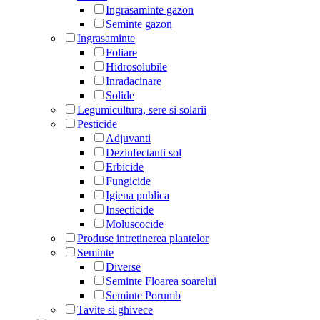
Ingrasaminte gazon
Seminte gazon
Ingrasaminte
Foliare
Hidrosolubile
Inradacinare
Solide
Legumicultura, sere si solarii
Pesticide
Adjuvanti
Dezinfectanti sol
Erbicide
Fungicide
Igiena publica
Insecticide
Moluscocide
Produse intretinerea plantelor
Seminte
Diverse
Seminte Floarea soarelui
Seminte Porumb
Tavite si ghivece