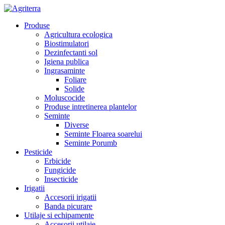
Produse
Agricultura ecologica
Biostimulatori
Dezinfectanti sol
Igiena publica
Ingrasaminte
Foliare
Solide
Moluscocide
Produse intretinerea plantelor
Seminte
Diverse
Seminte Floarea soarelui
Seminte Porumb
Pesticide
Erbicide
Fungicide
Insecticide
Irigatii
Accesorii irigatii
Banda picurare
Utilaje si echipamente
Accesorii utilaje