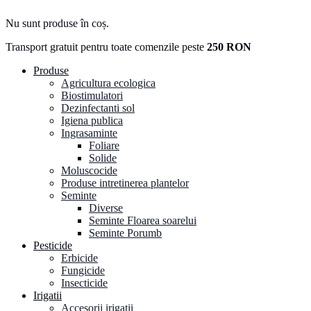
Nu sunt produse în coș.
Transport gratuit pentru toate comenzile peste
250 RON
Produse
Agricultura ecologica
Biostimulatori
Dezinfectanti sol
Igiena publica
Ingrasaminte
Foliare
Solide
Moluscocide
Produse intretinerea plantelor
Seminte
Diverse
Seminte Floarea soarelui
Seminte Porumb
Pesticide
Erbicide
Fungicide
Insecticide
Irigatii
Accesorii irigatii