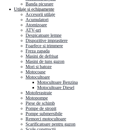
Banda picurare
Utilaje si echipamente
Accesorii utilaje
Acumulatori
Atomizoare
ATV-uri
Despicatoare lemne
Dispozitive imprastiere
Foarfece si trimmere
Freza zapada
Masini de defrisat
Masini de tuns gazon
Mori si batoze
Motocoase
Motocultoare
Motocultoare Benzina
Motocultoare Diesel
Motoferastraie
Motopompe
Piese de schimb
Pompe de stropit
Pompe submersibile
Remorci motocultoare
Scarificatoare pentru gazon
Scule constructii