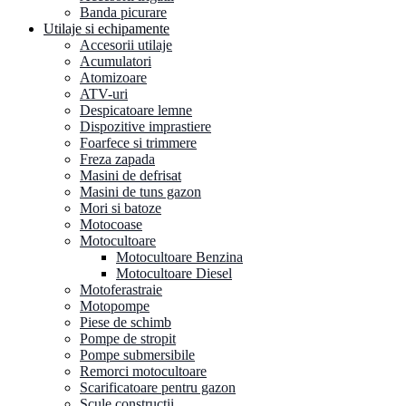
Banda picurare
Utilaje si echipamente
Accesorii utilaje
Acumulatori
Atomizoare
ATV-uri
Despicatoare lemne
Dispozitive imprastiere
Foarfece si trimmere
Freza zapada
Masini de defrisat
Masini de tuns gazon
Mori si batoze
Motocoase
Motocultoare
Motocultoare Benzina
Motocultoare Diesel
Motoferastraie
Motopompe
Piese de schimb
Pompe de stropit
Pompe submersibile
Remorci motocultoare
Scarificatoare pentru gazon
Scule constructii