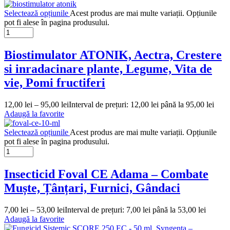
Selectează opțiunile
Acest produs are mai multe variații. Opțiunile
pot fi alese în pagina produsului.
Biostimulator ATONIK, Aectra, Crestere
si inradacinare plante, Legume, Vita de
vie, Pomi fructiferi
12,00
lei
–
95,00
lei
Interval de prețuri: 12,00 lei până la 95,00 lei
Adaugă la favorite
Selectează opțiunile
Acest produs are mai multe variații. Opțiunile
pot fi alese în pagina produsului.
Insecticid Foval CE Adama – Combate
Muște, Țânțari, Furnici, Gândaci
7,00
lei
–
53,00
lei
Interval de prețuri: 7,00 lei până la 53,00 lei
Adaugă la favorite