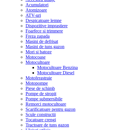
Acumulatori
Atomizoare
ATV-uri
Despicatoare lemne
Dispozitive imprastiere
Foarfece si trimmere
Freza zapada
Masini de defrisat
Masini de tuns gazon
Mori si batoze
Motocoase
Motocultoare
Motocultoare Benzina
Motocultoare Diesel
Motoferastraie
Motopompe
Piese de schimb
Pompe de stropit
Pompe submersibile
Remorci motocultoare
Scarificatoare pentru gazon
Scule constructii
Tocatoare crengi
Tractoare de tuns gazon