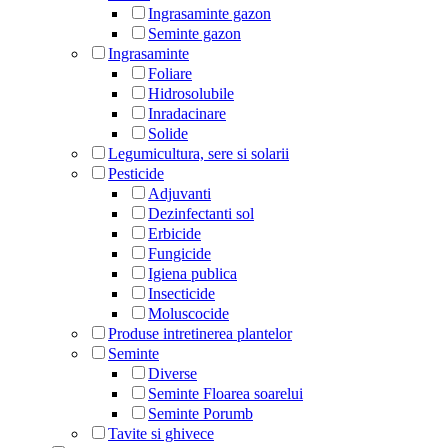
Ingrasaminte gazon
Seminte gazon
Ingrasaminte
Foliare
Hidrosolubile
Inradacinare
Solide
Legumicultura, sere si solarii
Pesticide
Adjuvanti
Dezinfectanti sol
Erbicide
Fungicide
Igiena publica
Insecticide
Moluscocide
Produse intretinerea plantelor
Seminte
Diverse
Seminte Floarea soarelui
Seminte Porumb
Tavite si ghivece