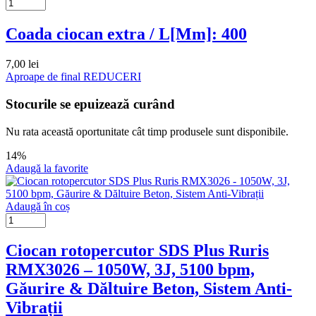
Coada ciocan extra / L[Mm]: 400
7,00
lei
Aproape de final
REDUCERI
Stocurile se epuizează curând
Nu rata această oportunitate cât timp produsele sunt disponibile.
14%
Adaugă la favorite
Adaugă în coș
Ciocan rotopercutor SDS Plus Ruris
RMX3026 – 1050W, 3J, 5100 bpm,
Găurire & Dăltuire Beton, Sistem Anti-
Vibrații