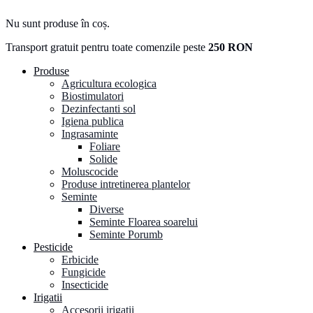
Nu sunt produse în coș.
Transport gratuit pentru toate comenzile peste
250 RON
Produse
Agricultura ecologica
Biostimulatori
Dezinfectanti sol
Igiena publica
Ingrasaminte
Foliare
Solide
Moluscocide
Produse intretinerea plantelor
Seminte
Diverse
Seminte Floarea soarelui
Seminte Porumb
Pesticide
Erbicide
Fungicide
Insecticide
Irigatii
Accesorii irigatii