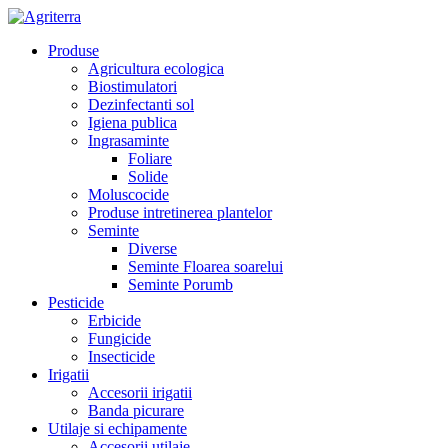
Produse
Agricultura ecologica
Biostimulatori
Dezinfectanti sol
Igiena publica
Ingrasaminte
Foliare
Solide
Moluscocide
Produse intretinerea plantelor
Seminte
Diverse
Seminte Floarea soarelui
Seminte Porumb
Pesticide
Erbicide
Fungicide
Insecticide
Irigatii
Accesorii irigatii
Banda picurare
Utilaje si echipamente
Accesorii utilaje