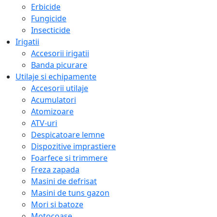
Erbicide
Fungicide
Insecticide
Irigatii
Accesorii irigatii
Banda picurare
Utilaje si echipamente
Accesorii utilaje
Acumulatori
Atomizoare
ATV-uri
Despicatoare lemne
Dispozitive imprastiere
Foarfece si trimmere
Freza zapada
Masini de defrisat
Masini de tuns gazon
Mori si batoze
Motocoase