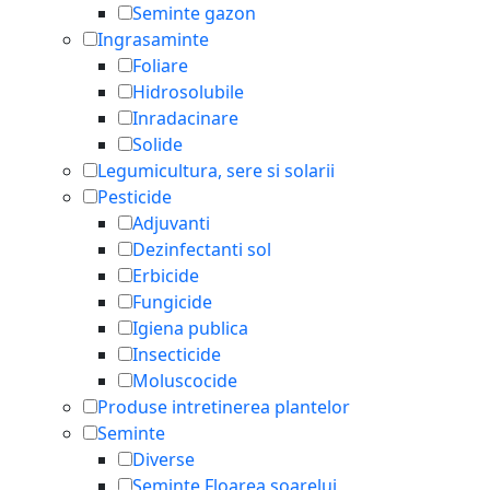
Seminte gazon
Ingrasaminte
Foliare
Hidrosolubile
Inradacinare
Solide
Legumicultura, sere si solarii
Pesticide
Adjuvanti
Dezinfectanti sol
Erbicide
Fungicide
Igiena publica
Insecticide
Moluscocide
Produse intretinerea plantelor
Seminte
Diverse
Seminte Floarea soarelui