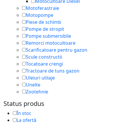
Motocultoare Diesel
Motoferastraie
Motopompe
Piese de schimb
Pompe de stropit
Pompe submersibile
Remorci motocultoare
Scarificatoare pentru gazon
Scule constructii
Tocatoare crengi
Tractoare de tuns gazon
Uleiuri utilaje
Unelte
Zootehnie
Status produs
În stoc
La ofertă