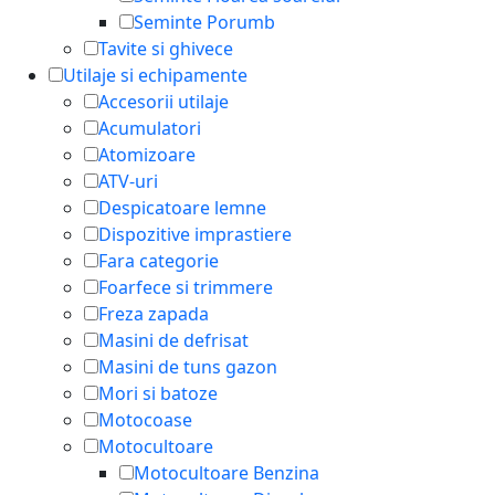
Seminte Porumb
Tavite si ghivece
Utilaje si echipamente
Accesorii utilaje
Acumulatori
Atomizoare
ATV-uri
Despicatoare lemne
Dispozitive imprastiere
Fara categorie
Foarfece si trimmere
Freza zapada
Masini de defrisat
Masini de tuns gazon
Mori si batoze
Motocoase
Motocultoare
Motocultoare Benzina