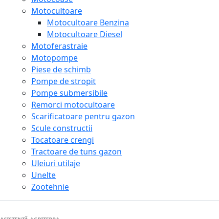
Motocultoare
Motocultoare Benzina
Motocultoare Diesel
Motoferastraie
Motopompe
Piese de schimb
Pompe de stropit
Pompe submersibile
Remorci motocultoare
Scarificatoare pentru gazon
Scule constructii
Tocatoare crengi
Tractoare de tuns gazon
Uleiuri utilaje
Unelte
Zootehnie