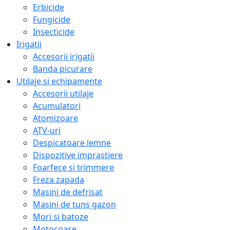
Erbicide
Fungicide
Insecticide
Irigatii
Accesorii irigatii
Banda picurare
Utilaje si echipamente
Accesorii utilaje
Acumulatori
Atomizoare
ATV-uri
Despicatoare lemne
Dispozitive imprastiere
Foarfece si trimmere
Freza zapada
Masini de defrisat
Masini de tuns gazon
Mori si batoze
Motocoase