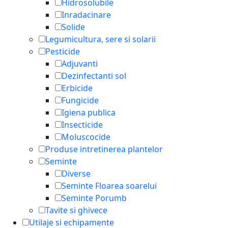
Hidrosolubile
Inradacinare
Solide
Legumicultura, sere si solarii
Pesticide
Adjuvanti
Dezinfectanti sol
Erbicide
Fungicide
Igiena publica
Insecticide
Moluscocide
Produse intretinerea plantelor
Seminte
Diverse
Seminte Floarea soarelui
Seminte Porumb
Tavite si ghivece
Utilaje si echipamente