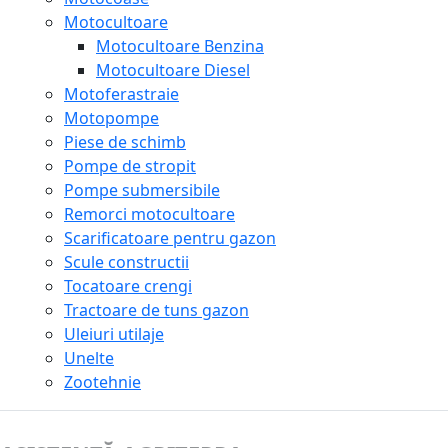
Motocultoare
Motocultoare Benzina
Motocultoare Diesel
Motoferastraie
Motopompe
Piese de schimb
Pompe de stropit
Pompe submersibile
Remorci motocultoare
Scarificatoare pentru gazon
Scule constructii
Tocatoare crengi
Tractoare de tuns gazon
Uleiuri utilaje
Unelte
Zootehnie