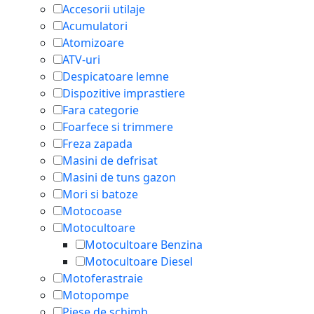
Accesorii utilaje
Acumulatori
Atomizoare
ATV-uri
Despicatoare lemne
Dispozitive imprastiere
Fara categorie
Foarfece si trimmere
Freza zapada
Masini de defrisat
Masini de tuns gazon
Mori si batoze
Motocoase
Motocultoare
Motocultoare Benzina
Motocultoare Diesel
Motoferastraie
Motopompe
Piese de schimb