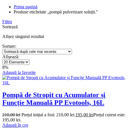
Prima pagină
Produse etichetate „pompă pulverizare soluții.”
Filtru
Sortează
Afișez singurul rezultat
Sortare:
Afișează:
8%
Adaugă la favorite
Pompă de Stropit cu Acumulator și
Funcție Manuală PP Evotools, 16L
210,00
lei
Prețul inițial a fost: 210,00 lei.
195,00
lei
Prețul curent este:
195,00 lei.
Adaugă în coș