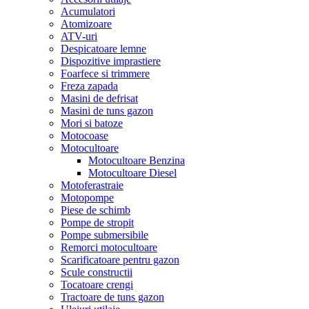
Acumulatori
Atomizoare
ATV-uri
Despicatoare lemne
Dispozitive imprastiere
Foarfece si trimmere
Freza zapada
Masini de defrisat
Masini de tuns gazon
Mori si batoze
Motocoase
Motocultoare
Motocultoare Benzina
Motocultoare Diesel
Motoferastraie
Motopompe
Piese de schimb
Pompe de stropit
Pompe submersibile
Remorci motocultoare
Scarificatoare pentru gazon
Scule constructii
Tocatoare crengi
Tractoare de tuns gazon