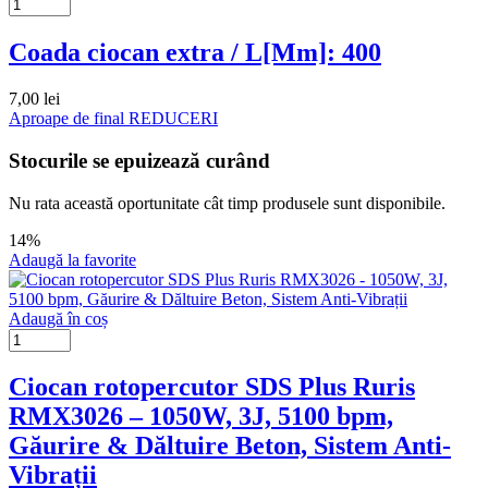
Coada ciocan extra / L[Mm]: 400
7,00
lei
Aproape de final
REDUCERI
Stocurile se epuizează curând
Nu rata această oportunitate cât timp produsele sunt disponibile.
14%
Adaugă la favorite
Adaugă în coș
Ciocan rotopercutor SDS Plus Ruris
RMX3026 – 1050W, 3J, 5100 bpm,
Găurire & Dăltuire Beton, Sistem Anti-
Vibrații