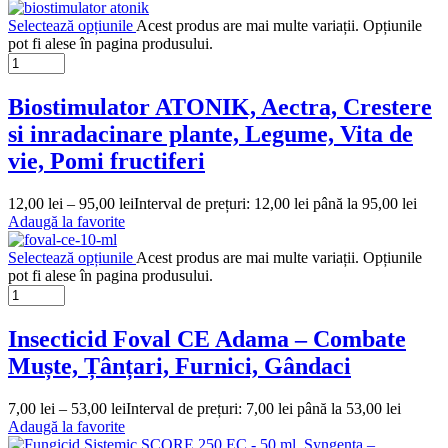
Selectează opțiunile
Acest produs are mai multe variații. Opțiunile
pot fi alese în pagina produsului.
Biostimulator ATONIK, Aectra, Crestere
si inradacinare plante, Legume, Vita de
vie, Pomi fructiferi
12,00
lei
–
95,00
lei
Interval de prețuri: 12,00 lei până la 95,00 lei
Adaugă la favorite
Selectează opțiunile
Acest produs are mai multe variații. Opțiunile
pot fi alese în pagina produsului.
Insecticid Foval CE Adama – Combate
Muște, Țânțari, Furnici, Gândaci
7,00
lei
–
53,00
lei
Interval de prețuri: 7,00 lei până la 53,00 lei
Adaugă la favorite