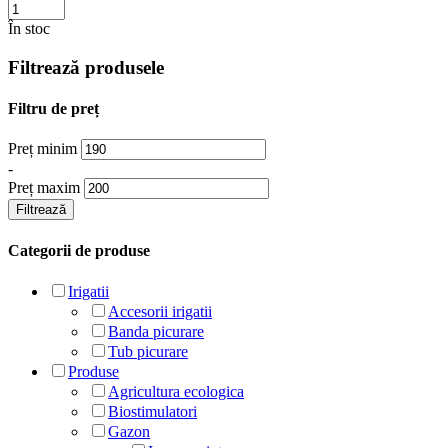
În stoc
Filtrează produsele
Filtru de preț
Preț minim
-
Preț maxim
Filtrează
Categorii de produse
Irigatii
Accesorii irigatii
Banda picurare
Tub picurare
Produse
Agricultura ecologica
Biostimulatori
Gazon