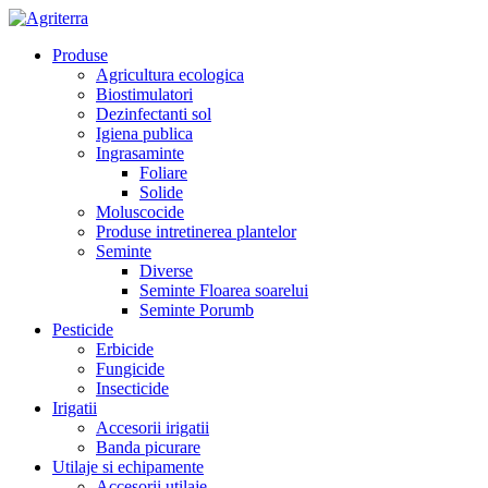
Produse
Agricultura ecologica
Biostimulatori
Dezinfectanti sol
Igiena publica
Ingrasaminte
Foliare
Solide
Moluscocide
Produse intretinerea plantelor
Seminte
Diverse
Seminte Floarea soarelui
Seminte Porumb
Pesticide
Erbicide
Fungicide
Insecticide
Irigatii
Accesorii irigatii
Banda picurare
Utilaje si echipamente
Accesorii utilaje