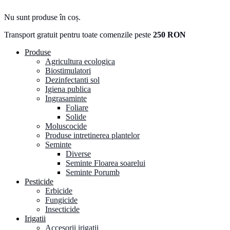
Nu sunt produse în coș.
Transport gratuit pentru toate comenzile peste
250 RON
Produse
Agricultura ecologica
Biostimulatori
Dezinfectanti sol
Igiena publica
Ingrasaminte
Foliare
Solide
Moluscocide
Produse intretinerea plantelor
Seminte
Diverse
Seminte Floarea soarelui
Seminte Porumb
Pesticide
Erbicide
Fungicide
Insecticide
Irigatii
Accesorii irigatii