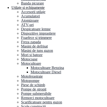
Banda picurare
Utilaje si echipamente
Accesorii utilaje
Acumulatori
Atomizoare
ATV-uri
Despicatoare lemne
Dispozitive imprastiere
Foarfece si trimmere
Freza zapada
Masini de defrisat
Masini de tuns gazon
Mori si batoze
Motocoase
Motocultoare
Motocultoare Benzina
Motocultoare Diesel
Motoferastraie
Motopompe
Piese de schimb
Pompe de stropit
Pompe submersibile
Remorci motocultoare
Scarificatoare pentru gazon
Scule constructii