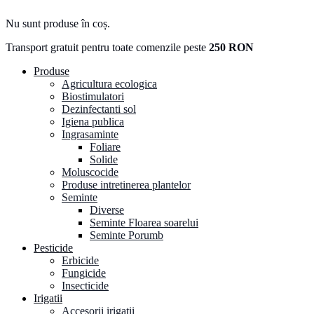
Nu sunt produse în coș.
Transport gratuit pentru toate comenzile peste
250 RON
Produse
Agricultura ecologica
Biostimulatori
Dezinfectanti sol
Igiena publica
Ingrasaminte
Foliare
Solide
Moluscocide
Produse intretinerea plantelor
Seminte
Diverse
Seminte Floarea soarelui
Seminte Porumb
Pesticide
Erbicide
Fungicide
Insecticide
Irigatii
Accesorii irigatii