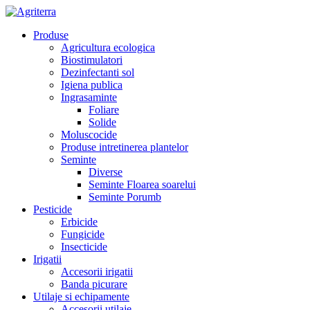
Produse
Agricultura ecologica
Biostimulatori
Dezinfectanti sol
Igiena publica
Ingrasaminte
Foliare
Solide
Moluscocide
Produse intretinerea plantelor
Seminte
Diverse
Seminte Floarea soarelui
Seminte Porumb
Pesticide
Erbicide
Fungicide
Insecticide
Irigatii
Accesorii irigatii
Banda picurare
Utilaje si echipamente
Accesorii utilaje