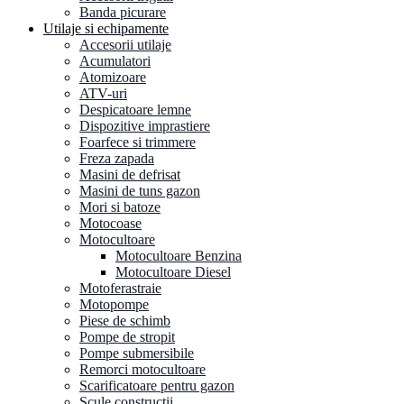
Banda picurare
Utilaje si echipamente
Accesorii utilaje
Acumulatori
Atomizoare
ATV-uri
Despicatoare lemne
Dispozitive imprastiere
Foarfece si trimmere
Freza zapada
Masini de defrisat
Masini de tuns gazon
Mori si batoze
Motocoase
Motocultoare
Motocultoare Benzina
Motocultoare Diesel
Motoferastraie
Motopompe
Piese de schimb
Pompe de stropit
Pompe submersibile
Remorci motocultoare
Scarificatoare pentru gazon
Scule constructii