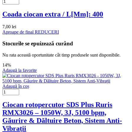
Coada ciocan extra / L[Mm]: 400
7,00
lei
Aproape de final
REDUCERI
Stocurile se epuizează curând
Nu rata această oportunitate cât timp produsele sunt disponibile.
14%
Adaugă la favorite
Adaugă în coș
Ciocan rotopercutor SDS Plus Ruris
RMX3026 – 1050W, 3J, 5100 bpm,
Găurire & Dăltuire Beton, Sistem Anti-
Vibrații