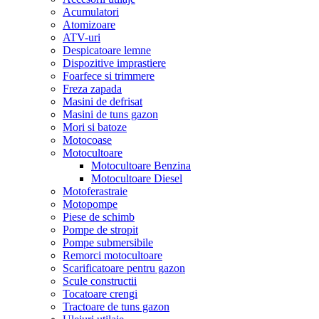
Acumulatori
Atomizoare
ATV-uri
Despicatoare lemne
Dispozitive imprastiere
Foarfece si trimmere
Freza zapada
Masini de defrisat
Masini de tuns gazon
Mori si batoze
Motocoase
Motocultoare
Motocultoare Benzina
Motocultoare Diesel
Motoferastraie
Motopompe
Piese de schimb
Pompe de stropit
Pompe submersibile
Remorci motocultoare
Scarificatoare pentru gazon
Scule constructii
Tocatoare crengi
Tractoare de tuns gazon