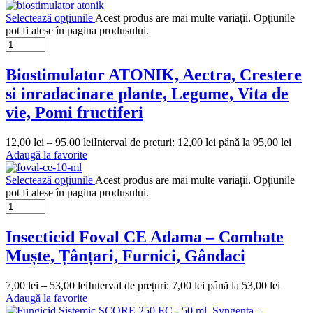
Selectează opțiunile
Acest produs are mai multe variații. Opțiunile
pot fi alese în pagina produsului.
Biostimulator ATONIK, Aectra, Crestere
si inradacinare plante, Legume, Vita de
vie, Pomi fructiferi
12,00
lei
–
95,00
lei
Interval de prețuri: 12,00 lei până la 95,00 lei
Adaugă la favorite
Selectează opțiunile
Acest produs are mai multe variații. Opțiunile
pot fi alese în pagina produsului.
Insecticid Foval CE Adama – Combate
Muște, Țânțari, Furnici, Gândaci
7,00
lei
–
53,00
lei
Interval de prețuri: 7,00 lei până la 53,00 lei
Adaugă la favorite