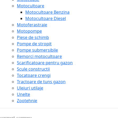
Motocultoare
Motocultoare Benzina
Motocultoare Diesel
Motoferastraie
Motopompe
Piese de schimb
Pompe de stropit
Pompe submersibile
Remorci motocultoare
Scarificatoare pentru gazon
Scule constructii
Tocatoare crengi
Tractoare de tuns gazon
Uleiuri utilaje
Unelte
Zootehnie