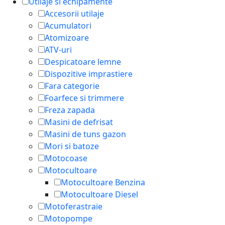
Utilaje si echipamente
Accesorii utilaje
Acumulatori
Atomizoare
ATV-uri
Despicatoare lemne
Dispozitive imprastiere
Fara categorie
Foarfece si trimmere
Freza zapada
Masini de defrisat
Masini de tuns gazon
Mori si batoze
Motocoase
Motocultoare
Motocultoare Benzina
Motocultoare Diesel
Motoferastraie
Motopompe