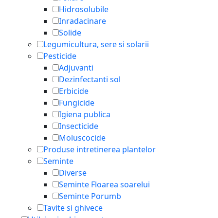
Hidrosolubile
Inradacinare
Solide
Legumicultura, sere si solarii
Pesticide
Adjuvanti
Dezinfectanti sol
Erbicide
Fungicide
Igiena publica
Insecticide
Moluscocide
Produse intretinerea plantelor
Seminte
Diverse
Seminte Floarea soarelui
Seminte Porumb
Tavite si ghivece