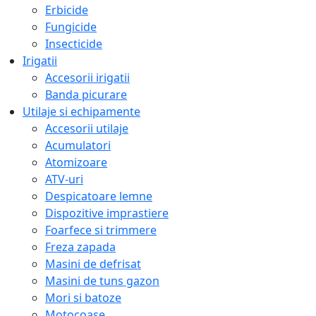
Erbicide
Fungicide
Insecticide
Irigatii
Accesorii irigatii
Banda picurare
Utilaje si echipamente
Accesorii utilaje
Acumulatori
Atomizoare
ATV-uri
Despicatoare lemne
Dispozitive imprastiere
Foarfece si trimmere
Freza zapada
Masini de defrisat
Masini de tuns gazon
Mori si batoze
Motocoase