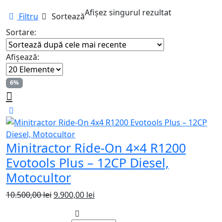
Afișez singurul rezultat
Filtru
Sortează
Sortare:
Afișează:
6%
Minitractor Ride-On 4×4 R1200
Evotools Plus – 12CP Diesel,
Motocultor
Prețul
Prețul
10.500,00
lei
9.900,00
lei
inițial
curent
a
este: