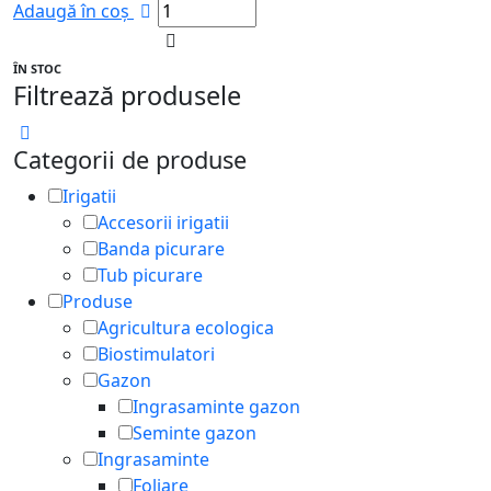
Adaugă în coș
fost:
9.900,00 lei.
10.500,00 lei.
ÎN STOC
Filtrează produsele
Categorii de produse
Irigatii
Accesorii irigatii
Banda picurare
Tub picurare
Produse
Agricultura ecologica
Biostimulatori
Gazon
Ingrasaminte gazon
Seminte gazon
Ingrasaminte
Foliare