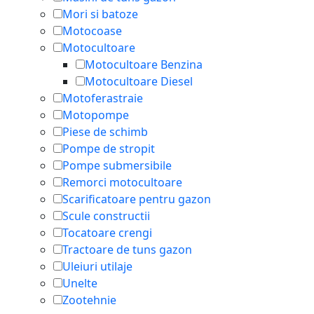
Mori si batoze
Motocoase
Motocultoare
Motocultoare Benzina
Motocultoare Diesel
Motoferastraie
Motopompe
Piese de schimb
Pompe de stropit
Pompe submersibile
Remorci motocultoare
Scarificatoare pentru gazon
Scule constructii
Tocatoare crengi
Tractoare de tuns gazon
Uleiuri utilaje
Unelte
Zootehnie