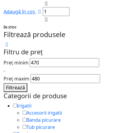
Adaugă în coș
ÎN STOC
Filtrează produsele
Filtru de preț
Preț minim
-
Preț maxim
Filtrează
Categorii de produse
Irigatii
Accesorii irigatii
Banda picurare
Tub picurare