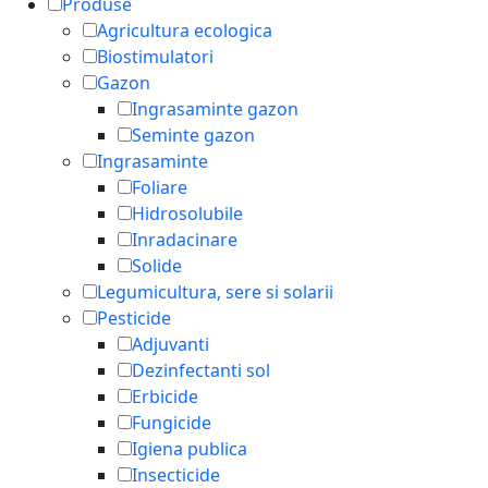
Produse
Agricultura ecologica
Biostimulatori
Gazon
Ingrasaminte gazon
Seminte gazon
Ingrasaminte
Foliare
Hidrosolubile
Inradacinare
Solide
Legumicultura, sere si solarii
Pesticide
Adjuvanti
Dezinfectanti sol
Erbicide
Fungicide
Igiena publica
Insecticide