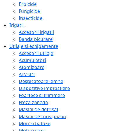
Erbicide
Fungicide
Insecticide
Irigatii
Accesorii irigatii
Banda picurare
Utilaje si echipamente
Accesorii utilaje
Acumulatori
Atomizoare
ATV-uri
Despicatoare lemne
Dispozitive imprastiere
Foarfece si trimmere
Freza zapada
Masini de defrisat
Masini de tuns gazon
Mori si batoze
Motocoase