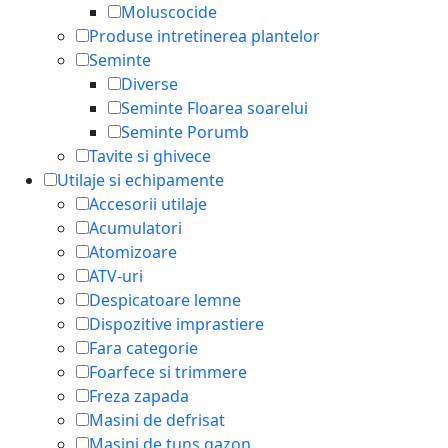
Moluscocide
Produse intretinerea plantelor
Seminte
Diverse
Seminte Floarea soarelui
Seminte Porumb
Tavite si ghivece
Utilaje si echipamente
Accesorii utilaje
Acumulatori
Atomizoare
ATV-uri
Despicatoare lemne
Dispozitive imprastiere
Fara categorie
Foarfece si trimmere
Freza zapada
Masini de defrisat
Masini de tuns gazon