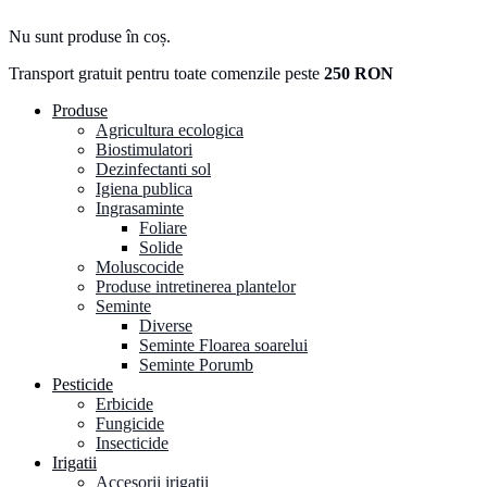
Nu sunt produse în coș.
Transport gratuit pentru toate comenzile peste
250 RON
Produse
Agricultura ecologica
Biostimulatori
Dezinfectanti sol
Igiena publica
Ingrasaminte
Foliare
Solide
Moluscocide
Produse intretinerea plantelor
Seminte
Diverse
Seminte Floarea soarelui
Seminte Porumb
Pesticide
Erbicide
Fungicide
Insecticide
Irigatii
Accesorii irigatii