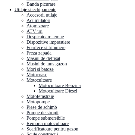
Banda picurare
Utilaje si echipamente
Accesorii utilaje
Acumulatori
Atomizoare
ATV-uri
Despicatoare lemne
Dispozitive imprastiere
Foarfece si trimmere
Freza zapada
Masini de defrisat
Masini de tuns gazon
Mori si batoze
Motocoase
Motocultoare
Motocultoare Benzina
Motocultoare Diesel
Motoferastraie
Motopompe
Piese de schimb
Pompe de stropit
Pompe submersibile
Remorci motocultoare
Scarificatoare pentru gazon
Scule constructii