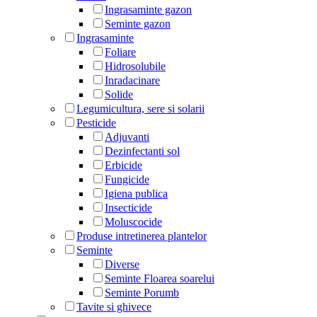
Ingrasaminte gazon
Seminte gazon
Ingrasaminte
Foliare
Hidrosolubile
Inradacinare
Solide
Legumicultura, sere si solarii
Pesticide
Adjuvanti
Dezinfectanti sol
Erbicide
Fungicide
Igiena publica
Insecticide
Moluscocide
Produse intretinerea plantelor
Seminte
Diverse
Seminte Floarea soarelui
Seminte Porumb
Tavite si ghivece