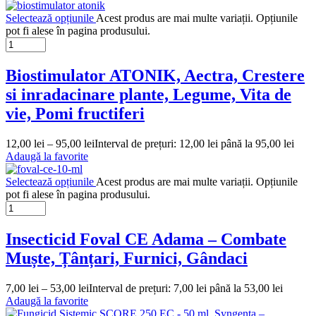
Selectează opțiunile
Acest produs are mai multe variații. Opțiunile
pot fi alese în pagina produsului.
Biostimulator ATONIK, Aectra, Crestere
si inradacinare plante, Legume, Vita de
vie, Pomi fructiferi
12,00
lei
–
95,00
lei
Interval de prețuri: 12,00 lei până la 95,00 lei
Adaugă la favorite
Selectează opțiunile
Acest produs are mai multe variații. Opțiunile
pot fi alese în pagina produsului.
Insecticid Foval CE Adama – Combate
Muște, Țânțari, Furnici, Gândaci
7,00
lei
–
53,00
lei
Interval de prețuri: 7,00 lei până la 53,00 lei
Adaugă la favorite