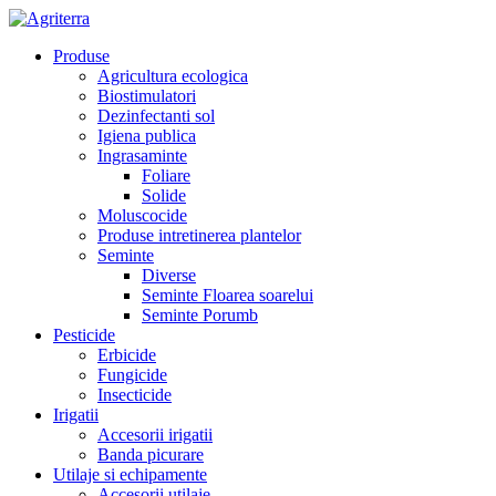
Produse
Agricultura ecologica
Biostimulatori
Dezinfectanti sol
Igiena publica
Ingrasaminte
Foliare
Solide
Moluscocide
Produse intretinerea plantelor
Seminte
Diverse
Seminte Floarea soarelui
Seminte Porumb
Pesticide
Erbicide
Fungicide
Insecticide
Irigatii
Accesorii irigatii
Banda picurare
Utilaje si echipamente
Accesorii utilaje