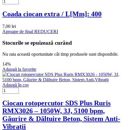
Coada ciocan extra / L[Mm]: 400
7,00
lei
Aproape de final
REDUCERI
Stocurile se epuizează curând
Nu rata această oportunitate cât timp produsele sunt disponibile.
14%
Adaugă la favorite
Adaugă în coș
Ciocan rotopercutor SDS Plus Ruris
RMX3026 – 1050W, 3J, 5100 bpm,
Găurire & Dăltuire Beton, Sistem Anti-
Vibrații