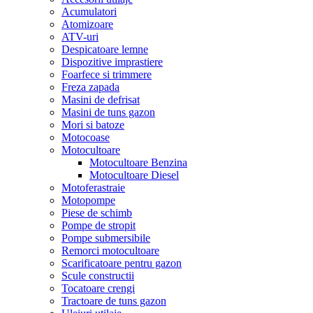
Acumulatori
Atomizoare
ATV-uri
Despicatoare lemne
Dispozitive imprastiere
Foarfece si trimmere
Freza zapada
Masini de defrisat
Masini de tuns gazon
Mori si batoze
Motocoase
Motocultoare
Motocultoare Benzina
Motocultoare Diesel
Motoferastraie
Motopompe
Piese de schimb
Pompe de stropit
Pompe submersibile
Remorci motocultoare
Scarificatoare pentru gazon
Scule constructii
Tocatoare crengi
Tractoare de tuns gazon