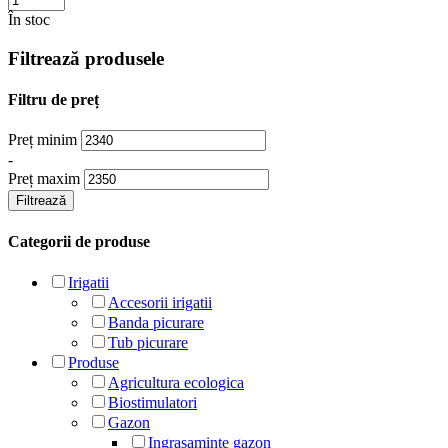
În stoc
Filtrează produsele
Filtru de preț
Preț minim
-
Preț maxim
Filtrează
Categorii de produse
Irigatii
Accesorii irigatii
Banda picurare
Tub picurare
Produse
Agricultura ecologica
Biostimulatori
Gazon
Ingrasaminte gazon