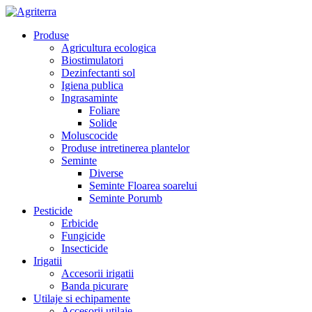
Produse
Agricultura ecologica
Biostimulatori
Dezinfectanti sol
Igiena publica
Ingrasaminte
Foliare
Solide
Moluscocide
Produse intretinerea plantelor
Seminte
Diverse
Seminte Floarea soarelui
Seminte Porumb
Pesticide
Erbicide
Fungicide
Insecticide
Irigatii
Accesorii irigatii
Banda picurare
Utilaje si echipamente
Accesorii utilaje