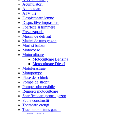
Acumulatori
Atomizoare
ATV-uri
Despicatoare lemne
Dispozitive imprastiere
Foarfece si trimmere
Freza zapada
Masini de defrisat
Masini de tuns gazon
Mori si batoze
Motocoase
Motocultoare
Motocultoare Benzina
Motocultoare Diesel
Motoferastraie
Motopompe
Piese de schimb
Pompe de stropit
Pompe submersibile
Remorci motocultoare
Scarificatoare pentru gazon
Scule constructii
Tocatoare crengi
Tractoare de tuns gazon