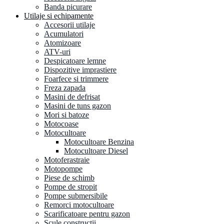
Banda picurare
Utilaje si echipamente
Accesorii utilaje
Acumulatori
Atomizoare
ATV-uri
Despicatoare lemne
Dispozitive imprastiere
Foarfece si trimmere
Freza zapada
Masini de defrisat
Masini de tuns gazon
Mori si batoze
Motocoase
Motocultoare
Motocultoare Benzina
Motocultoare Diesel
Motoferastraie
Motopompe
Piese de schimb
Pompe de stropit
Pompe submersibile
Remorci motocultoare
Scarificatoare pentru gazon
Scule constructii