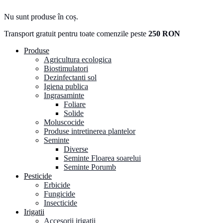
Nu sunt produse în coș.
Transport gratuit pentru toate comenzile peste
250 RON
Produse
Agricultura ecologica
Biostimulatori
Dezinfectanti sol
Igiena publica
Ingrasaminte
Foliare
Solide
Moluscocide
Produse intretinerea plantelor
Seminte
Diverse
Seminte Floarea soarelui
Seminte Porumb
Pesticide
Erbicide
Fungicide
Insecticide
Irigatii
Accesorii irigatii