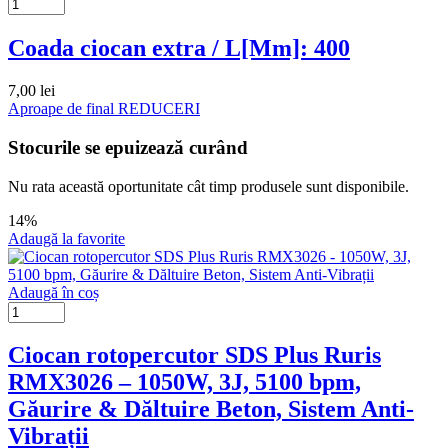
Coada ciocan extra / L[Mm]: 400
7,00
lei
Aproape de final
REDUCERI
Stocurile se epuizează curând
Nu rata această oportunitate cât timp produsele sunt disponibile.
14%
Adaugă la favorite
Adaugă în coș
Ciocan rotopercutor SDS Plus Ruris
RMX3026 – 1050W, 3J, 5100 bpm,
Găurire & Dăltuire Beton, Sistem Anti-
Vibrații