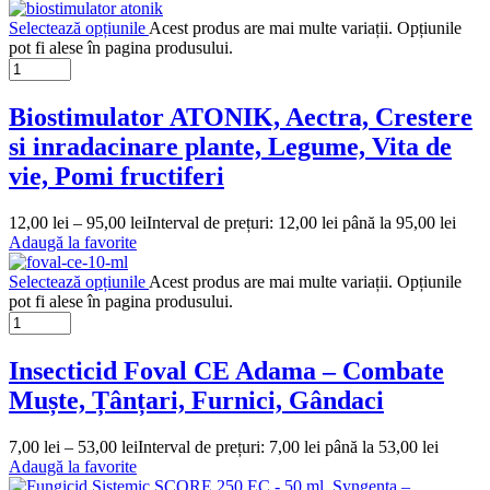
Selectează opțiunile
Acest produs are mai multe variații. Opțiunile
pot fi alese în pagina produsului.
Biostimulator ATONIK, Aectra, Crestere
si inradacinare plante, Legume, Vita de
vie, Pomi fructiferi
12,00
lei
–
95,00
lei
Interval de prețuri: 12,00 lei până la 95,00 lei
Adaugă la favorite
Selectează opțiunile
Acest produs are mai multe variații. Opțiunile
pot fi alese în pagina produsului.
Insecticid Foval CE Adama – Combate
Muște, Țânțari, Furnici, Gândaci
7,00
lei
–
53,00
lei
Interval de prețuri: 7,00 lei până la 53,00 lei
Adaugă la favorite