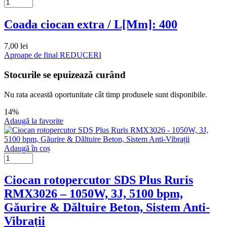
Coada ciocan extra / L[Mm]: 400
7,00
lei
Aproape de final
REDUCERI
Stocurile se epuizează curând
Nu rata această oportunitate cât timp produsele sunt disponibile.
14%
Adaugă la favorite
Adaugă în coș
Ciocan rotopercutor SDS Plus Ruris
RMX3026 – 1050W, 3J, 5100 bpm,
Găurire & Dăltuire Beton, Sistem Anti-
Vibrații