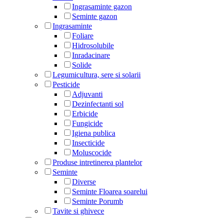
Ingrasaminte gazon
Seminte gazon
Ingrasaminte
Foliare
Hidrosolubile
Inradacinare
Solide
Legumicultura, sere si solarii
Pesticide
Adjuvanti
Dezinfectanti sol
Erbicide
Fungicide
Igiena publica
Insecticide
Moluscocide
Produse intretinerea plantelor
Seminte
Diverse
Seminte Floarea soarelui
Seminte Porumb
Tavite si ghivece