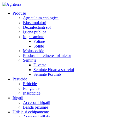
Produse
Agricultura ecologica
Biostimulatori
Dezinfectanti sol
Igiena publica
Ingrasaminte
Foliare
Solide
Moluscocide
Produse intretinerea plantelor
Seminte
Diverse
Seminte Floarea soarelui
Seminte Porumb
Pesticide
Erbicide
Fungicide
Insecticide
Irigatii
Accesorii irigatii
Banda picurare
Utilaje si echipamente
Accesorii utilaje