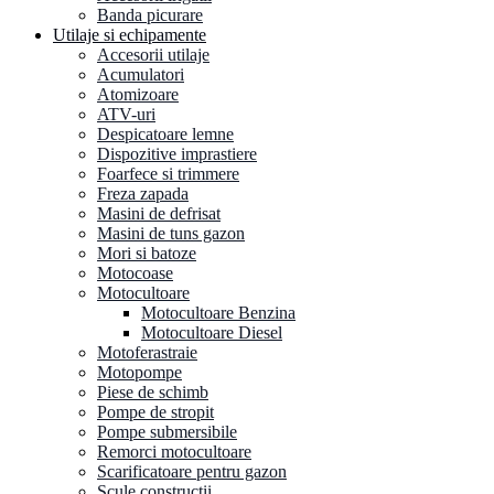
Banda picurare
Utilaje si echipamente
Accesorii utilaje
Acumulatori
Atomizoare
ATV-uri
Despicatoare lemne
Dispozitive imprastiere
Foarfece si trimmere
Freza zapada
Masini de defrisat
Masini de tuns gazon
Mori si batoze
Motocoase
Motocultoare
Motocultoare Benzina
Motocultoare Diesel
Motoferastraie
Motopompe
Piese de schimb
Pompe de stropit
Pompe submersibile
Remorci motocultoare
Scarificatoare pentru gazon
Scule constructii