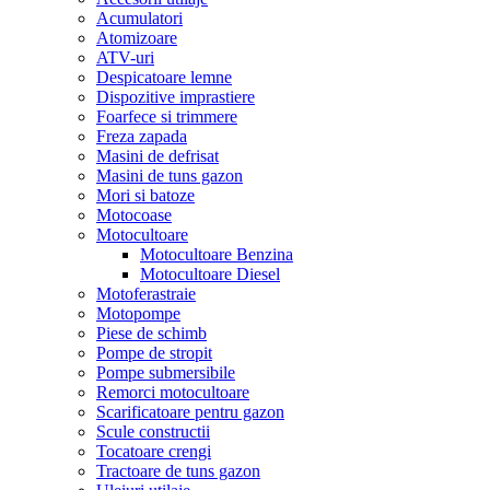
Acumulatori
Atomizoare
ATV-uri
Despicatoare lemne
Dispozitive imprastiere
Foarfece si trimmere
Freza zapada
Masini de defrisat
Masini de tuns gazon
Mori si batoze
Motocoase
Motocultoare
Motocultoare Benzina
Motocultoare Diesel
Motoferastraie
Motopompe
Piese de schimb
Pompe de stropit
Pompe submersibile
Remorci motocultoare
Scarificatoare pentru gazon
Scule constructii
Tocatoare crengi
Tractoare de tuns gazon