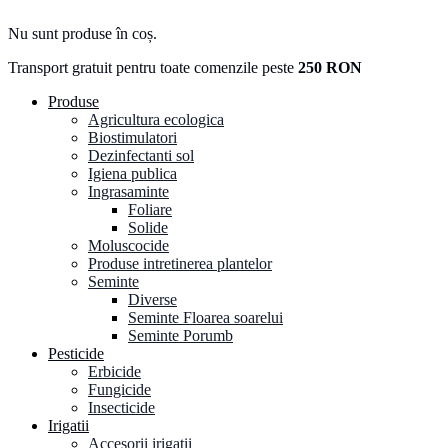
Nu sunt produse în coș.
Transport gratuit pentru toate comenzile peste
250 RON
Produse
Agricultura ecologica
Biostimulatori
Dezinfectanti sol
Igiena publica
Ingrasaminte
Foliare
Solide
Moluscocide
Produse intretinerea plantelor
Seminte
Diverse
Seminte Floarea soarelui
Seminte Porumb
Pesticide
Erbicide
Fungicide
Insecticide
Irigatii
Accesorii irigatii