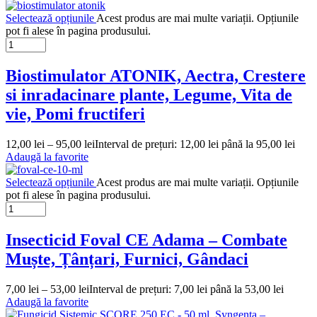
Selectează opțiunile
Acest produs are mai multe variații. Opțiunile
pot fi alese în pagina produsului.
Biostimulator ATONIK, Aectra, Crestere
si inradacinare plante, Legume, Vita de
vie, Pomi fructiferi
12,00
lei
–
95,00
lei
Interval de prețuri: 12,00 lei până la 95,00 lei
Adaugă la favorite
Selectează opțiunile
Acest produs are mai multe variații. Opțiunile
pot fi alese în pagina produsului.
Insecticid Foval CE Adama – Combate
Muște, Țânțari, Furnici, Gândaci
7,00
lei
–
53,00
lei
Interval de prețuri: 7,00 lei până la 53,00 lei
Adaugă la favorite