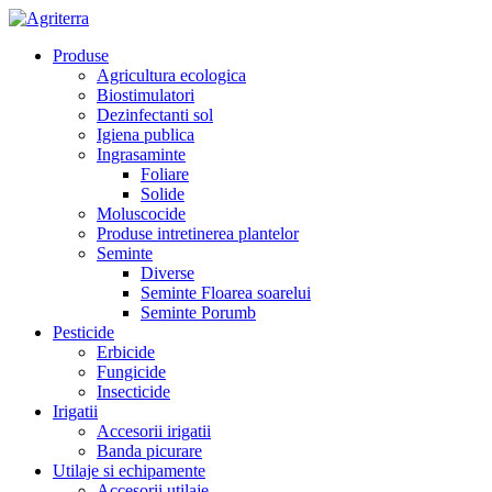
Produse
Agricultura ecologica
Biostimulatori
Dezinfectanti sol
Igiena publica
Ingrasaminte
Foliare
Solide
Moluscocide
Produse intretinerea plantelor
Seminte
Diverse
Seminte Floarea soarelui
Seminte Porumb
Pesticide
Erbicide
Fungicide
Insecticide
Irigatii
Accesorii irigatii
Banda picurare
Utilaje si echipamente
Accesorii utilaje