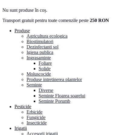
Nu sunt produse în coș.
Transport gratuit pentru toate comenzile peste
250 RON
Produse
Agricultura ecologica
Biostimulatori
Dezinfectanti sol
Igiena publica
Ingrasaminte
Foliare
Solide
Moluscocide
Produse intretinerea plantelor
Seminte
Diverse
Seminte Floarea soarelui
Seminte Porumb
Pesticide
Erbicide
Fungicide
Insecticide
Irigatii
Accesorii irigatii