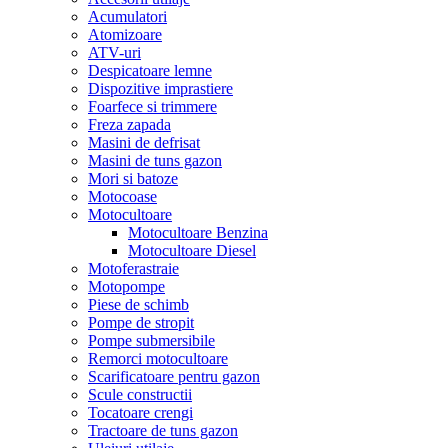
Acumulatori
Atomizoare
ATV-uri
Despicatoare lemne
Dispozitive imprastiere
Foarfece si trimmere
Freza zapada
Masini de defrisat
Masini de tuns gazon
Mori si batoze
Motocoase
Motocultoare
Motocultoare Benzina
Motocultoare Diesel
Motoferastraie
Motopompe
Piese de schimb
Pompe de stropit
Pompe submersibile
Remorci motocultoare
Scarificatoare pentru gazon
Scule constructii
Tocatoare crengi
Tractoare de tuns gazon