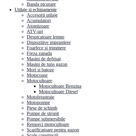
Banda picurare
Utilaje si echipamente
Accesorii utilaje
Acumulatori
Atomizoare
ATV-uri
Despicatoare lemne
Dispozitive imprastiere
Foarfece si trimmere
Freza zapada
Masini de defrisat
Masini de tuns gazon
Mori si batoze
Motocoase
Motocultoare
Motocultoare Benzina
Motocultoare Diesel
Motoferastraie
Motopompe
Piese de schimb
Pompe de stropit
Pompe submersibile
Remorci motocultoare
Scarificatoare pentru gazon
Scule constructii