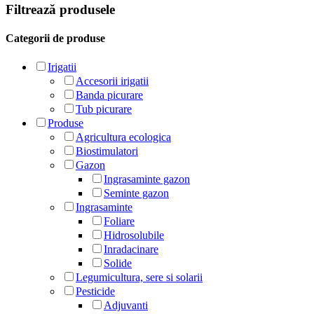
Filtrează produsele
Categorii de produse
Irigatii
Accesorii irigatii
Banda picurare
Tub picurare
Produse
Agricultura ecologica
Biostimulatori
Gazon
Ingrasaminte gazon
Seminte gazon
Ingrasaminte
Foliare
Hidrosolubile
Inradacinare
Solide
Legumicultura, sere si solarii
Pesticide
Adjuvanti