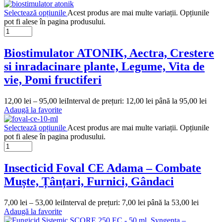
Selectează opțiunile
Acest produs are mai multe variații. Opțiunile
pot fi alese în pagina produsului.
Biostimulator ATONIK, Aectra, Crestere
si inradacinare plante, Legume, Vita de
vie, Pomi fructiferi
12,00
lei
–
95,00
lei
Interval de prețuri: 12,00 lei până la 95,00 lei
Adaugă la favorite
Selectează opțiunile
Acest produs are mai multe variații. Opțiunile
pot fi alese în pagina produsului.
Insecticid Foval CE Adama – Combate
Muște, Țânțari, Furnici, Gândaci
7,00
lei
–
53,00
lei
Interval de prețuri: 7,00 lei până la 53,00 lei
Adaugă la favorite