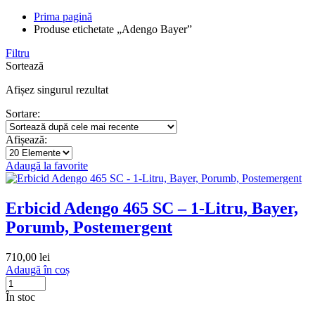
Prima pagină
Produse etichetate „Adengo Bayer”
Filtru
Sortează
Afișez singurul rezultat
Sortare:
Afișează:
Adaugă la favorite
Erbicid Adengo 465 SC – 1-Litru, Bayer,
Porumb, Postemergent
710,00
lei
Adaugă în coș
În stoc