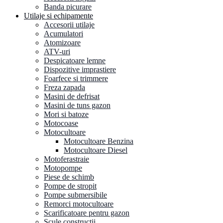
Banda picurare
Utilaje si echipamente
Accesorii utilaje
Acumulatori
Atomizoare
ATV-uri
Despicatoare lemne
Dispozitive imprastiere
Foarfece si trimmere
Freza zapada
Masini de defrisat
Masini de tuns gazon
Mori si batoze
Motocoase
Motocultoare
Motocultoare Benzina
Motocultoare Diesel
Motoferastraie
Motopompe
Piese de schimb
Pompe de stropit
Pompe submersibile
Remorci motocultoare
Scarificatoare pentru gazon
Scule constructii