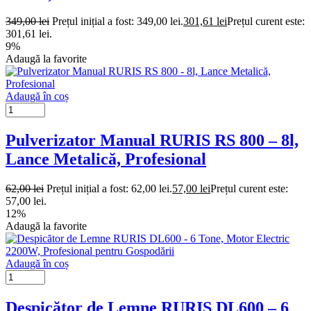
349,00
lei
Prețul inițial a fost: 349,00 lei.
301,61
lei
Prețul curent este:
301,61 lei.
9%
Adaugă la favorite
Adaugă în coș
Pulverizator Manual RURIS RS 800 – 8l,
Lance Metalică, Profesional
62,00
lei
Prețul inițial a fost: 62,00 lei.
57,00
lei
Prețul curent este:
57,00 lei.
12%
Adaugă la favorite
Adaugă în coș
Despicător de Lemne RURIS DL600 – 6