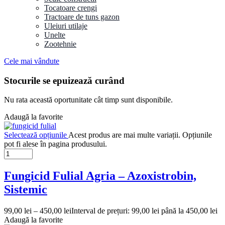
Tocatoare crengi
Tractoare de tuns gazon
Uleiuri utilaje
Unelte
Zootehnie
Cele mai vândute
Stocurile se epuizează curând
Nu rata această oportunitate cât timp sunt disponibile.
Adaugă la favorite
Selectează opțiunile
Acest produs are mai multe variații. Opțiunile
pot fi alese în pagina produsului.
Fungicid Fulial Agria – Azoxistrobin,
Sistemic
99,00
lei
–
450,00
lei
Interval de prețuri: 99,00 lei până la 450,00 lei
Adaugă la favorite