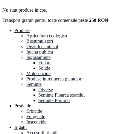
Nu sunt produse în coș.
Transport gratuit pentru toate comenzile peste
250 RON
Produse
Agricultura ecologica
Biostimulatori
Dezinfectanti sol
Igiena publica
Ingrasaminte
Foliare
Solide
Moluscocide
Produse intretinerea plantelor
Seminte
Diverse
Seminte Floarea soarelui
Seminte Porumb
Pesticide
Erbicide
Fungicide
Insecticide
Irigatii
Accesorii irigatii