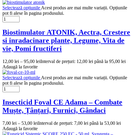
Selectează opțiunile
Acest produs are mai multe variații. Opțiunile
pot fi alese în pagina produsului.
Biostimulator ATONIK, Aectra, Crestere
si inradacinare plante, Legume, Vita de
vie, Pomi fructiferi
12,00
lei
–
95,00
lei
Interval de prețuri: 12,00 lei până la 95,00 lei
Adaugă la favorite
Selectează opțiunile
Acest produs are mai multe variații. Opțiunile
pot fi alese în pagina produsului.
Insecticid Foval CE Adama – Combate
Muște, Țânțari, Furnici, Gândaci
7,00
lei
–
53,00
lei
Interval de prețuri: 7,00 lei până la 53,00 lei
Adaugă la favorite