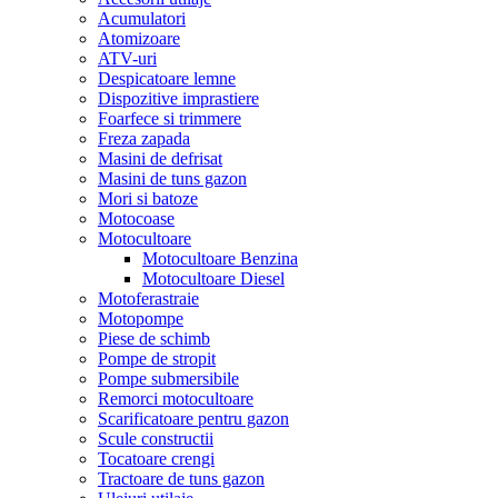
Acumulatori
Atomizoare
ATV-uri
Despicatoare lemne
Dispozitive imprastiere
Foarfece si trimmere
Freza zapada
Masini de defrisat
Masini de tuns gazon
Mori si batoze
Motocoase
Motocultoare
Motocultoare Benzina
Motocultoare Diesel
Motoferastraie
Motopompe
Piese de schimb
Pompe de stropit
Pompe submersibile
Remorci motocultoare
Scarificatoare pentru gazon
Scule constructii
Tocatoare crengi
Tractoare de tuns gazon