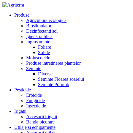
Produse
Agricultura ecologica
Biostimulatori
Dezinfectanti sol
Igiena publica
Ingrasaminte
Foliare
Solide
Moluscocide
Produse intretinerea plantelor
Seminte
Diverse
Seminte Floarea soarelui
Seminte Porumb
Pesticide
Erbicide
Fungicide
Insecticide
Irigatii
Accesorii irigatii
Banda picurare
Utilaje si echipamente
Accesorii utilaje