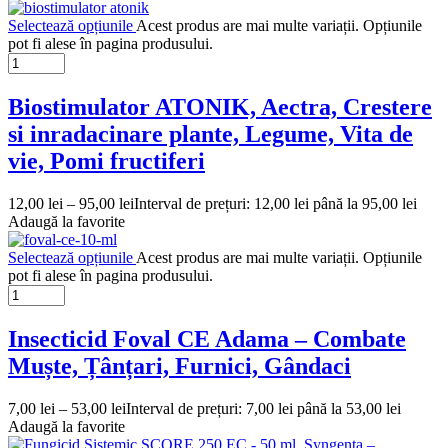
Selectează opțiunile
Acest produs are mai multe variații. Opțiunile
pot fi alese în pagina produsului.
Biostimulator ATONIK, Aectra, Crestere
si inradacinare plante, Legume, Vita de
vie, Pomi fructiferi
12,00
lei
–
95,00
lei
Interval de prețuri: 12,00 lei până la 95,00 lei
Adaugă la favorite
Selectează opțiunile
Acest produs are mai multe variații. Opțiunile
pot fi alese în pagina produsului.
Insecticid Foval CE Adama – Combate
Muște, Țânțari, Furnici, Gândaci
7,00
lei
–
53,00
lei
Interval de prețuri: 7,00 lei până la 53,00 lei
Adaugă la favorite