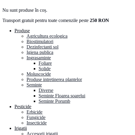
Nu sunt produse în coș.
Transport gratuit pentru toate comenzile peste
250 RON
Produse
Agricultura ecologica
Biostimulatori
Dezinfectanti sol
Igiena publica
Ingrasaminte
Foliare
Solide
Moluscocide
Produse intretinerea plantelor
Seminte
Diverse
Seminte Floarea soarelui
Seminte Porumb
Pesticide
Erbicide
Fungicide
Insecticide
Irigatii
Accesorii irigatii