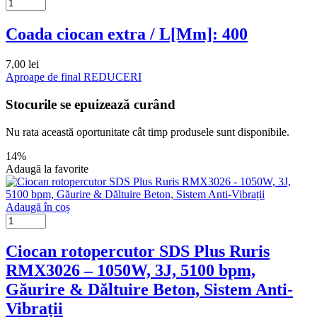
Coada ciocan extra / L[Mm]: 400
7,00
lei
Aproape de final
REDUCERI
Stocurile se epuizează curând
Nu rata această oportunitate cât timp produsele sunt disponibile.
14%
Adaugă la favorite
Adaugă în coș
Ciocan rotopercutor SDS Plus Ruris
RMX3026 – 1050W, 3J, 5100 bpm,
Găurire & Dăltuire Beton, Sistem Anti-
Vibrații