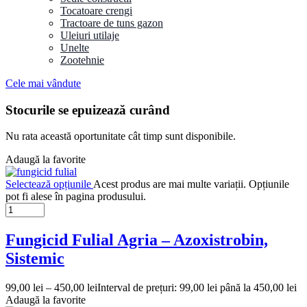
Tocatoare crengi
Tractoare de tuns gazon
Uleiuri utilaje
Unelte
Zootehnie
Cele mai vândute
Stocurile se epuizează curând
Nu rata această oportunitate cât timp sunt disponibile.
Adaugă la favorite
Selectează opțiunile
Acest produs are mai multe variații. Opțiunile
pot fi alese în pagina produsului.
Fungicid Fulial Agria – Azoxistrobin,
Sistemic
99,00
lei
–
450,00
lei
Interval de prețuri: 99,00 lei până la 450,00 lei
Adaugă la favorite