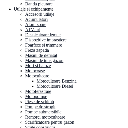
Banda picurare
Utilaje si echipamente
Accesorii utilaje
Acumulatori
Atomizoare
ATV-uri
Despicatoare lemne
Dispozitive imprastiere
Foarfece si trimmere
Freza zapada
Masini de defrisat
Masini de tuns gazon
Mori si batoze
Motocoase
Motocultoare
Motocultoare Benzina
Motocultoare Diesel
Motoferastraie
Motopompe
Piese de schimb
Pompe de stropit
Pompe submersibile
Remorci motocultoare
Scarificatoare pentru gazon
Scule constructii