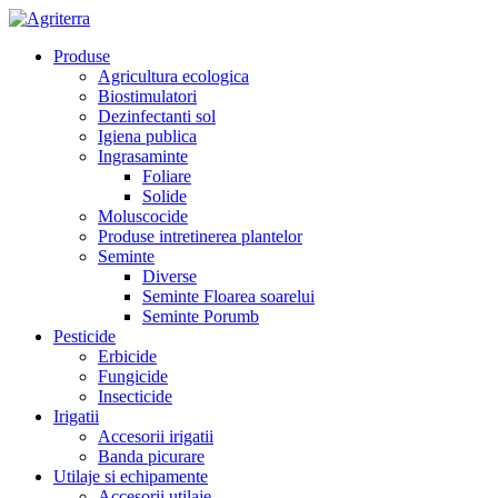
Produse
Agricultura ecologica
Biostimulatori
Dezinfectanti sol
Igiena publica
Ingrasaminte
Foliare
Solide
Moluscocide
Produse intretinerea plantelor
Seminte
Diverse
Seminte Floarea soarelui
Seminte Porumb
Pesticide
Erbicide
Fungicide
Insecticide
Irigatii
Accesorii irigatii
Banda picurare
Utilaje si echipamente
Accesorii utilaje