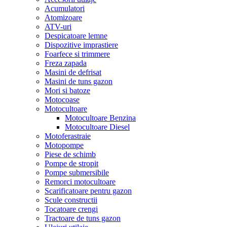
Acumulatori
Atomizoare
ATV-uri
Despicatoare lemne
Dispozitive imprastiere
Foarfece si trimmere
Freza zapada
Masini de defrisat
Masini de tuns gazon
Mori si batoze
Motocoase
Motocultoare
Motocultoare Benzina
Motocultoare Diesel
Motoferastraie
Motopompe
Piese de schimb
Pompe de stropit
Pompe submersibile
Remorci motocultoare
Scarificatoare pentru gazon
Scule constructii
Tocatoare crengi
Tractoare de tuns gazon