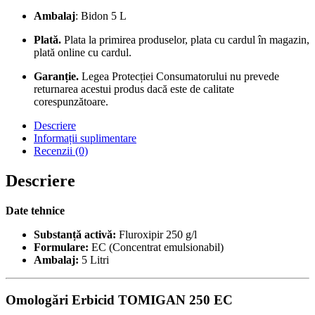
Ambalaj
: Bidon 5 L
Plată.
Plata la primirea produselor, plata cu cardul în magazin,
plată online cu cardul.
Garanție.
Legea Protecției Consumatorului nu prevede
returnarea acestui produs dacă este de calitate
corespunzătoare.
Descriere
Informații suplimentare
Recenzii (0)
Descriere
Date tehnice
Substanță activă:
Fluroxipir 250 g/l
Formulare:
EC (Concentrat emulsionabil)
Ambalaj:
5 Litri
Omologări Erbicid TOMIGAN 250 EC