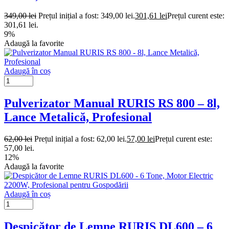
349,00
lei
Prețul inițial a fost: 349,00 lei.
301,61
lei
Prețul curent este:
301,61 lei.
9%
Adaugă la favorite
Adaugă în coș
Pulverizator Manual RURIS RS 800 – 8l,
Lance Metalică, Profesional
62,00
lei
Prețul inițial a fost: 62,00 lei.
57,00
lei
Prețul curent este:
57,00 lei.
12%
Adaugă la favorite
Adaugă în coș
Despicător de Lemne RURIS DL600 – 6