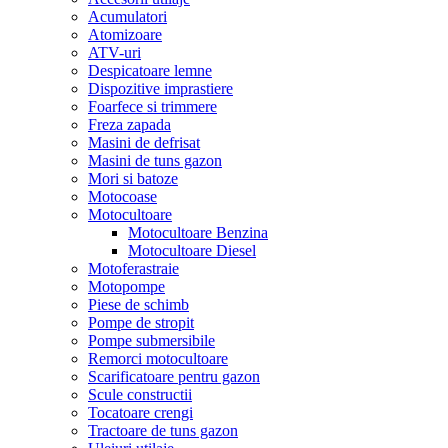
Acumulatori
Atomizoare
ATV-uri
Despicatoare lemne
Dispozitive imprastiere
Foarfece si trimmere
Freza zapada
Masini de defrisat
Masini de tuns gazon
Mori si batoze
Motocoase
Motocultoare
Motocultoare Benzina
Motocultoare Diesel
Motoferastraie
Motopompe
Piese de schimb
Pompe de stropit
Pompe submersibile
Remorci motocultoare
Scarificatoare pentru gazon
Scule constructii
Tocatoare crengi
Tractoare de tuns gazon