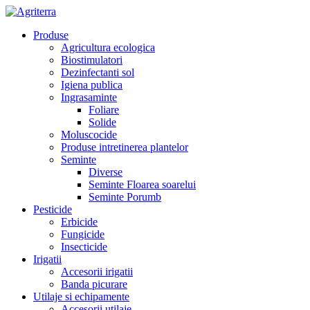
Produse
Agricultura ecologica
Biostimulatori
Dezinfectanti sol
Igiena publica
Ingrasaminte
Foliare
Solide
Moluscocide
Produse intretinerea plantelor
Seminte
Diverse
Seminte Floarea soarelui
Seminte Porumb
Pesticide
Erbicide
Fungicide
Insecticide
Irigatii
Accesorii irigatii
Banda picurare
Utilaje si echipamente
Accesorii utilaje