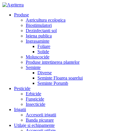
Produse
Agricultura ecologica
Biostimulatori
Dezinfectanti sol
Igiena publica
Ingrasaminte
Foliare
Solide
Moluscocide
Produse intretinerea plantelor
Seminte
Diverse
Seminte Floarea soarelui
Seminte Porumb
Pesticide
Erbicide
Fungicide
Insecticide
Irigatii
Accesorii irigatii
Banda picurare
Utilaje si echipamente
Accesorii utilaje