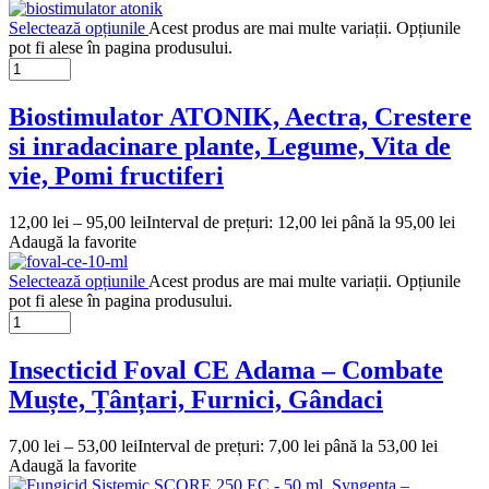
Selectează opțiunile
Acest produs are mai multe variații. Opțiunile
pot fi alese în pagina produsului.
Biostimulator ATONIK, Aectra, Crestere
si inradacinare plante, Legume, Vita de
vie, Pomi fructiferi
12,00
lei
–
95,00
lei
Interval de prețuri: 12,00 lei până la 95,00 lei
Adaugă la favorite
Selectează opțiunile
Acest produs are mai multe variații. Opțiunile
pot fi alese în pagina produsului.
Insecticid Foval CE Adama – Combate
Muște, Țânțari, Furnici, Gândaci
7,00
lei
–
53,00
lei
Interval de prețuri: 7,00 lei până la 53,00 lei
Adaugă la favorite