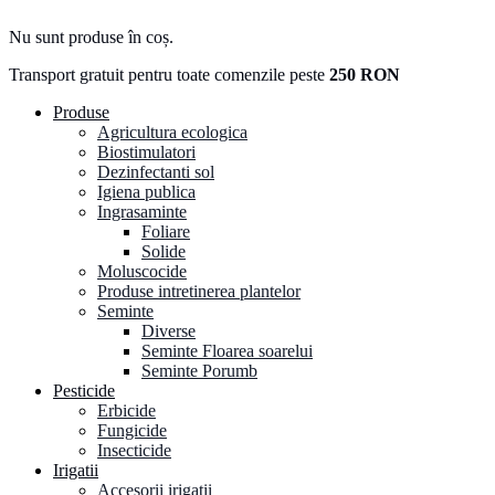
Nu sunt produse în coș.
Transport gratuit pentru toate comenzile peste
250 RON
Produse
Agricultura ecologica
Biostimulatori
Dezinfectanti sol
Igiena publica
Ingrasaminte
Foliare
Solide
Moluscocide
Produse intretinerea plantelor
Seminte
Diverse
Seminte Floarea soarelui
Seminte Porumb
Pesticide
Erbicide
Fungicide
Insecticide
Irigatii
Accesorii irigatii