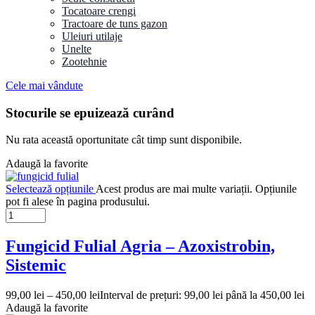
Tocatoare crengi
Tractoare de tuns gazon
Uleiuri utilaje
Unelte
Zootehnie
Cele mai vândute
Stocurile se epuizează curând
Nu rata această oportunitate cât timp sunt disponibile.
Adaugă la favorite
Selectează opțiunile
Acest produs are mai multe variații. Opțiunile
pot fi alese în pagina produsului.
Fungicid Fulial Agria – Azoxistrobin,
Sistemic
99,00
lei
–
450,00
lei
Interval de prețuri: 99,00 lei până la 450,00 lei
Adaugă la favorite