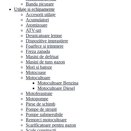
Banda picurare
Utilaje si echipamente
Accesorii utilaje
Acumulatori
Atomizoare
ATV-uri
Despicatoare lemne
Dispozitive imprastiere
Foarfece si trimmere
Freza zapada
Masini de defrisat
Masini de tuns gazon
Mori si batoze
Motocoase
Motocultoare
Motocultoare Benzina
Motocultoare Diesel
Motoferastraie
Motopompe
Piese de schimb
Pompe de stropit
Pompe submersibile
Remorci motocultoare
Scarificatoare pentru gazon
Scule constructii