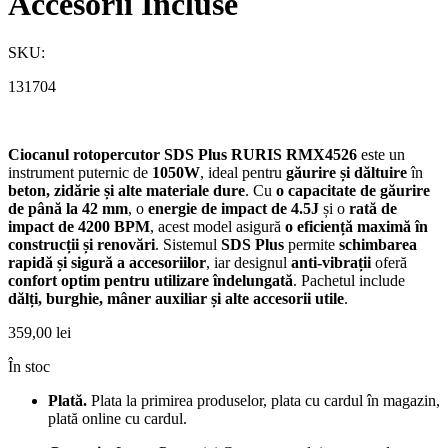
Accesorii Incluse
SKU:
131704
Ciocanul rotopercutor SDS Plus RURIS RMX4526
este un
instrument puternic de
1050W
, ideal pentru
găurire și dăltuire
în
beton, zidărie și alte materiale dure
. Cu
o capacitate de găurire
de până la 42 mm
, o
energie de impact de 4.5J
și o
rată de
impact de 4200 BPM
, acest model asigură
o eficiență maximă în
construcții și renovări
. Sistemul
SDS Plus
permite
schimbarea
rapidă și sigură a accesoriilor
, iar designul
anti-vibrații
oferă
confort optim pentru utilizare îndelungată
. Pachetul include
dălți, burghie, mâner auxiliar și alte accesorii utile
.
359,00
lei
În stoc
Plată.
Plata la primirea produselor, plata cu cardul în magazin,
plată online cu cardul.