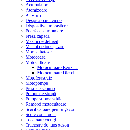
Acumulatori
Atomizoare
ATV-uri
Despicatoare lemne
Dispozitive imprastiere
Foarfece si trimmere
Freza zapada
Masini de defrisat
Masini de tuns gazon
Mori si batoze
Motocoase
Motocultoare
Motocultoare Benzina
Motocultoare Diesel
Motoferastraie
Motopompe
Piese de schimb
Pompe de stropit
Pompe submersibile
Remorci motocultoare
Scarificatoare pentru gazon
Scule constructii
Tocatoare crengi
Tractoare de tuns gazon