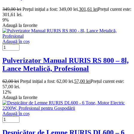
349,00
lei
Prețul inițial a fost: 349,00 lei.
301,61
lei
Prețul curent este:
301,61 lei.
9%
Adaugă la favorite
Adaugă în coș
Pulverizator Manual RURIS RS 800 – 8l,
Lance Metalică, Profesional
62,00
lei
Prețul inițial a fost: 62,00 lei.
57,00
lei
Prețul curent este:
57,00 lei.
12%
Adaugă la favorite
Adaugă în coș
Despicător de Lemne RURIS DL600 – 6