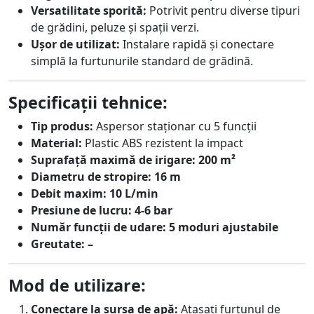
Versatilitate sporită:
Potrivit pentru diverse tipuri
de grădini, peluze și spații verzi.
Ușor de utilizat:
Instalare rapidă și conectare
simplă la furtunurile standard de grădină.
Specificații tehnice:
Tip produs:
Aspersor staționar cu 5 funcții
Material:
Plastic ABS rezistent la impact
Suprafață maximă de irigare:
200 m²
Diametru de stropire:
16 m
Debit maxim:
10 L/min
Presiune de lucru:
4-6 bar
Număr funcții de udare:
5 moduri ajustabile
Greutate:
–
Mod de utilizare:
Conectare la sursa de apă:
Atașați furtunul de