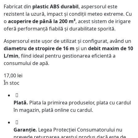
Fabricat din
plastic ABS durabil
, aspersorul este
rezistent la uzură, impact și condiții meteo extreme. Cu
o
acoperire de până la 200 m²
, acest sistem de irigare
oferă performanță fiabilă și durabilitate sporită.
Aspersorul este ușor de utilizat și configurat, având un
diametru de stropire de 16 m
și un
debit maxim de 10
L/min
, fiind ideal pentru gestionarea eficientă a
consumului de apă.
17,00
lei
În stoc
Plată.
Plata la primirea produselor, plata cu cardul
în magazin, plată online cu cardul.
Garanție.
Legea Protecției Consumatorului nu
prevede returnarea acestui produs dacă este de