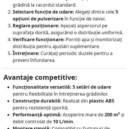
grădină la racordul standard.
Selectare funcție de udare:
Alegeți dintre cele
5
opțiuni de pulverizare
în funcție de nevoi.
Reglare poziționare:
Așezați aspersorul pe
suprafața dorită, asigurând o distribuție uniformă.
Verificare funcționare:
Porniți apa și monitorizați
distribuția pentru ajustări suplimentare.
Întreținere:
Curățați periodic duzele pentru a
preveni înfundarea.
Avantaje competitive:
Funcționalitate versatilă:
5 setări de udare
pentru flexibilitate în întreținerea grădinilor.
Construcție durabilă:
Realizat din
plastic ABS
pentru rezistență sporită.
Performanță optimă:
Acoperire mare de
200 m²
și
debit controlat de
10 L/min
.
Montare simplă:
Compatibil cu furtunuri de