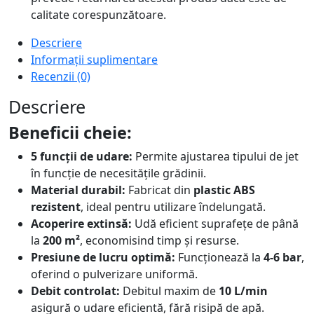
calitate corespunzătoare.
Descriere
Informații suplimentare
Recenzii (0)
Descriere
Beneficii cheie:
5 funcții de udare:
Permite ajustarea tipului de jet
în funcție de necesitățile grădinii.
Material durabil:
Fabricat din
plastic ABS
rezistent
, ideal pentru utilizare îndelungată.
Acoperire extinsă:
Udă eficient suprafețe de până
la
200 m²
, economisind timp și resurse.
Presiune de lucru optimă:
Funcționează la
4-6 bar
,
oferind o pulverizare uniformă.
Debit controlat:
Debitul maxim de
10 L/min
asigură o udare eficientă, fără risipă de apă.