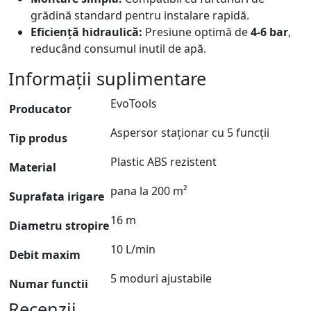
grădină standard pentru instalare rapidă.
Eficiență hidraulică:
Presiune optimă de
4-6 bar
,
reducând consumul inutil de apă.
Informații suplimentare
EvoTools
Producator
Aspersor staționar cu 5 funcții
Tip produs
Plastic ABS rezistent
Material
pana la 200 m²
Suprafata irigare
16 m
Diametru stropire
10 L/min
Debit maxim
5 moduri ajustabile
Numar functii
Recenzii