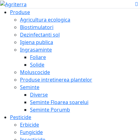
Produse
Agricultura ecologica
Biostimulatori
Dezinfectanti sol
Igiena publica
Ingrasaminte
Foliare
Solide
Moluscocide
Produse intretinerea plantelor
Seminte
Diverse
Seminte Floarea soarelui
Seminte Porumb
Pesticide
Erbicide
Fungicide
Insecticide