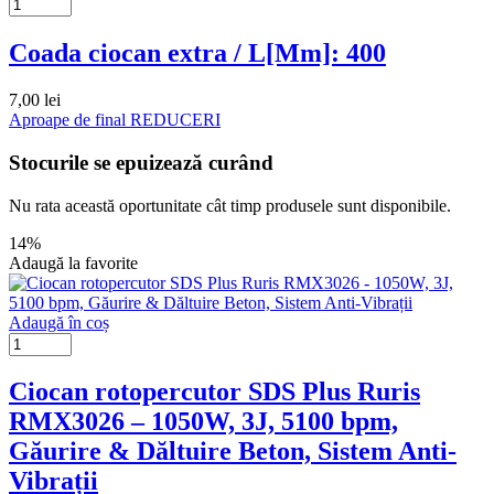
Coada ciocan extra / L[Mm]: 400
7,00
lei
Aproape de final
REDUCERI
Stocurile se epuizează curând
Nu rata această oportunitate cât timp produsele sunt disponibile.
14%
Adaugă la favorite
Adaugă în coș
Ciocan rotopercutor SDS Plus Ruris
RMX3026 – 1050W, 3J, 5100 bpm,
Găurire & Dăltuire Beton, Sistem Anti-
Vibrații