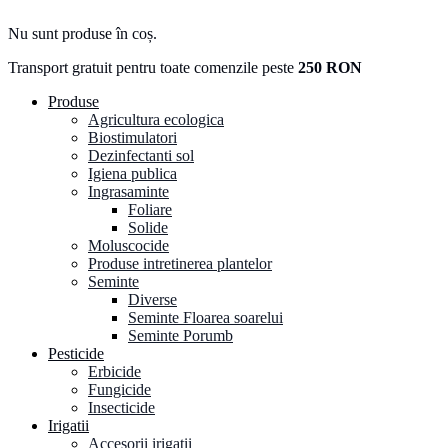
Nu sunt produse în coș.
Transport gratuit pentru toate comenzile peste
250 RON
Produse
Agricultura ecologica
Biostimulatori
Dezinfectanti sol
Igiena publica
Ingrasaminte
Foliare
Solide
Moluscocide
Produse intretinerea plantelor
Seminte
Diverse
Seminte Floarea soarelui
Seminte Porumb
Pesticide
Erbicide
Fungicide
Insecticide
Irigatii
Accesorii irigatii