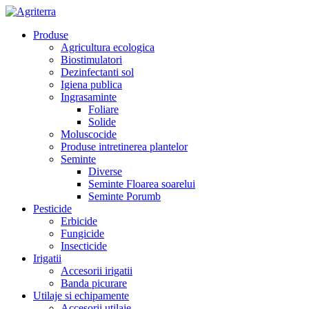
Produse
Agricultura ecologica
Biostimulatori
Dezinfectanti sol
Igiena publica
Ingrasaminte
Foliare
Solide
Moluscocide
Produse intretinerea plantelor
Seminte
Diverse
Seminte Floarea soarelui
Seminte Porumb
Pesticide
Erbicide
Fungicide
Insecticide
Irigatii
Accesorii irigatii
Banda picurare
Utilaje si echipamente
Accesorii utilaje