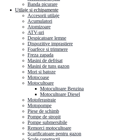
Banda picurare
Utilaje si echipamente
Accesorii utilaje
Acumulatori
Atomizoare
ATV-uri
Despicatoare lemne
Dispozitive imprastiere
Foarfece si trimmere
Freza zapada
Masini de defrisat
Masini de tuns gazon
Mori si batoze
Motocoase
Motocultoare
Motocultoare Benzina
Motocultoare Diesel
Motoferastraie
Motopompe
Piese de schimb
Pompe de stropit
Pompe submersibile
Remorci motocultoare
Scarificatoare pentru gazon
Scule constructii