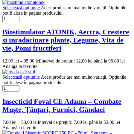
Selectează opțiunile
Acest produs are mai multe variații. Opțiunile
pot fi alese în pagina produsului.
Biostimulator ATONIK, Aectra, Crestere
si inradacinare plante, Legume, Vita de
vie, Pomi fructiferi
12,00
lei
–
95,00
lei
Interval de prețuri: 12,00 lei până la 95,00 lei
Adaugă la favorite
Selectează opțiunile
Acest produs are mai multe variații. Opțiunile
pot fi alese în pagina produsului.
Insecticid Foval CE Adama – Combate
Muște, Țânțari, Furnici, Gândaci
7,00
lei
–
53,00
lei
Interval de prețuri: 7,00 lei până la 53,00 lei
Adaugă la favorite