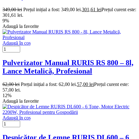
349,00
lei
Prețul inițial a fost: 349,00 lei.
301,61
lei
Prețul curent este:
301,61 lei.
9%
Adaugă la favorite
Adaugă în coș
Pulverizator Manual RURIS RS 800 – 8l,
Lance Metalică, Profesional
62,00
lei
Prețul inițial a fost: 62,00 lei.
57,00
lei
Prețul curent este:
57,00 lei.
12%
Adaugă la favorite
Adaugă în coș
Despicător de Lemne RURIS DL600 – 6