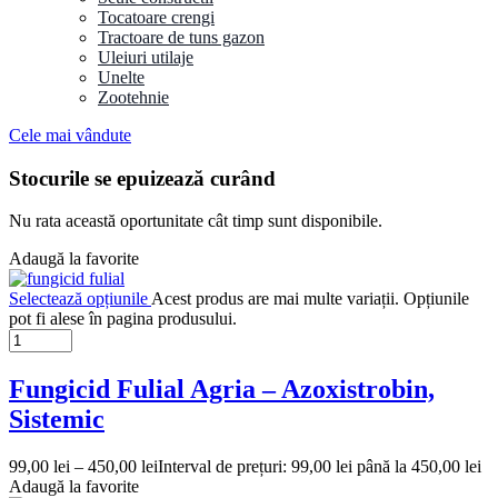
Tocatoare crengi
Tractoare de tuns gazon
Uleiuri utilaje
Unelte
Zootehnie
Cele mai vândute
Stocurile se epuizează curând
Nu rata această oportunitate cât timp sunt disponibile.
Adaugă la favorite
Selectează opțiunile
Acest produs are mai multe variații. Opțiunile
pot fi alese în pagina produsului.
Fungicid Fulial Agria – Azoxistrobin,
Sistemic
99,00
lei
–
450,00
lei
Interval de prețuri: 99,00 lei până la 450,00 lei
Adaugă la favorite