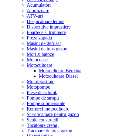
Acumulatori
Atomizoare
ATV-uri
Despicatoare lemne
Dispozitive imprastiere
Foarfece si trimmere
Freza zapada
Masini de defrisat
Masini de tuns gazon
Mori si batoze
Motocoase
Motocultoare
Motocultoare Benzina
Motocultoare Diesel
Motoferastraie
Motopompe
Piese de schimb
Pompe de stropit
Pompe submersibile
Remorci motocultoare
Scarificatoare pentru gazon
Scule constructii
Tocatoare crengi
Tractoare de tuns gazon