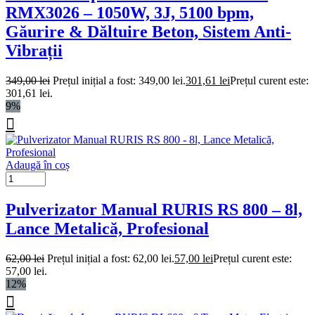
RMX3026 – 1050W, 3J, 5100 bpm,
Găurire & Dăltuire Beton, Sistem Anti-
Vibrații
349,00
lei
Prețul inițial a fost: 349,00 lei.
301,61
lei
Prețul curent este:
301,61 lei.
9%
Adaugă în coș
Pulverizator Manual RURIS RS 800 – 8l,
Lance Metalică, Profesional
62,00
lei
Prețul inițial a fost: 62,00 lei.
57,00
lei
Prețul curent este:
57,00 lei.
12%