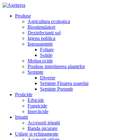
Produse
Agricultura ecologica
Biostimulatori
Dezinfectanti sol
Igiena publica
Ingrasaminte
Foliare
Solide
Moluscocide
Produse intretinerea plantelor
Seminte
Diverse
Seminte Floarea soarelui
Seminte Porumb
Pesticide
Erbicide
Fungicide
Insecticide
Irigatii
Accesorii irigatii
Banda picurare
Utilaje si echipamente
Accesorii utilaje