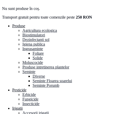
Nu sunt produse în coș.
Transport gratuit pentru toate comenzile peste
250 RON
Produse
Agricultura ecologica
Biostimulatori
Dezinfectanti sol
Igiena publica
Ingrasaminte
Foliare
Solide
Moluscocide
Produse intretinerea plantelor
Seminte
Diverse
Seminte Floarea soarelui
Seminte Porumb
Pesticide
Erbicide
Fungicide
Insecticide
Irigatii
Accesorii irigatii