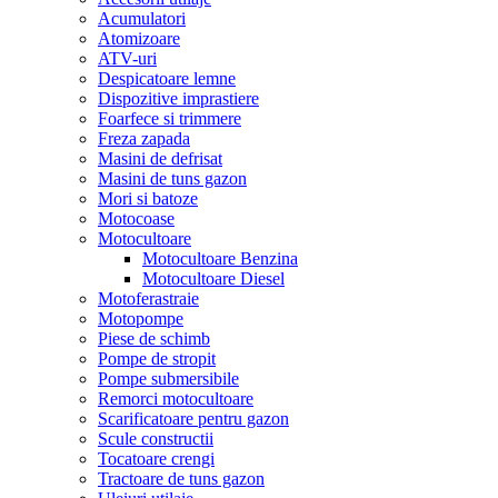
Acumulatori
Atomizoare
ATV-uri
Despicatoare lemne
Dispozitive imprastiere
Foarfece si trimmere
Freza zapada
Masini de defrisat
Masini de tuns gazon
Mori si batoze
Motocoase
Motocultoare
Motocultoare Benzina
Motocultoare Diesel
Motoferastraie
Motopompe
Piese de schimb
Pompe de stropit
Pompe submersibile
Remorci motocultoare
Scarificatoare pentru gazon
Scule constructii
Tocatoare crengi
Tractoare de tuns gazon