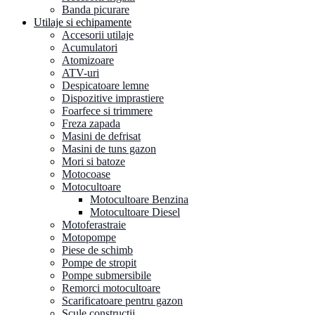
Banda picurare
Utilaje si echipamente
Accesorii utilaje
Acumulatori
Atomizoare
ATV-uri
Despicatoare lemne
Dispozitive imprastiere
Foarfece si trimmere
Freza zapada
Masini de defrisat
Masini de tuns gazon
Mori si batoze
Motocoase
Motocultoare
Motocultoare Benzina
Motocultoare Diesel
Motoferastraie
Motopompe
Piese de schimb
Pompe de stropit
Pompe submersibile
Remorci motocultoare
Scarificatoare pentru gazon
Scule constructii