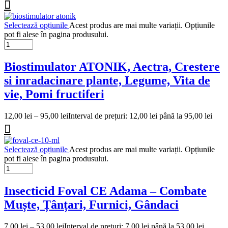
Selectează opțiunile
Acest produs are mai multe variații. Opțiunile
pot fi alese în pagina produsului.
Biostimulator ATONIK, Aectra, Crestere
si inradacinare plante, Legume, Vita de
vie, Pomi fructiferi
12,00
lei
–
95,00
lei
Interval de prețuri: 12,00 lei până la 95,00 lei
Selectează opțiunile
Acest produs are mai multe variații. Opțiunile
pot fi alese în pagina produsului.
Insecticid Foval CE Adama – Combate
Muște, Țânțari, Furnici, Gândaci
7,00
lei
–
53,00
lei
Interval de prețuri: 7,00 lei până la 53,00 lei