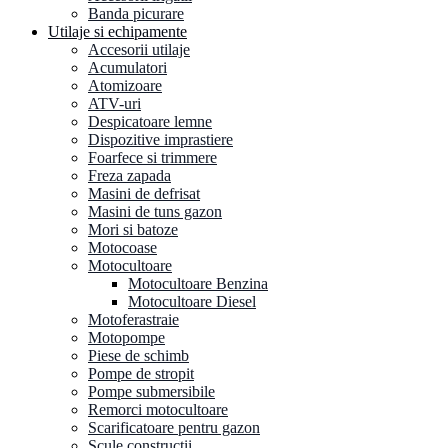
Banda picurare
Utilaje si echipamente
Accesorii utilaje
Acumulatori
Atomizoare
ATV-uri
Despicatoare lemne
Dispozitive imprastiere
Foarfece si trimmere
Freza zapada
Masini de defrisat
Masini de tuns gazon
Mori si batoze
Motocoase
Motocultoare
Motocultoare Benzina
Motocultoare Diesel
Motoferastraie
Motopompe
Piese de schimb
Pompe de stropit
Pompe submersibile
Remorci motocultoare
Scarificatoare pentru gazon
Scule constructii