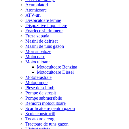
Acumulatori
Atomizoare
ATV-uri
Despicatoare lemne
Dispozitive imprastiere
Foarfece si trimmere
Freza zapada
Masini de defrisat
Masini de tuns gazon
Mori si batoze
Motocoase
Motocultoare
Motocultoare Benzina
Motocultoare Diesel
Motoferastraie
Motopompe
Piese de schimb
Pompe de stropit
Pompe submersibile
Remorci motocultoare
Scarificatoare pentru gazon
Scule constructii
Tocatoare crengi
Tractoare de tuns gazon