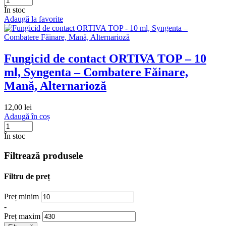
În stoc
Adaugă la favorite
Fungicid de contact ORTIVA TOP – 10
ml, Syngenta – Combatere Făinare,
Mană, Alternarioză
12,00
lei
Adaugă în coș
În stoc
Filtrează produsele
Filtru de preț
Preț minim
-
Preț maxim