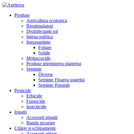
Produse
Agricultura ecologica
Biostimulatori
Dezinfectanti sol
Igiena publica
Ingrasaminte
Foliare
Solide
Moluscocide
Produse intretinerea plantelor
Seminte
Diverse
Seminte Floarea soarelui
Seminte Porumb
Pesticide
Erbicide
Fungicide
Insecticide
Irigatii
Accesorii irigatii
Banda picurare
Utilaje si echipamente
Accesorii utilaje