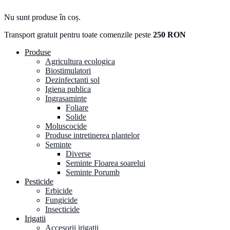
Nu sunt produse în coș.
Transport gratuit pentru toate comenzile peste
250 RON
Produse
Agricultura ecologica
Biostimulatori
Dezinfectanti sol
Igiena publica
Ingrasaminte
Foliare
Solide
Moluscocide
Produse intretinerea plantelor
Seminte
Diverse
Seminte Floarea soarelui
Seminte Porumb
Pesticide
Erbicide
Fungicide
Insecticide
Irigatii
Accesorii irigatii