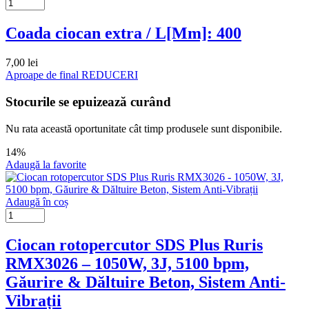
Coada ciocan extra / L[Mm]: 400
7,00
lei
Aproape de final
REDUCERI
Stocurile se epuizează curând
Nu rata această oportunitate cât timp produsele sunt disponibile.
14%
Adaugă la favorite
Adaugă în coș
Ciocan rotopercutor SDS Plus Ruris
RMX3026 – 1050W, 3J, 5100 bpm,
Găurire & Dăltuire Beton, Sistem Anti-
Vibrații