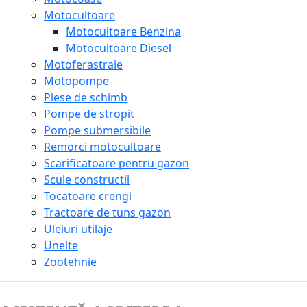
Motocultoare
Motocultoare Benzina
Motocultoare Diesel
Motoferastraie
Motopompe
Piese de schimb
Pompe de stropit
Pompe submersibile
Remorci motocultoare
Scarificatoare pentru gazon
Scule constructii
Tocatoare crengi
Tractoare de tuns gazon
Uleiuri utilaje
Unelte
Zootehnie