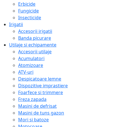
Erbicide
Fungicide
Insecticide
Irigatii
Accesorii irigatii
Banda picurare
Utilaje si echipamente
Accesorii utilaje
Acumulatori
Atomizoare
ATV-uri
Despicatoare lemne
Dispozitive imprastiere
Foarfece si trimmere
Freza zapada
Masini de defrisat
Masini de tuns gazon
Mori si batoze
Motocoase