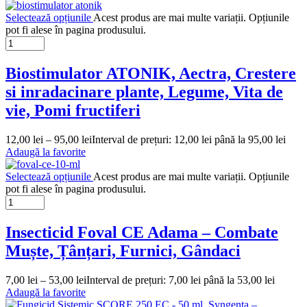
Selectează opțiunile
Acest produs are mai multe variații. Opțiunile
pot fi alese în pagina produsului.
Biostimulator ATONIK, Aectra, Crestere
si inradacinare plante, Legume, Vita de
vie, Pomi fructiferi
12,00
lei
–
95,00
lei
Interval de prețuri: 12,00 lei până la 95,00 lei
Adaugă la favorite
Selectează opțiunile
Acest produs are mai multe variații. Opțiunile
pot fi alese în pagina produsului.
Insecticid Foval CE Adama – Combate
Muște, Țânțari, Furnici, Gândaci
7,00
lei
–
53,00
lei
Interval de prețuri: 7,00 lei până la 53,00 lei
Adaugă la favorite