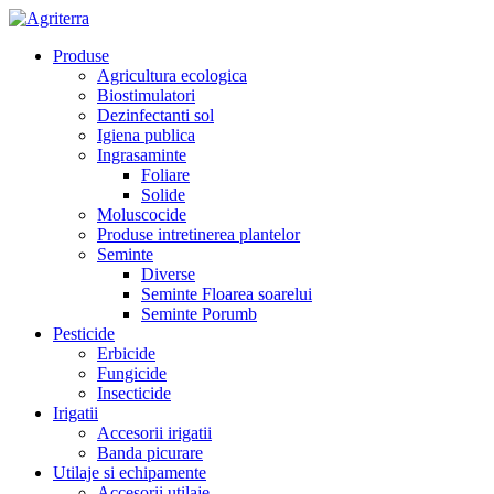
Produse
Agricultura ecologica
Biostimulatori
Dezinfectanti sol
Igiena publica
Ingrasaminte
Foliare
Solide
Moluscocide
Produse intretinerea plantelor
Seminte
Diverse
Seminte Floarea soarelui
Seminte Porumb
Pesticide
Erbicide
Fungicide
Insecticide
Irigatii
Accesorii irigatii
Banda picurare
Utilaje si echipamente
Accesorii utilaje