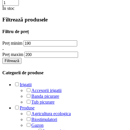
În stoc
Filtrează produsele
Filtru de preț
Preț minim
-
Preț maxim
Filtrează
Categorii de produse
Irigatii
Accesorii irigatii
Banda picurare
Tub picurare
Produse
Agricultura ecologica
Biostimulatori
Gazon