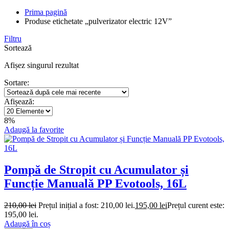
Prima pagină
Produse etichetate „pulverizator electric 12V”
Filtru
Sortează
Afișez singurul rezultat
Sortare:
Afișează:
8%
Adaugă la favorite
Pompă de Stropit cu Acumulator și
Funcție Manuală PP Evotools, 16L
210,00
lei
Prețul inițial a fost: 210,00 lei.
195,00
lei
Prețul curent este:
195,00 lei.
Adaugă în coș