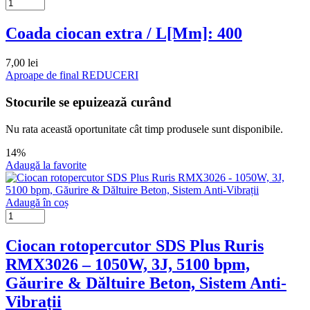
Coada ciocan extra / L[Mm]: 400
7,00
lei
Aproape de final
REDUCERI
Stocurile se epuizează curând
Nu rata această oportunitate cât timp produsele sunt disponibile.
14%
Adaugă la favorite
Adaugă în coș
Ciocan rotopercutor SDS Plus Ruris
RMX3026 – 1050W, 3J, 5100 bpm,
Găurire & Dăltuire Beton, Sistem Anti-
Vibrații