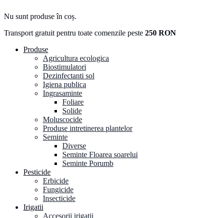
Nu sunt produse în coș.
Transport gratuit pentru toate comenzile peste
250 RON
Produse
Agricultura ecologica
Biostimulatori
Dezinfectanti sol
Igiena publica
Ingrasaminte
Foliare
Solide
Moluscocide
Produse intretinerea plantelor
Seminte
Diverse
Seminte Floarea soarelui
Seminte Porumb
Pesticide
Erbicide
Fungicide
Insecticide
Irigatii
Accesorii irigatii