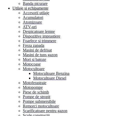
Banda picurare
Utilaje si echipamente
Accesorii utilaje
Acumulatori
Atomizoare
ATV-uri
Despicatoare lemne
Dispozitive imprastiere
Foarfece si trimmere
Freza zapada
Masini de defrisat
Masini de tuns gazon
Mori si batoze
Motocoase
Motocultoare
Motocultoare Benzina
Motocultoare Diesel
Motoferastraie
Motopompe
Piese de schimb
Pompe de stropit
Pompe submersibile
Remorci motocultoare
Scarificatoare pentru gazon
Scule constructii