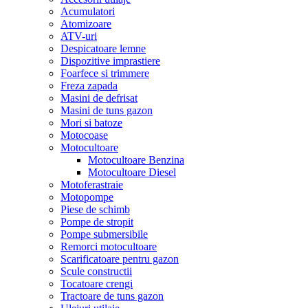
Acumulatori
Atomizoare
ATV-uri
Despicatoare lemne
Dispozitive imprastiere
Foarfece si trimmere
Freza zapada
Masini de defrisat
Masini de tuns gazon
Mori si batoze
Motocoase
Motocultoare
Motocultoare Benzina
Motocultoare Diesel
Motoferastraie
Motopompe
Piese de schimb
Pompe de stropit
Pompe submersibile
Remorci motocultoare
Scarificatoare pentru gazon
Scule constructii
Tocatoare crengi
Tractoare de tuns gazon