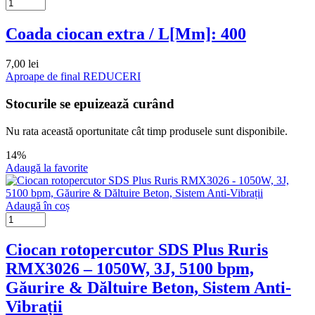
Coada ciocan extra / L[Mm]: 400
7,00
lei
Aproape de final
REDUCERI
Stocurile se epuizează curând
Nu rata această oportunitate cât timp produsele sunt disponibile.
14%
Adaugă la favorite
Adaugă în coș
Ciocan rotopercutor SDS Plus Ruris
RMX3026 – 1050W, 3J, 5100 bpm,
Găurire & Dăltuire Beton, Sistem Anti-
Vibrații