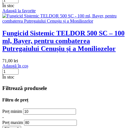
În stoc
Adaugă la favorite
Fungicid Sistemic TELDOR 500 SC – 100
ml, Bayer, pentru combaterea
Putregaiului Cenușiu și a Moniliozelor
71,00
lei
Adaugă în coș
În stoc
Filtrează produsele
Filtru de preț
Preț minim
-
Preț maxim