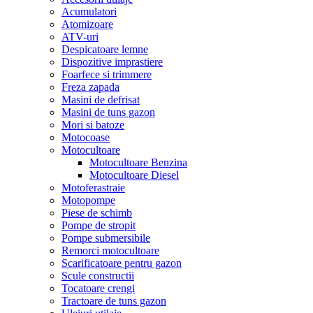
Acumulatori
Atomizoare
ATV-uri
Despicatoare lemne
Dispozitive imprastiere
Foarfece si trimmere
Freza zapada
Masini de defrisat
Masini de tuns gazon
Mori si batoze
Motocoase
Motocultoare
Motocultoare Benzina
Motocultoare Diesel
Motoferastraie
Motopompe
Piese de schimb
Pompe de stropit
Pompe submersibile
Remorci motocultoare
Scarificatoare pentru gazon
Scule constructii
Tocatoare crengi
Tractoare de tuns gazon