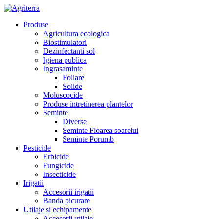
Produse
Agricultura ecologica
Biostimulatori
Dezinfectanti sol
Igiena publica
Ingrasaminte
Foliare
Solide
Moluscocide
Produse intretinerea plantelor
Seminte
Diverse
Seminte Floarea soarelui
Seminte Porumb
Pesticide
Erbicide
Fungicide
Insecticide
Irigatii
Accesorii irigatii
Banda picurare
Utilaje si echipamente
Accesorii utilaje