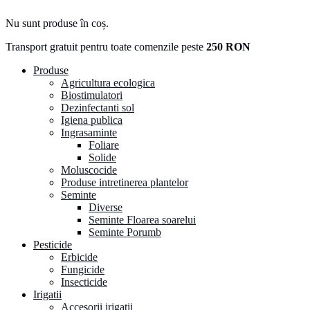
Nu sunt produse în coș.
Transport gratuit pentru toate comenzile peste
250 RON
Produse
Agricultura ecologica
Biostimulatori
Dezinfectanti sol
Igiena publica
Ingrasaminte
Foliare
Solide
Moluscocide
Produse intretinerea plantelor
Seminte
Diverse
Seminte Floarea soarelui
Seminte Porumb
Pesticide
Erbicide
Fungicide
Insecticide
Irigatii
Accesorii irigatii