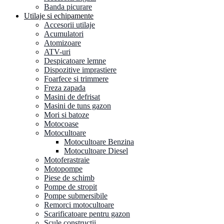
Banda picurare
Utilaje si echipamente
Accesorii utilaje
Acumulatori
Atomizoare
ATV-uri
Despicatoare lemne
Dispozitive imprastiere
Foarfece si trimmere
Freza zapada
Masini de defrisat
Masini de tuns gazon
Mori si batoze
Motocoase
Motocultoare
Motocultoare Benzina
Motocultoare Diesel
Motoferastraie
Motopompe
Piese de schimb
Pompe de stropit
Pompe submersibile
Remorci motocultoare
Scarificatoare pentru gazon
Scule constructii