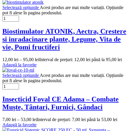
Selectează opțiunile
Acest produs are mai multe variații. Opțiunile
pot fi alese în pagina produsului.
Biostimulator ATONIK, Aectra, Crestere
si inradacinare plante, Legume, Vita de
vie, Pomi fructiferi
12,00
lei
–
95,00
lei
Interval de prețuri: 12,00 lei până la 95,00 lei
Adaugă la favorite
Selectează opțiunile
Acest produs are mai multe variații. Opțiunile
pot fi alese în pagina produsului.
Insecticid Foval CE Adama – Combate
Muște, Țânțari, Furnici, Gândaci
7,00
lei
–
53,00
lei
Interval de prețuri: 7,00 lei până la 53,00 lei
Adaugă la favorite