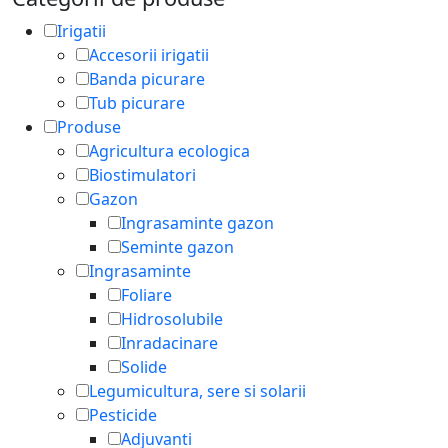
Irigatii
Accesorii irigatii
Banda picurare
Tub picurare
Produse
Agricultura ecologica
Biostimulatori
Gazon
Ingrasaminte gazon
Seminte gazon
Ingrasaminte
Foliare
Hidrosolubile
Inradacinare
Solide
Legumicultura, sere si solarii
Pesticide
Adjuvanti