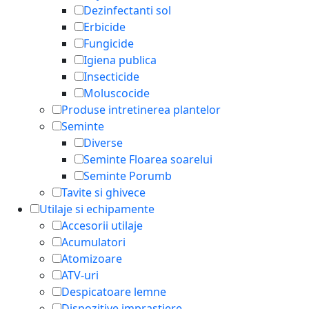
Dezinfectanti sol
Erbicide
Fungicide
Igiena publica
Insecticide
Moluscocide
Produse intretinerea plantelor
Seminte
Diverse
Seminte Floarea soarelui
Seminte Porumb
Tavite si ghivece
Utilaje si echipamente
Accesorii utilaje
Acumulatori
Atomizoare
ATV-uri
Despicatoare lemne
Dispozitive imprastiere