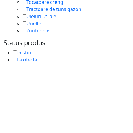
Tocatoare crengi
Tractoare de tuns gazon
Uleiuri utilaje
Unelte
Zootehnie
Status produs
În stoc
La ofertă