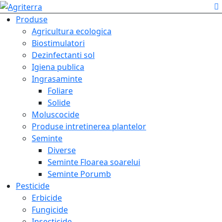
Produse
Agricultura ecologica
Biostimulatori
Dezinfectanti sol
Igiena publica
Ingrasaminte
Foliare
Solide
Moluscocide
Produse intretinerea plantelor
Seminte
Diverse
Seminte Floarea soarelui
Seminte Porumb
Pesticide
Erbicide
Fungicide
Insecticide