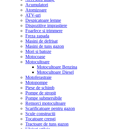
Acumulatori
Atomizoare
ATV-uri
Despicatoare lemne
Dispozitive imprastiere
Foarfece si trimmere
Freza zapada
Masini de defrisat
Masini de tuns gazon
Mori si batoze
Motocoase
Motocultoare
Motocultoare Benzina
Motocultoare Diesel
Motoferastraie
Motopompe
Piese de schimb
Pompe de stropit
Pompe submersibile
Remorci motocultoare
Scarificatoare pentru gazon
Scule constructii
Tocatoare crengi
Tractoare de tuns gazon