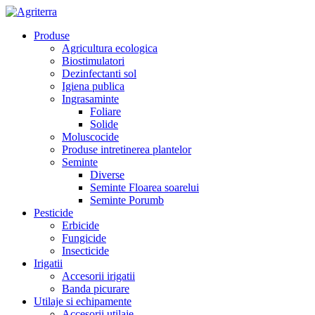
Produse
Agricultura ecologica
Biostimulatori
Dezinfectanti sol
Igiena publica
Ingrasaminte
Foliare
Solide
Moluscocide
Produse intretinerea plantelor
Seminte
Diverse
Seminte Floarea soarelui
Seminte Porumb
Pesticide
Erbicide
Fungicide
Insecticide
Irigatii
Accesorii irigatii
Banda picurare
Utilaje si echipamente
Accesorii utilaje