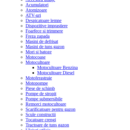
Acumulatori
Atomizoare
ATV-uri
Despicatoare lemne
Dispozitive imprastiere
Foarfece si trimmere
Freza zapada
Masini de defrisat
Masini de tuns gazon
Mori si batoze
Motocoase
Motocultoare
Motocultoare Benzina
Motocultoare Diesel
Motoferastraie
Motopompe
Piese de schimb
Pompe de stropit
Pompe submersibile
Remorci motocultoare
Scarificatoare pentru gazon
Scule constructii
Tocatoare crengi
Tractoare de tuns gazon