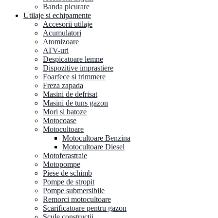
Banda picurare
Utilaje si echipamente
Accesorii utilaje
Acumulatori
Atomizoare
ATV-uri
Despicatoare lemne
Dispozitive imprastiere
Foarfece si trimmere
Freza zapada
Masini de defrisat
Masini de tuns gazon
Mori si batoze
Motocoase
Motocultoare
Motocultoare Benzina
Motocultoare Diesel
Motoferastraie
Motopompe
Piese de schimb
Pompe de stropit
Pompe submersibile
Remorci motocultoare
Scarificatoare pentru gazon
Scule constructii