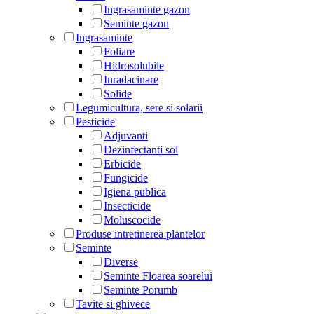
Ingrasaminte gazon
Seminte gazon
Ingrasaminte
Foliare
Hidrosolubile
Inradacinare
Solide
Legumicultura, sere si solarii
Pesticide
Adjuvanti
Dezinfectanti sol
Erbicide
Fungicide
Igiena publica
Insecticide
Moluscocide
Produse intretinerea plantelor
Seminte
Diverse
Seminte Floarea soarelui
Seminte Porumb
Tavite si ghivece