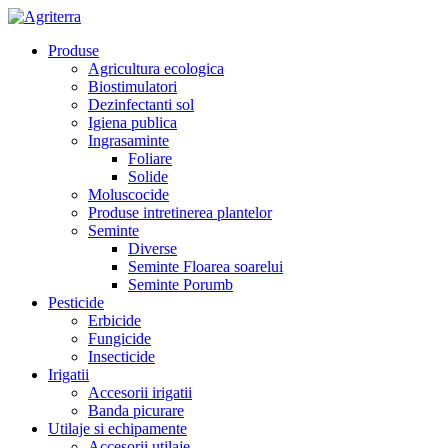
Produse
Agricultura ecologica
Biostimulatori
Dezinfectanti sol
Igiena publica
Ingrasaminte
Foliare
Solide
Moluscocide
Produse intretinerea plantelor
Seminte
Diverse
Seminte Floarea soarelui
Seminte Porumb
Pesticide
Erbicide
Fungicide
Insecticide
Irigatii
Accesorii irigatii
Banda picurare
Utilaje si echipamente
Accesorii utilaje