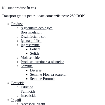
Nu sunt produse în coș.
Transport gratuit pentru toate comenzile peste
250 RON
Produse
Agricultura ecologica
Biostimulatori
Dezinfectanti sol
Igiena publica
Ingrasaminte
Foliare
Solide
Moluscocide
Produse intretinerea plantelor
Seminte
Diverse
Seminte Floarea soarelui
Seminte Porumb
Pesticide
Erbicide
Fungicide
Insecticide
Irigatii
Accesorii irigatii