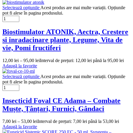
Selectează opțiunile
Acest produs are mai multe variații. Opțiunile
pot fi alese în pagina produsului.
Biostimulator ATONIK, Aectra, Crestere
si inradacinare plante, Legume, Vita de
vie, Pomi fructiferi
12,00
lei
–
95,00
lei
Interval de prețuri: 12,00 lei până la 95,00 lei
Adaugă la favorite
Selectează opțiunile
Acest produs are mai multe variații. Opțiunile
pot fi alese în pagina produsului.
Insecticid Foval CE Adama – Combate
Muște, Țânțari, Furnici, Gândaci
7,00
lei
–
53,00
lei
Interval de prețuri: 7,00 lei până la 53,00 lei
Adaugă la favorite