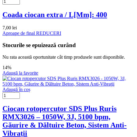
Coada ciocan extra / L[Mm]: 400
7,00
lei
Aproape de final
REDUCERI
Stocurile se epuizează curând
Nu rata această oportunitate cât timp produsele sunt disponibile.
14%
Adaugă la favorite
Adaugă în coș
Ciocan rotopercutor SDS Plus Ruris
RMX3026 – 1050W, 3J, 5100 bpm,
Găurire & Dăltuire Beton, Sistem Anti-
Vibrații