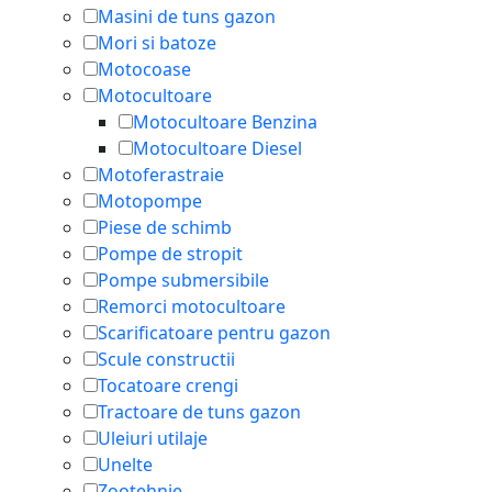
Masini de tuns gazon
Mori si batoze
Motocoase
Motocultoare
Motocultoare Benzina
Motocultoare Diesel
Motoferastraie
Motopompe
Piese de schimb
Pompe de stropit
Pompe submersibile
Remorci motocultoare
Scarificatoare pentru gazon
Scule constructii
Tocatoare crengi
Tractoare de tuns gazon
Uleiuri utilaje
Unelte
Zootehnie