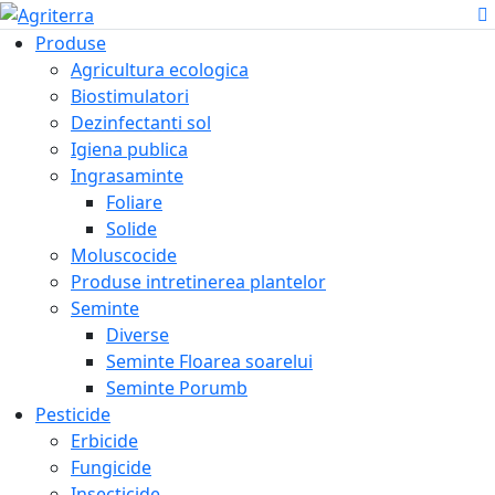
Produse
Agricultura ecologica
Biostimulatori
Dezinfectanti sol
Igiena publica
Ingrasaminte
Foliare
Solide
Moluscocide
Produse intretinerea plantelor
Seminte
Diverse
Seminte Floarea soarelui
Seminte Porumb
Pesticide
Erbicide
Fungicide
Insecticide