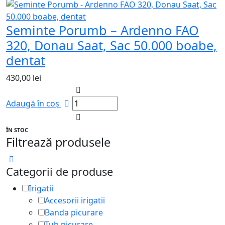
Seminte Porumb – Ardenno FAO
320, Donau Saat, Sac 50.000 boabe,
dentat
430,00
lei
Adaugă în coș
ÎN STOC
Filtrează produsele
Categorii de produse
Irigatii
Accesorii irigatii
Banda picurare
Tub picurare