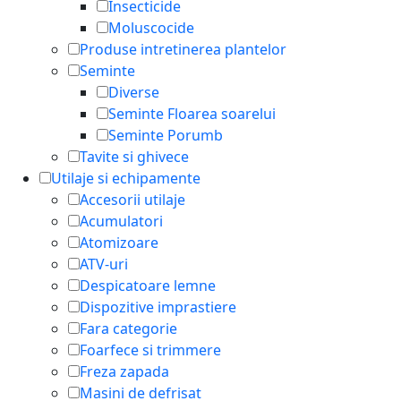
Insecticide
Moluscocide
Produse intretinerea plantelor
Seminte
Diverse
Seminte Floarea soarelui
Seminte Porumb
Tavite si ghivece
Utilaje si echipamente
Accesorii utilaje
Acumulatori
Atomizoare
ATV-uri
Despicatoare lemne
Dispozitive imprastiere
Fara categorie
Foarfece si trimmere
Freza zapada
Masini de defrisat