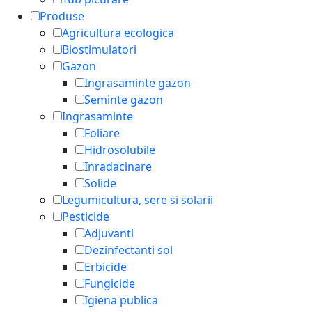
Produse
Agricultura ecologica
Biostimulatori
Gazon
Ingrasaminte gazon
Seminte gazon
Ingrasaminte
Foliare
Hidrosolubile
Inradacinare
Solide
Legumicultura, sere si solarii
Pesticide
Adjuvanti
Dezinfectanti sol
Erbicide
Fungicide
Igiena publica