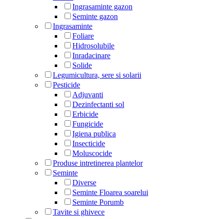
Ingrasaminte gazon
Seminte gazon
Ingrasaminte
Foliare
Hidrosolubile
Inradacinare
Solide
Legumicultura, sere si solarii
Pesticide
Adjuvanti
Dezinfectanti sol
Erbicide
Fungicide
Igiena publica
Insecticide
Moluscocide
Produse intretinerea plantelor
Seminte
Diverse
Seminte Floarea soarelui
Seminte Porumb
Tavite si ghivece