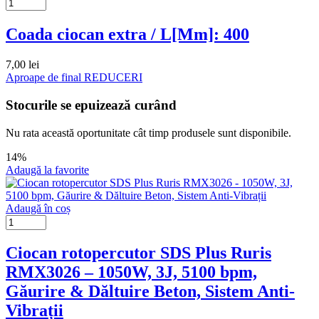
Coada ciocan extra / L[Mm]: 400
7,00
lei
Aproape de final
REDUCERI
Stocurile se epuizează curând
Nu rata această oportunitate cât timp produsele sunt disponibile.
14%
Adaugă la favorite
Adaugă în coș
Ciocan rotopercutor SDS Plus Ruris
RMX3026 – 1050W, 3J, 5100 bpm,
Găurire & Dăltuire Beton, Sistem Anti-
Vibrații