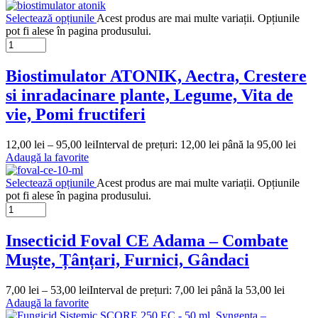
Selectează opțiunile
Acest produs are mai multe variații. Opțiunile
pot fi alese în pagina produsului.
Biostimulator ATONIK, Aectra, Crestere
si inradacinare plante, Legume, Vita de
vie, Pomi fructiferi
12,00
lei
–
95,00
lei
Interval de prețuri: 12,00 lei până la 95,00 lei
Adaugă la favorite
Selectează opțiunile
Acest produs are mai multe variații. Opțiunile
pot fi alese în pagina produsului.
Insecticid Foval CE Adama – Combate
Muște, Țânțari, Furnici, Gândaci
7,00
lei
–
53,00
lei
Interval de prețuri: 7,00 lei până la 53,00 lei
Adaugă la favorite