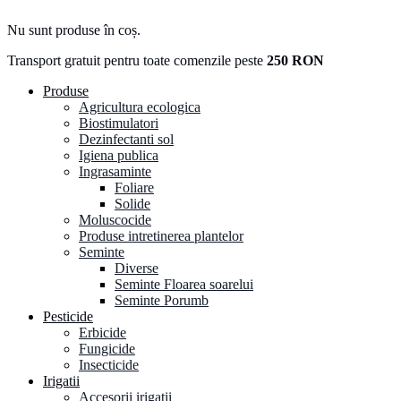
Nu sunt produse în coș.
Transport gratuit pentru toate comenzile peste
250 RON
Produse
Agricultura ecologica
Biostimulatori
Dezinfectanti sol
Igiena publica
Ingrasaminte
Foliare
Solide
Moluscocide
Produse intretinerea plantelor
Seminte
Diverse
Seminte Floarea soarelui
Seminte Porumb
Pesticide
Erbicide
Fungicide
Insecticide
Irigatii
Accesorii irigatii