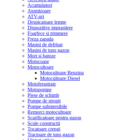
Acumulatori
Atomizoare
ATV-uri
Despicatoare lemne
Dispozitive imprastiere
Foarfece si trimmere
Freza zapada
Masini de defrisat
Masini de tuns gazon
Mori si batoze
Motocoase
Motocultoare
Motocultoare Benzina
Motocultoare Diesel
Motoferastraie
Motopompe
Piese de schimb
Pompe de stropit
Pompe submersibile
Remorci motocultoare
Scarificatoare pentru gazon
Scule constructii
Tocatoare crengi
Tractoare de tuns gazon