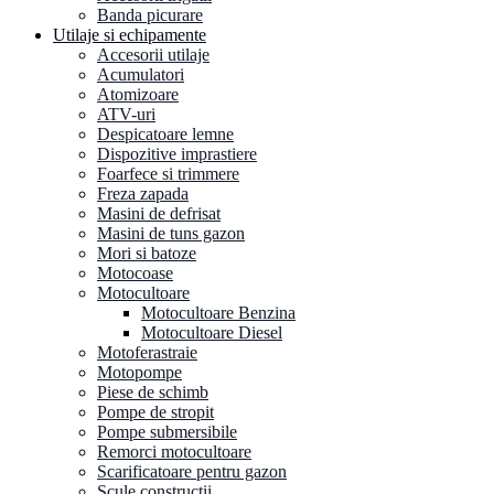
Banda picurare
Utilaje si echipamente
Accesorii utilaje
Acumulatori
Atomizoare
ATV-uri
Despicatoare lemne
Dispozitive imprastiere
Foarfece si trimmere
Freza zapada
Masini de defrisat
Masini de tuns gazon
Mori si batoze
Motocoase
Motocultoare
Motocultoare Benzina
Motocultoare Diesel
Motoferastraie
Motopompe
Piese de schimb
Pompe de stropit
Pompe submersibile
Remorci motocultoare
Scarificatoare pentru gazon
Scule constructii