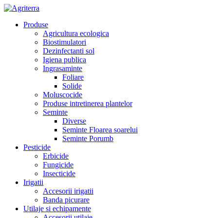
Produse
Agricultura ecologica
Biostimulatori
Dezinfectanti sol
Igiena publica
Ingrasaminte
Foliare
Solide
Moluscocide
Produse intretinerea plantelor
Seminte
Diverse
Seminte Floarea soarelui
Seminte Porumb
Pesticide
Erbicide
Fungicide
Insecticide
Irigatii
Accesorii irigatii
Banda picurare
Utilaje si echipamente
Accesorii utilaje