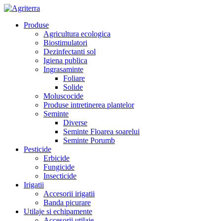
Produse
Agricultura ecologica
Biostimulatori
Dezinfectanti sol
Igiena publica
Ingrasaminte
Foliare
Solide
Moluscocide
Produse intretinerea plantelor
Seminte
Diverse
Seminte Floarea soarelui
Seminte Porumb
Pesticide
Erbicide
Fungicide
Insecticide
Irigatii
Accesorii irigatii
Banda picurare
Utilaje si echipamente
Accesorii utilaje