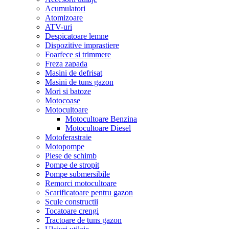
Acumulatori
Atomizoare
ATV-uri
Despicatoare lemne
Dispozitive imprastiere
Foarfece si trimmere
Freza zapada
Masini de defrisat
Masini de tuns gazon
Mori si batoze
Motocoase
Motocultoare
Motocultoare Benzina
Motocultoare Diesel
Motoferastraie
Motopompe
Piese de schimb
Pompe de stropit
Pompe submersibile
Remorci motocultoare
Scarificatoare pentru gazon
Scule constructii
Tocatoare crengi
Tractoare de tuns gazon