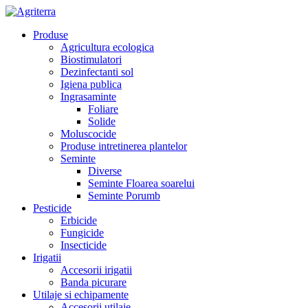
Produse
Agricultura ecologica
Biostimulatori
Dezinfectanti sol
Igiena publica
Ingrasaminte
Foliare
Solide
Moluscocide
Produse intretinerea plantelor
Seminte
Diverse
Seminte Floarea soarelui
Seminte Porumb
Pesticide
Erbicide
Fungicide
Insecticide
Irigatii
Accesorii irigatii
Banda picurare
Utilaje si echipamente
Accesorii utilaje