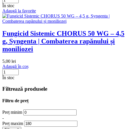
În stoc
Adaugă la favorite
Fungicid Sistemic CHORUS 50 WG – 4,5
g, Syngenta | Combaterea rapănului și
moniliozei
5,00
lei
Adaugă în coș
În stoc
Filtrează produsele
Filtru de preț
Preț minim
-
Preț maxim