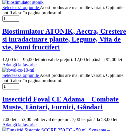
Selectează opțiunile
Acest produs are mai multe variații. Opțiunile
pot fi alese în pagina produsului.
Biostimulator ATONIK, Aectra, Crestere
si inradacinare plante, Legume, Vita de
vie, Pomi fructiferi
12,00
lei
–
95,00
lei
Interval de prețuri: 12,00 lei până la 95,00 lei
Adaugă la favorite
Selectează opțiunile
Acest produs are mai multe variații. Opțiunile
pot fi alese în pagina produsului.
Insecticid Foval CE Adama – Combate
Muște, Țânțari, Furnici, Gândaci
7,00
lei
–
53,00
lei
Interval de prețuri: 7,00 lei până la 53,00 lei
Adaugă la favorite