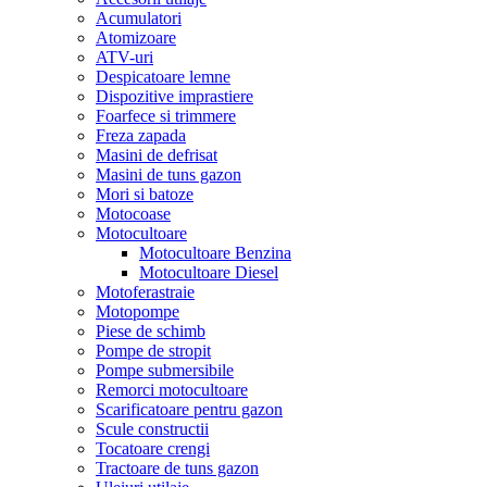
Acumulatori
Atomizoare
ATV-uri
Despicatoare lemne
Dispozitive imprastiere
Foarfece si trimmere
Freza zapada
Masini de defrisat
Masini de tuns gazon
Mori si batoze
Motocoase
Motocultoare
Motocultoare Benzina
Motocultoare Diesel
Motoferastraie
Motopompe
Piese de schimb
Pompe de stropit
Pompe submersibile
Remorci motocultoare
Scarificatoare pentru gazon
Scule constructii
Tocatoare crengi
Tractoare de tuns gazon