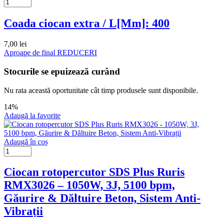
Coada ciocan extra / L[Mm]: 400
7,00
lei
Aproape de final
REDUCERI
Stocurile se epuizează curând
Nu rata această oportunitate cât timp produsele sunt disponibile.
14%
Adaugă la favorite
Adaugă în coș
Ciocan rotopercutor SDS Plus Ruris
RMX3026 – 1050W, 3J, 5100 bpm,
Găurire & Dăltuire Beton, Sistem Anti-
Vibrații