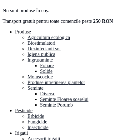
Nu sunt produse în coș.
Transport gratuit pentru toate comenzile peste
250 RON
Produse
Agricultura ecologica
Biostimulatori
Dezinfectanti sol
Igiena publica
Ingrasaminte
Foliare
Solide
Moluscocide
Produse intretinerea plantelor
Seminte
Diverse
Seminte Floarea soarelui
Seminte Porumb
Pesticide
Erbicide
Fungicide
Insecticide
Irigatii
Accesorii irigatii