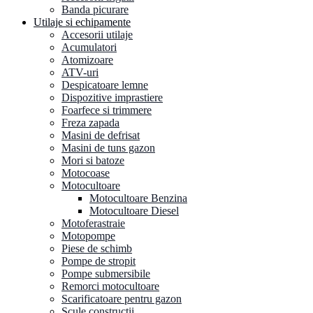
Banda picurare
Utilaje si echipamente
Accesorii utilaje
Acumulatori
Atomizoare
ATV-uri
Despicatoare lemne
Dispozitive imprastiere
Foarfece si trimmere
Freza zapada
Masini de defrisat
Masini de tuns gazon
Mori si batoze
Motocoase
Motocultoare
Motocultoare Benzina
Motocultoare Diesel
Motoferastraie
Motopompe
Piese de schimb
Pompe de stropit
Pompe submersibile
Remorci motocultoare
Scarificatoare pentru gazon
Scule constructii