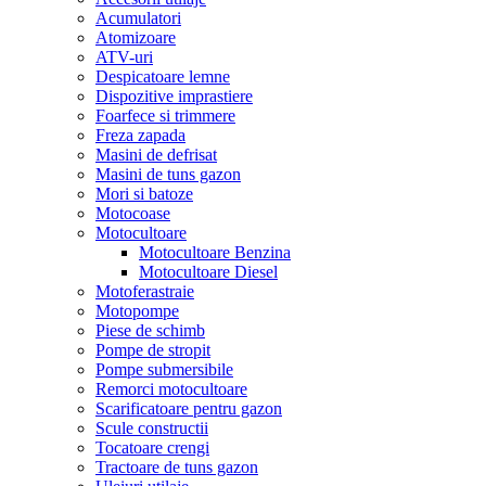
Acumulatori
Atomizoare
ATV-uri
Despicatoare lemne
Dispozitive imprastiere
Foarfece si trimmere
Freza zapada
Masini de defrisat
Masini de tuns gazon
Mori si batoze
Motocoase
Motocultoare
Motocultoare Benzina
Motocultoare Diesel
Motoferastraie
Motopompe
Piese de schimb
Pompe de stropit
Pompe submersibile
Remorci motocultoare
Scarificatoare pentru gazon
Scule constructii
Tocatoare crengi
Tractoare de tuns gazon