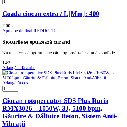
Coada ciocan extra / L[Mm]: 400
7,00
lei
Aproape de final
REDUCERI
Stocurile se epuizează curând
Nu rata această oportunitate cât timp produsele sunt disponibile.
14%
Adaugă la favorite
Adaugă în coș
Ciocan rotopercutor SDS Plus Ruris
RMX3026 – 1050W, 3J, 5100 bpm,
Găurire & Dăltuire Beton, Sistem Anti-
Vibrații