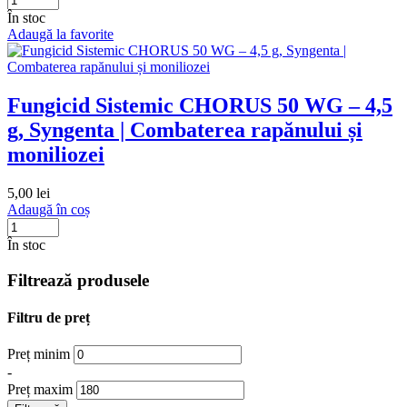
În stoc
Adaugă la favorite
Fungicid Sistemic CHORUS 50 WG – 4,5
g, Syngenta | Combaterea rapănului și
moniliozei
5,00
lei
Adaugă în coș
În stoc
Filtrează produsele
Filtru de preț
Preț minim
-
Preț maxim