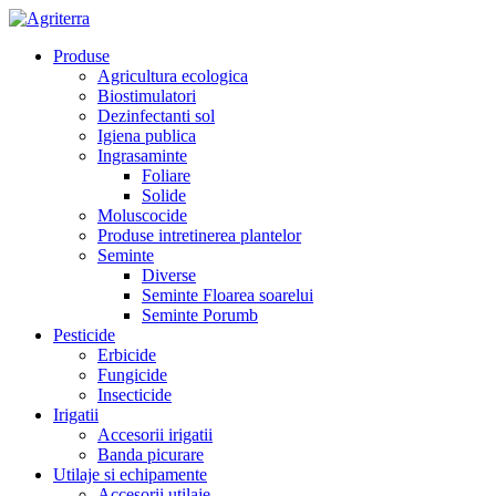
Produse
Agricultura ecologica
Biostimulatori
Dezinfectanti sol
Igiena publica
Ingrasaminte
Foliare
Solide
Moluscocide
Produse intretinerea plantelor
Seminte
Diverse
Seminte Floarea soarelui
Seminte Porumb
Pesticide
Erbicide
Fungicide
Insecticide
Irigatii
Accesorii irigatii
Banda picurare
Utilaje si echipamente
Accesorii utilaje