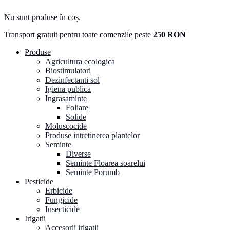
Nu sunt produse în coș.
Transport gratuit pentru toate comenzile peste
250 RON
Produse
Agricultura ecologica
Biostimulatori
Dezinfectanti sol
Igiena publica
Ingrasaminte
Foliare
Solide
Moluscocide
Produse intretinerea plantelor
Seminte
Diverse
Seminte Floarea soarelui
Seminte Porumb
Pesticide
Erbicide
Fungicide
Insecticide
Irigatii
Accesorii irigatii