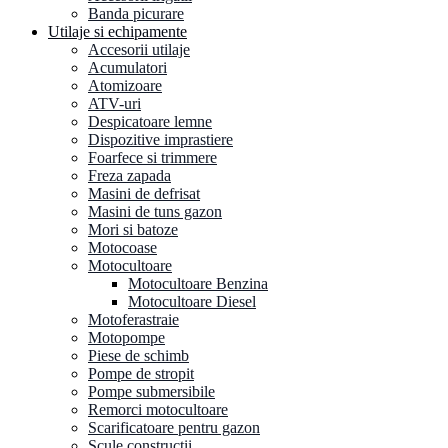
Banda picurare
Utilaje si echipamente
Accesorii utilaje
Acumulatori
Atomizoare
ATV-uri
Despicatoare lemne
Dispozitive imprastiere
Foarfece si trimmere
Freza zapada
Masini de defrisat
Masini de tuns gazon
Mori si batoze
Motocoase
Motocultoare
Motocultoare Benzina
Motocultoare Diesel
Motoferastraie
Motopompe
Piese de schimb
Pompe de stropit
Pompe submersibile
Remorci motocultoare
Scarificatoare pentru gazon
Scule constructii