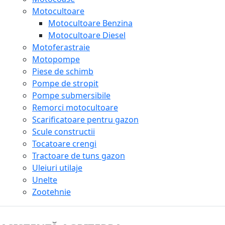
Motocultoare
Motocultoare Benzina
Motocultoare Diesel
Motoferastraie
Motopompe
Piese de schimb
Pompe de stropit
Pompe submersibile
Remorci motocultoare
Scarificatoare pentru gazon
Scule constructii
Tocatoare crengi
Tractoare de tuns gazon
Uleiuri utilaje
Unelte
Zootehnie