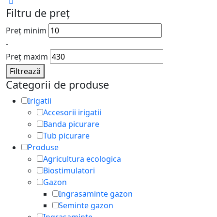
Filtru de preț
Preț minim
-
Preț maxim
Filtrează
Categorii de produse
Irigatii
Accesorii irigatii
Banda picurare
Tub picurare
Produse
Agricultura ecologica
Biostimulatori
Gazon
Ingrasaminte gazon
Seminte gazon