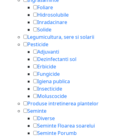
Ingrasaminte
Foliare
Hidrosolubile
Inradacinare
Solide
Legumicultura, sere si solarii
Pesticide
Adjuvanti
Dezinfectanti sol
Erbicide
Fungicide
Igiena publica
Insecticide
Moluscocide
Produse intretinerea plantelor
Seminte
Diverse
Seminte Floarea soarelui
Seminte Porumb