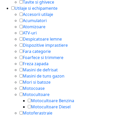
Tavite si ghivece
Utilaje si echipamente
Accesorii utilaje
Acumulatori
Atomizoare
ATV-uri
Despicatoare lemne
Dispozitive imprastiere
Fara categorie
Foarfece si trimmere
Freza zapada
Masini de defrisat
Masini de tuns gazon
Mori si batoze
Motocoase
Motocultoare
Motocultoare Benzina
Motocultoare Diesel
Motoferastraie