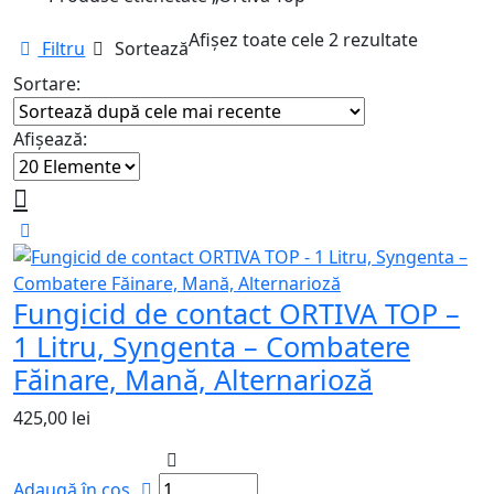
Sortat
Afișez toate cele 2 rezultate
Filtru
Sortează
după
Sortare:
cele
mai
Afișează:
recente
Fungicid de contact ORTIVA TOP –
1 Litru, Syngenta – Combatere
Făinare, Mană, Alternarioză
425,00
lei
Adaugă în coș