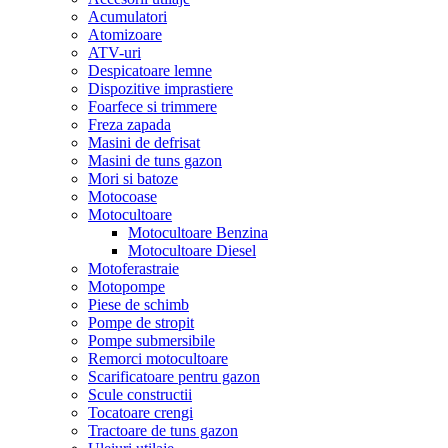
Acumulatori
Atomizoare
ATV-uri
Despicatoare lemne
Dispozitive imprastiere
Foarfece si trimmere
Freza zapada
Masini de defrisat
Masini de tuns gazon
Mori si batoze
Motocoase
Motocultoare
Motocultoare Benzina
Motocultoare Diesel
Motoferastraie
Motopompe
Piese de schimb
Pompe de stropit
Pompe submersibile
Remorci motocultoare
Scarificatoare pentru gazon
Scule constructii
Tocatoare crengi
Tractoare de tuns gazon