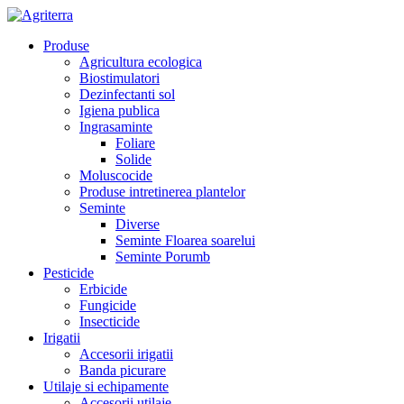
Produse
Agricultura ecologica
Biostimulatori
Dezinfectanti sol
Igiena publica
Ingrasaminte
Foliare
Solide
Moluscocide
Produse intretinerea plantelor
Seminte
Diverse
Seminte Floarea soarelui
Seminte Porumb
Pesticide
Erbicide
Fungicide
Insecticide
Irigatii
Accesorii irigatii
Banda picurare
Utilaje si echipamente
Accesorii utilaje