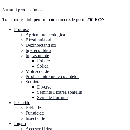
Nu sunt produse în coș.
Transport gratuit pentru toate comenzile peste
250 RON
Produse
Agricultura ecologica
Biostimulatori
Dezinfectanti sol
Igiena publica
Ingrasaminte
Foliare
Solide
Moluscocide
Produse intretinerea plantelor
Seminte
Diverse
Seminte Floarea soarelui
Seminte Porumb
Pesticide
Erbicide
Fungicide
Insecticide
Irigatii
Accesorii irigatii