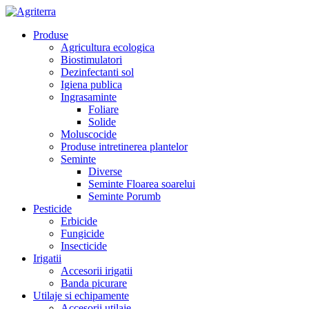
Produse
Agricultura ecologica
Biostimulatori
Dezinfectanti sol
Igiena publica
Ingrasaminte
Foliare
Solide
Moluscocide
Produse intretinerea plantelor
Seminte
Diverse
Seminte Floarea soarelui
Seminte Porumb
Pesticide
Erbicide
Fungicide
Insecticide
Irigatii
Accesorii irigatii
Banda picurare
Utilaje si echipamente
Accesorii utilaje