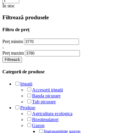
În stoc
Filtrează produsele
Filtru de preț
Preț minim
-
Preț maxim
Filtrează
Categorii de produse
Irigatii
Accesorii irigatii
Banda picurare
Tub picurare
Produse
Agricultura ecologica
Biostimulatori
Gazon
Ingrasaminte gazon