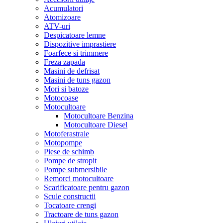
Acumulatori
Atomizoare
ATV-uri
Despicatoare lemne
Dispozitive imprastiere
Foarfece si trimmere
Freza zapada
Masini de defrisat
Masini de tuns gazon
Mori si batoze
Motocoase
Motocultoare
Motocultoare Benzina
Motocultoare Diesel
Motoferastraie
Motopompe
Piese de schimb
Pompe de stropit
Pompe submersibile
Remorci motocultoare
Scarificatoare pentru gazon
Scule constructii
Tocatoare crengi
Tractoare de tuns gazon