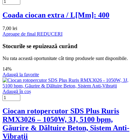
Coada ciocan extra / L[Mm]: 400
7,00
lei
Aproape de final
REDUCERI
Stocurile se epuizează curând
Nu rata această oportunitate cât timp produsele sunt disponibile.
14%
Adaugă la favorite
Adaugă în coș
Ciocan rotopercutor SDS Plus Ruris
RMX3026 – 1050W, 3J, 5100 bpm,
Găurire & Dăltuire Beton, Sistem Anti-
Vibrații