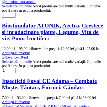
Selectează opțiunile
Acest produs are mai multe variații. Opțiunile
pot fi alese în pagina produsului.
Biostimulator ATONIK, Aectra, Crestere
si inradacinare plante, Legume, Vita de
vie, Pomi fructiferi
12,00
lei
–
95,00
lei
Interval de prețuri: 12,00 lei până la 95,00 lei
Adaugă la favorite
Selectează opțiunile
Acest produs are mai multe variații. Opțiunile
pot fi alese în pagina produsului.
Insecticid Foval CE Adama – Combate
Muște, Țânțari, Furnici, Gândaci
7,00
lei
–
53,00
lei
Interval de prețuri: 7,00 lei până la 53,00 lei
Adaugă la favorite