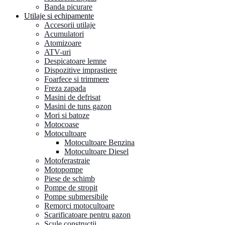
Banda picurare
Utilaje si echipamente
Accesorii utilaje
Acumulatori
Atomizoare
ATV-uri
Despicatoare lemne
Dispozitive imprastiere
Foarfece si trimmere
Freza zapada
Masini de defrisat
Masini de tuns gazon
Mori si batoze
Motocoase
Motocultoare
Motocultoare Benzina
Motocultoare Diesel
Motoferastraie
Motopompe
Piese de schimb
Pompe de stropit
Pompe submersibile
Remorci motocultoare
Scarificatoare pentru gazon
Scule constructii