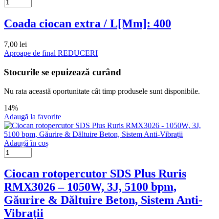
Coada ciocan extra / L[Mm]: 400
7,00
lei
Aproape de final
REDUCERI
Stocurile se epuizează curând
Nu rata această oportunitate cât timp produsele sunt disponibile.
14%
Adaugă la favorite
Adaugă în coș
Ciocan rotopercutor SDS Plus Ruris
RMX3026 – 1050W, 3J, 5100 bpm,
Găurire & Dăltuire Beton, Sistem Anti-
Vibrații