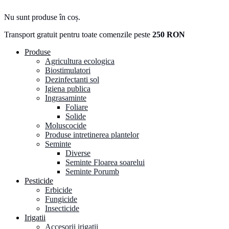
Nu sunt produse în coș.
Transport gratuit pentru toate comenzile peste
250 RON
Produse
Agricultura ecologica
Biostimulatori
Dezinfectanti sol
Igiena publica
Ingrasaminte
Foliare
Solide
Moluscocide
Produse intretinerea plantelor
Seminte
Diverse
Seminte Floarea soarelui
Seminte Porumb
Pesticide
Erbicide
Fungicide
Insecticide
Irigatii
Accesorii irigatii