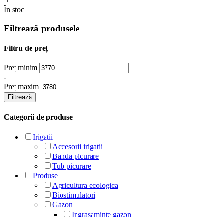
În stoc
Filtrează produsele
Filtru de preț
Preț minim
-
Preț maxim
Filtrează
Categorii de produse
Irigatii
Accesorii irigatii
Banda picurare
Tub picurare
Produse
Agricultura ecologica
Biostimulatori
Gazon
Ingrasaminte gazon