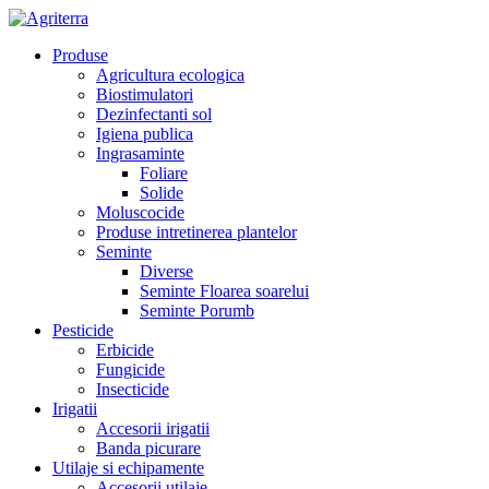
Produse
Agricultura ecologica
Biostimulatori
Dezinfectanti sol
Igiena publica
Ingrasaminte
Foliare
Solide
Moluscocide
Produse intretinerea plantelor
Seminte
Diverse
Seminte Floarea soarelui
Seminte Porumb
Pesticide
Erbicide
Fungicide
Insecticide
Irigatii
Accesorii irigatii
Banda picurare
Utilaje si echipamente
Accesorii utilaje