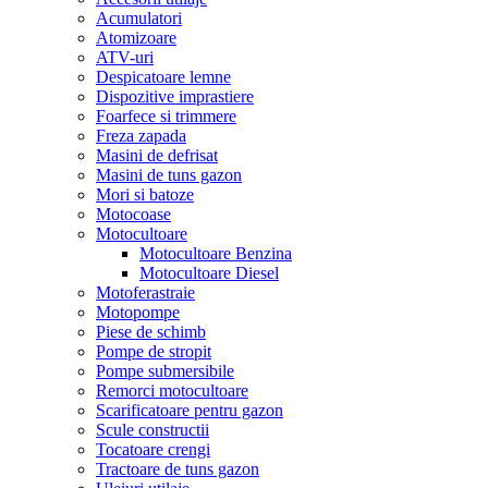
Acumulatori
Atomizoare
ATV-uri
Despicatoare lemne
Dispozitive imprastiere
Foarfece si trimmere
Freza zapada
Masini de defrisat
Masini de tuns gazon
Mori si batoze
Motocoase
Motocultoare
Motocultoare Benzina
Motocultoare Diesel
Motoferastraie
Motopompe
Piese de schimb
Pompe de stropit
Pompe submersibile
Remorci motocultoare
Scarificatoare pentru gazon
Scule constructii
Tocatoare crengi
Tractoare de tuns gazon