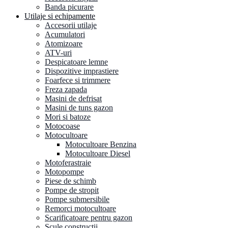
Banda picurare
Utilaje si echipamente
Accesorii utilaje
Acumulatori
Atomizoare
ATV-uri
Despicatoare lemne
Dispozitive imprastiere
Foarfece si trimmere
Freza zapada
Masini de defrisat
Masini de tuns gazon
Mori si batoze
Motocoase
Motocultoare
Motocultoare Benzina
Motocultoare Diesel
Motoferastraie
Motopompe
Piese de schimb
Pompe de stropit
Pompe submersibile
Remorci motocultoare
Scarificatoare pentru gazon
Scule constructii