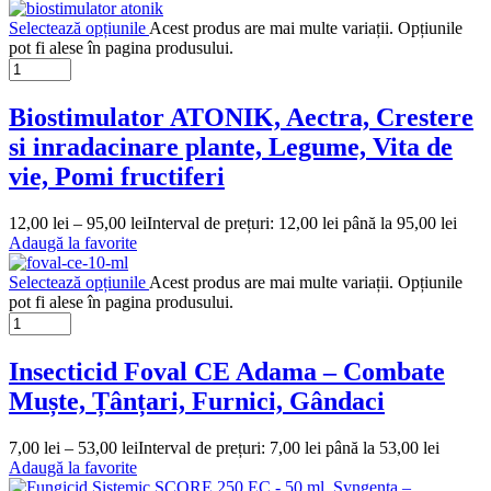
Selectează opțiunile
Acest produs are mai multe variații. Opțiunile
pot fi alese în pagina produsului.
Biostimulator ATONIK, Aectra, Crestere
si inradacinare plante, Legume, Vita de
vie, Pomi fructiferi
12,00
lei
–
95,00
lei
Interval de prețuri: 12,00 lei până la 95,00 lei
Adaugă la favorite
Selectează opțiunile
Acest produs are mai multe variații. Opțiunile
pot fi alese în pagina produsului.
Insecticid Foval CE Adama – Combate
Muște, Țânțari, Furnici, Gândaci
7,00
lei
–
53,00
lei
Interval de prețuri: 7,00 lei până la 53,00 lei
Adaugă la favorite