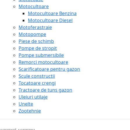
Motocultoare
Motocultoare Benzina
Motocultoare Diesel
Motoferastraie
Motopompe
Piese de schimb
Pompe de stropit
Pompe submersibile
Remorci motocultoare
Scarificatoare pentru gazon
Scule constructii
Tocatoare crengi
Tractoare de tuns gazon
Uleiuri utilaje
Unelte
Zootehnie