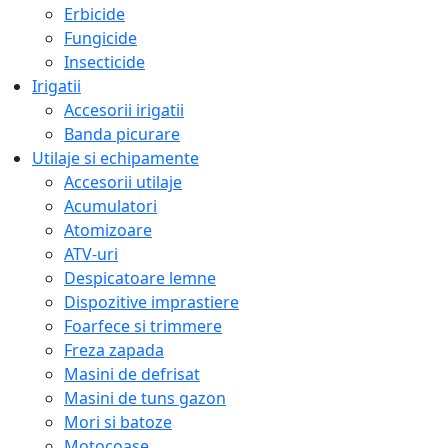
Erbicide
Fungicide
Insecticide
Irigatii
Accesorii irigatii
Banda picurare
Utilaje si echipamente
Accesorii utilaje
Acumulatori
Atomizoare
ATV-uri
Despicatoare lemne
Dispozitive imprastiere
Foarfece si trimmere
Freza zapada
Masini de defrisat
Masini de tuns gazon
Mori si batoze
Motocoase