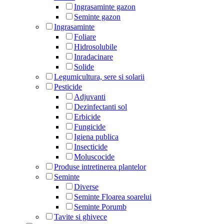
Ingrasaminte gazon
Seminte gazon
Ingrasaminte
Foliare
Hidrosolubile
Inradacinare
Solide
Legumicultura, sere si solarii
Pesticide
Adjuvanti
Dezinfectanti sol
Erbicide
Fungicide
Igiena publica
Insecticide
Moluscocide
Produse intretinerea plantelor
Seminte
Diverse
Seminte Floarea soarelui
Seminte Porumb
Tavite si ghivece