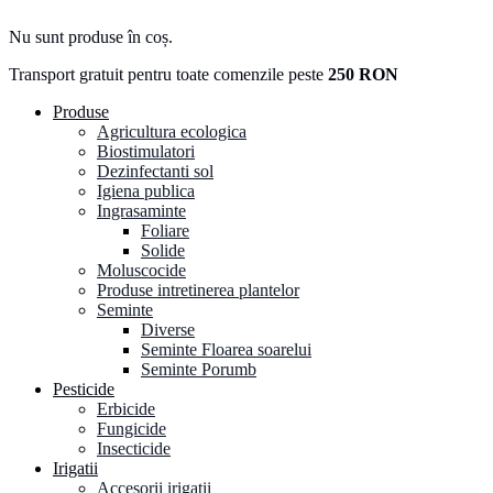
Nu sunt produse în coș.
Transport gratuit pentru toate comenzile peste
250 RON
Produse
Agricultura ecologica
Biostimulatori
Dezinfectanti sol
Igiena publica
Ingrasaminte
Foliare
Solide
Moluscocide
Produse intretinerea plantelor
Seminte
Diverse
Seminte Floarea soarelui
Seminte Porumb
Pesticide
Erbicide
Fungicide
Insecticide
Irigatii
Accesorii irigatii