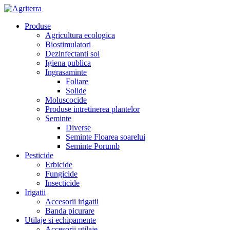
Produse
Agricultura ecologica
Biostimulatori
Dezinfectanti sol
Igiena publica
Ingrasaminte
Foliare
Solide
Moluscocide
Produse intretinerea plantelor
Seminte
Diverse
Seminte Floarea soarelui
Seminte Porumb
Pesticide
Erbicide
Fungicide
Insecticide
Irigatii
Accesorii irigatii
Banda picurare
Utilaje si echipamente
Accesorii utilaje