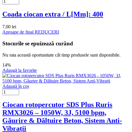
Coada ciocan extra / L[Mm]: 400
7,00
lei
Aproape de final
REDUCERI
Stocurile se epuizează curând
Nu rata această oportunitate cât timp produsele sunt disponibile.
14%
Adaugă la favorite
Adaugă în coș
Ciocan rotopercutor SDS Plus Ruris
RMX3026 – 1050W, 3J, 5100 bpm,
Găurire & Dăltuire Beton, Sistem Anti-
Vibrații