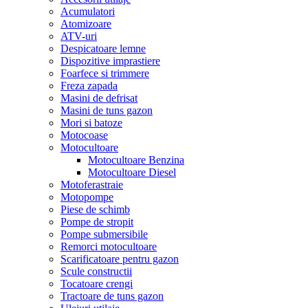
Acumulatori
Atomizoare
ATV-uri
Despicatoare lemne
Dispozitive imprastiere
Foarfece si trimmere
Freza zapada
Masini de defrisat
Masini de tuns gazon
Mori si batoze
Motocoase
Motocultoare
Motocultoare Benzina
Motocultoare Diesel
Motoferastraie
Motopompe
Piese de schimb
Pompe de stropit
Pompe submersibile
Remorci motocultoare
Scarificatoare pentru gazon
Scule constructii
Tocatoare crengi
Tractoare de tuns gazon