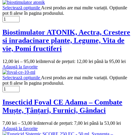
Selectează opțiunile
Acest produs are mai multe variații. Opțiunile
pot fi alese în pagina produsului.
Biostimulator ATONIK, Aectra, Crestere
si inradacinare plante, Legume, Vita de
vie, Pomi fructiferi
12,00
lei
–
95,00
lei
Interval de prețuri: 12,00 lei până la 95,00 lei
Adaugă la favorite
Selectează opțiunile
Acest produs are mai multe variații. Opțiunile
pot fi alese în pagina produsului.
Insecticid Foval CE Adama – Combate
Muște, Țânțari, Furnici, Gândaci
7,00
lei
–
53,00
lei
Interval de prețuri: 7,00 lei până la 53,00 lei
Adaugă la favorite