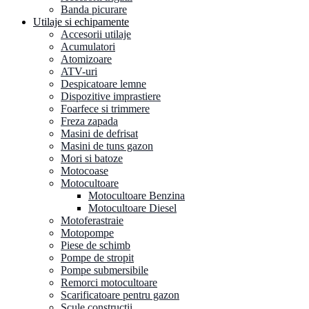
Banda picurare
Utilaje si echipamente
Accesorii utilaje
Acumulatori
Atomizoare
ATV-uri
Despicatoare lemne
Dispozitive imprastiere
Foarfece si trimmere
Freza zapada
Masini de defrisat
Masini de tuns gazon
Mori si batoze
Motocoase
Motocultoare
Motocultoare Benzina
Motocultoare Diesel
Motoferastraie
Motopompe
Piese de schimb
Pompe de stropit
Pompe submersibile
Remorci motocultoare
Scarificatoare pentru gazon
Scule constructii