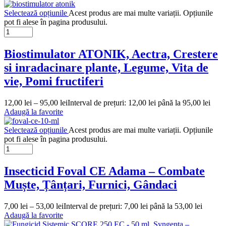
Selectează opțiunile
Acest produs are mai multe variații. Opțiunile
pot fi alese în pagina produsului.
Biostimulator ATONIK, Aectra, Crestere
si inradacinare plante, Legume, Vita de
vie, Pomi fructiferi
12,00
lei
–
95,00
lei
Interval de prețuri: 12,00 lei până la 95,00 lei
Adaugă la favorite
Selectează opțiunile
Acest produs are mai multe variații. Opțiunile
pot fi alese în pagina produsului.
Insecticid Foval CE Adama – Combate
Muște, Țânțari, Furnici, Gândaci
7,00
lei
–
53,00
lei
Interval de prețuri: 7,00 lei până la 53,00 lei
Adaugă la favorite