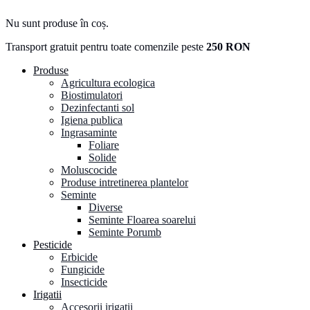
Nu sunt produse în coș.
Transport gratuit pentru toate comenzile peste
250 RON
Produse
Agricultura ecologica
Biostimulatori
Dezinfectanti sol
Igiena publica
Ingrasaminte
Foliare
Solide
Moluscocide
Produse intretinerea plantelor
Seminte
Diverse
Seminte Floarea soarelui
Seminte Porumb
Pesticide
Erbicide
Fungicide
Insecticide
Irigatii
Accesorii irigatii