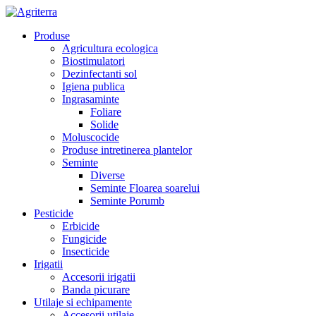
Produse
Agricultura ecologica
Biostimulatori
Dezinfectanti sol
Igiena publica
Ingrasaminte
Foliare
Solide
Moluscocide
Produse intretinerea plantelor
Seminte
Diverse
Seminte Floarea soarelui
Seminte Porumb
Pesticide
Erbicide
Fungicide
Insecticide
Irigatii
Accesorii irigatii
Banda picurare
Utilaje si echipamente
Accesorii utilaje