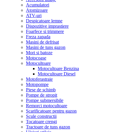
Acumulatori
Atomizoare
ATV-uri
Despicatoare lemne
Dispozitive imprastiere
Foarfece si trimmere
Freza zapada
Masini de defrisat
Masini de tuns gazon
Mori si batoze
Motocoase
Motocultoare
Motocultoare Benzina
Motocultoare Diesel
Motoferastraie
Motopompe
Piese de schimb
Pompe de stropit
Pompe submersibile
Remorci motocultoare
Scarificatoare pentru gazon
Scule constructii
Tocatoare crengi
Tractoare de tuns gazon