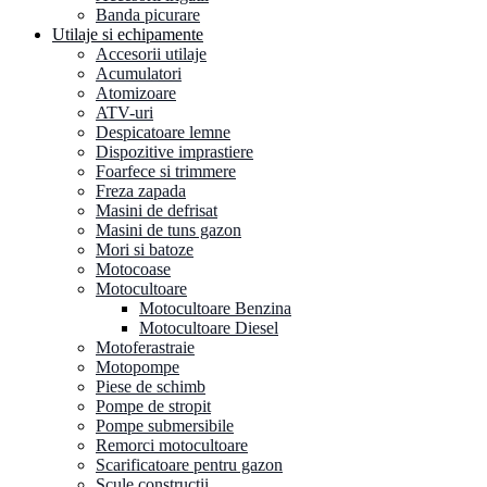
Banda picurare
Utilaje si echipamente
Accesorii utilaje
Acumulatori
Atomizoare
ATV-uri
Despicatoare lemne
Dispozitive imprastiere
Foarfece si trimmere
Freza zapada
Masini de defrisat
Masini de tuns gazon
Mori si batoze
Motocoase
Motocultoare
Motocultoare Benzina
Motocultoare Diesel
Motoferastraie
Motopompe
Piese de schimb
Pompe de stropit
Pompe submersibile
Remorci motocultoare
Scarificatoare pentru gazon
Scule constructii