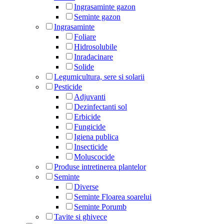
Ingrasaminte gazon
Seminte gazon
Ingrasaminte
Foliare
Hidrosolubile
Inradacinare
Solide
Legumicultura, sere si solarii
Pesticide
Adjuvanti
Dezinfectanti sol
Erbicide
Fungicide
Igiena publica
Insecticide
Moluscocide
Produse intretinerea plantelor
Seminte
Diverse
Seminte Floarea soarelui
Seminte Porumb
Tavite si ghivece