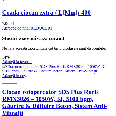
Coada ciocan extra / L[Mm]: 400
7,00
lei
Aproape de final
REDUCERI
Stocurile se epuizează curând
Nu rata această oportunitate cât timp produsele sunt disponibile.
14%
Adaugă la favorite
Adaugă în coș
Ciocan rotopercutor SDS Plus Ruris
RMX3026 – 1050W, 3J, 5100 bpm,
Găurire & Dăltuire Beton, Sistem Anti-
Vibrații