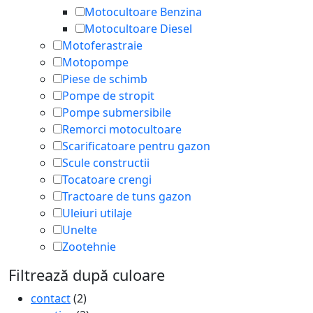
Motocultoare Benzina
Motocultoare Diesel
Motoferastraie
Motopompe
Piese de schimb
Pompe de stropit
Pompe submersibile
Remorci motocultoare
Scarificatoare pentru gazon
Scule constructii
Tocatoare crengi
Tractoare de tuns gazon
Uleiuri utilaje
Unelte
Zootehnie
Filtrează după culoare
contact
(2)