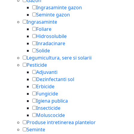
Gazon
Ingrasaminte gazon
Seminte gazon
Ingrasaminte
Foliare
Hidrosolubile
Inradacinare
Solide
Legumicultura, sere si solarii
Pesticide
Adjuvanti
Dezinfectanti sol
Erbicide
Fungicide
Igiena publica
Insecticide
Moluscocide
Produse intretinerea plantelor
Seminte