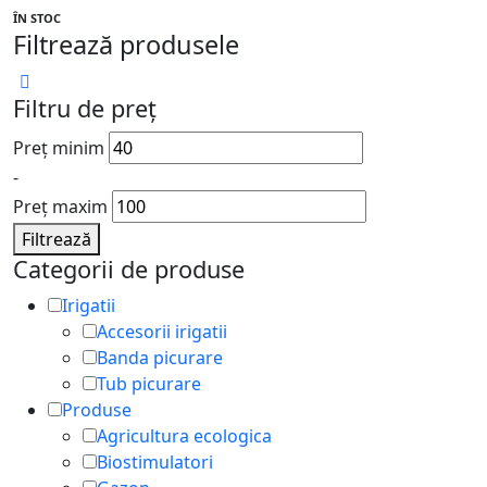
ÎN STOC
Filtrează produsele
Filtru de preț
Preț minim
-
Preț maxim
Filtrează
Categorii de produse
Irigatii
Accesorii irigatii
Banda picurare
Tub picurare
Produse
Agricultura ecologica
Biostimulatori