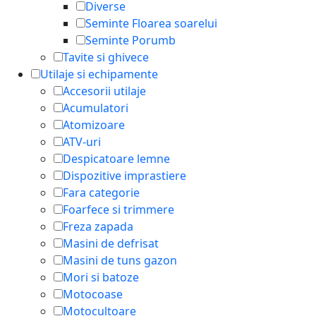
Diverse
Seminte Floarea soarelui
Seminte Porumb
Tavite si ghivece
Utilaje si echipamente
Accesorii utilaje
Acumulatori
Atomizoare
ATV-uri
Despicatoare lemne
Dispozitive imprastiere
Fara categorie
Foarfece si trimmere
Freza zapada
Masini de defrisat
Masini de tuns gazon
Mori si batoze
Motocoase
Motocultoare