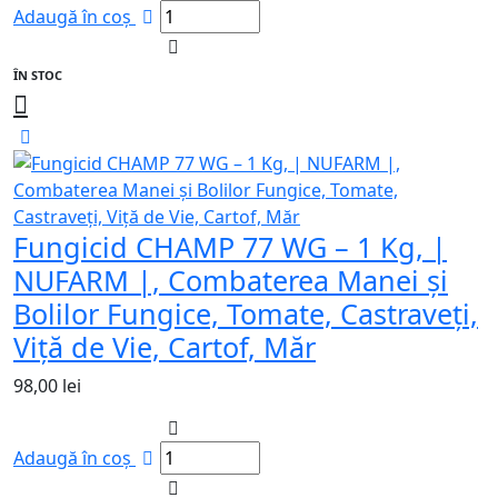
Adaugă în coș
ÎN STOC
Fungicid CHAMP 77 WG – 1 Kg, |
NUFARM |, Combaterea Manei și
Bolilor Fungice, Tomate, Castraveți,
Viță de Vie, Cartof, Măr
98,00
lei
Adaugă în coș