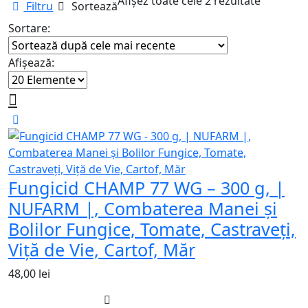
Sortat
Afișez toate cele 2 rezultate
Filtru
Sortează
după
Sortare:
cele
mai
Afișează:
recente
Fungicid CHAMP 77 WG – 300 g, |
NUFARM |, Combaterea Manei și
Bolilor Fungice, Tomate, Castraveți,
Viță de Vie, Cartof, Măr
48,00
lei